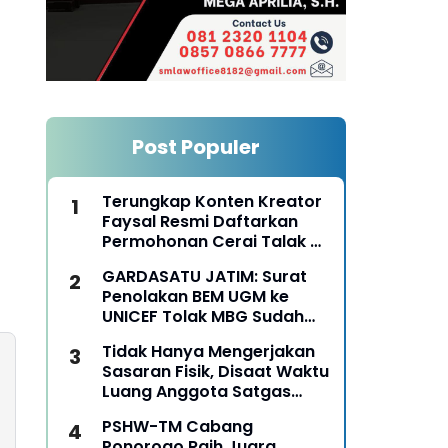
Post Populer
Terungkap Konten Kreator
Faysal Resmi Daftarkan
Permohonan Cerai Talak Di
Pengadilan Agama
GARDASATU JATIM: Surat
Ponorogo
Penolakan BEM UGM ke
UNICEF Tolak MBG Sudah
Keterlaluan
Tidak Hanya Mengerjakan
Sasaran Fisik, Disaat Waktu
Luang Anggota Satgas
TMMD Ke-129 Juga Turun
PSHW-TM Cabang
Tangan Bantu Warga
Ponorogo Raih Juara