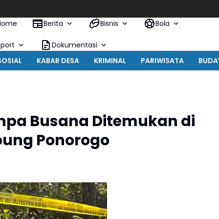
Keb
Home
Berita
Bisnis
Bola
Sport
Dokumentasi
SOSIAL
KABAR DESA
KRIMINAL
PARIWISATA
BUDA
pa Busana Ditemukan di
pung Ponorogo