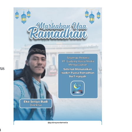
rus
n