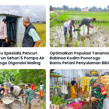
ru Spesialis Pencuri
Optimalkan Populasi Tanama
urun Sehari 5 Pompa Air
Babinsa Kodim Ponorogo
ogo Digondol Maling
Bantu Petani Penyulaman Bibi
Padi