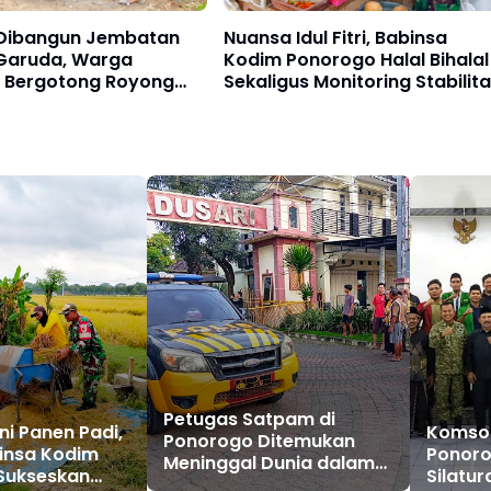
Dibangun Jembatan
Nuansa Idul Fitri, Babinsa
 Garuda, Warga
Kodim Ponorogo Halal Bihalal
s Bergotong Royong
Sekaligus Monitoring Stabilit
 TNI
Harga Sembako
Petugas Satpam di
ni Panen Padi,
Komso
Ponorogo Ditemukan
insa Kodim
Ponoro
Meninggal Dunia dalam
Sukseskan
Silatu
Pos, Diduga Kena