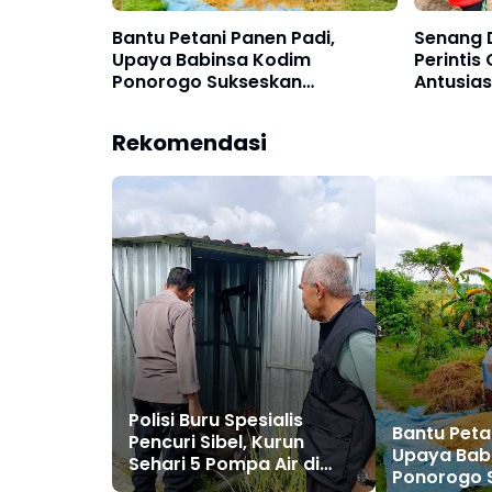
Bantu Petani Panen Padi,
Senang 
Upaya Babinsa Kodim
Perintis
Ponorogo Sukseskan
Antusia
Perkuatan Hanpangan
Bersama
Rekomendasi
Polisi Buru Spesialis
Bantu Peta
Pencuri Sibel, Kurun
Upaya Bab
Sehari 5 Pompa Air di
Ponorogo 
Ponorogo Digondol