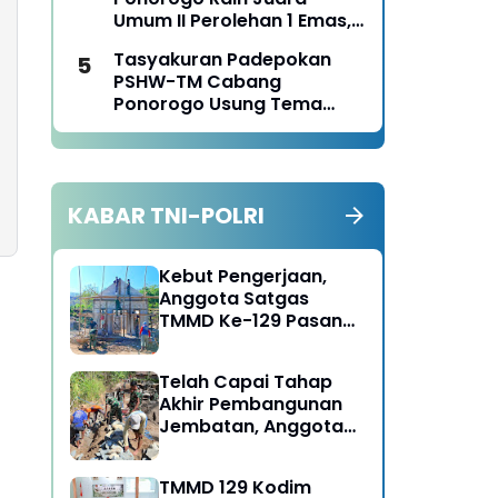
Panen Jagung
Umum II Perolehan 1 Emas,
2 Perak dan 3 Perunggu
Tasyakuran Padepokan
pada Kejurkab IPSI
PSHW-TM Cabang
Ponorogo Tahun 2026
Ponorogo Usung Tema
Bersatu dalam
Persaudaraan, Berkarya
dengan Keikhlasan dan
Mengabdi dengan
KABAR TNI-POLRI
Tanggungjawab
Kebut Pengerjaan,
Anggota Satgas
TMMD Ke-129 Pasang
Gewel Penopang Atap
Rumah Sasaran Rehab
Telah Capai Tahap
RTLH
Akhir Pembangunan
Jembatan, Anggota
Satgas TMMD Ke-129
Fokus Bangun Talud
TMMD 129 Kodim
Jalan