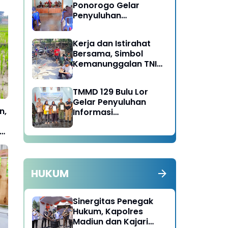
Ponorogo Gelar
Penyuluhan
Lingkungan Hidup
Kerja dan Istirahat
Bersama, Simbol
Kemanunggalan TNI
dan Rakyat di TMMD
129 Bulu Lor Ponorogo
TMMD 129 Bulu Lor
Gelar Penyuluhan
n,
Informasi
Kelembagaan UMKM /
t
Fasilitas NIB SERGAPP
HUKUM
Sinergitas Penegak
Hukum, Kapolres
Madiun dan Kajari