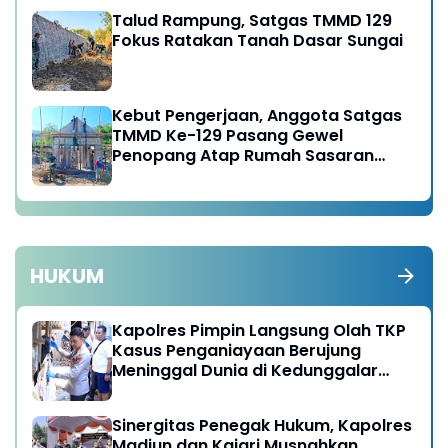
Talud Rampung, Satgas TMMD 129
Fokus Ratakan Tanah Dasar Sungai
Kebut Pengerjaan, Anggota Satgas
TMMD Ke-129 Pasang Gewel
Penopang Atap Rumah Sasaran
Rehab RTLH
HUKUM
Kapolres Pimpin Langsung Olah TKP
Kasus Penganiayaan Berujung
Meninggal Dunia di Kedunggalar
Ngawi
Sinergitas Penegak Hukum, Kapolres
Madiun dan Kajari Musnahkan