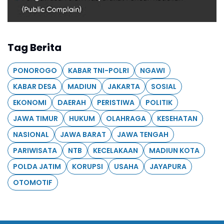
Tag Berita
PONOROGO
KABAR TNI-POLRI
NGAWI
KABAR DESA
MADIUN
JAKARTA
SOSIAL
EKONOMI
DAERAH
PERISTIWA
POLITIK
JAWA TIMUR
HUKUM
OLAHRAGA
KESEHATAN
NASIONAL
JAWA BARAT
JAWA TENGAH
PARIWISATA
NTB
KECELAKAAN
MADIUN KOTA
POLDA JATIM
KORUPSI
USAHA
JAYAPURA
OTOMOTIF