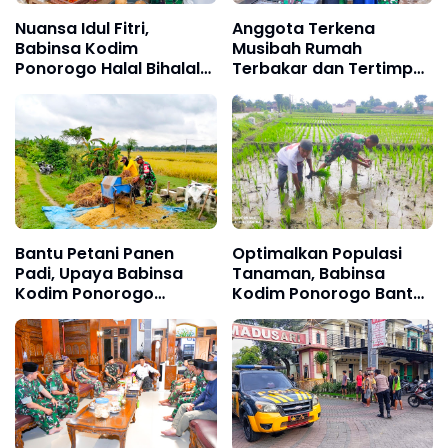
Nuansa Idul Fitri,
Anggota Terkena
Babinsa Kodim
Musibah Rumah
Ponorogo Halal Bihalal
Terbakar dan Tertimpa
Sekaligus Monitoring
Pohon, Dandim
Stabilitas Harga
Ponorogo Cepat
Sembako
Tanggap Berikan
Bantuan
Bantu Petani Panen
Optimalkan Populasi
Padi, Upaya Babinsa
Tanaman, Babinsa
Kodim Ponorogo
Kodim Ponorogo Bantu
Sukseskan Perkuatan
Petani Penyulaman Bibit
Hanpangan
Padi