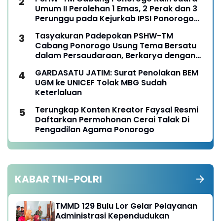
Umum II Perolehan 1 Emas, 2 Perak dan 3
Perunggu pada Kejurkab IPSI Ponorogo
Tahun 2026
Tasyakuran Padepokan PSHW-TM
Cabang Ponorogo Usung Tema Bersatu
dalam Persaudaraan, Berkarya dengan
Keikhlasan dan Mengabdi dengan
GARDASATU JATIM: Surat Penolakan BEM
Tanggungjawab
UGM ke UNICEF Tolak MBG Sudah
Keterlaluan
Terungkap Konten Kreator Faysal Resmi
Daftarkan Permohonan Cerai Talak Di
Pengadilan Agama Ponorogo
KABAR TNI-POLRI
TMMD 129 Bulu Lor Gelar Pelayanan
Administrasi Kependudukan