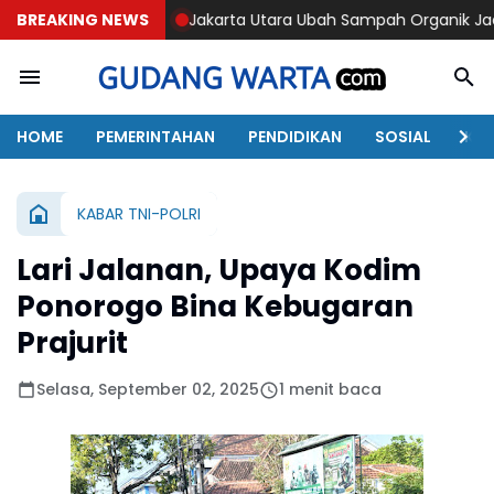
BREAKING NEWS
Jakarta Utara Ubah Sampah Organik Jadi Energi
Traged
HOME
PEMERINTAHAN
PENDIDIKAN
SOSIAL
KAB
KABAR TNI-POLRI
Lari Jalanan, Upaya Kodim
Ponorogo Bina Kebugaran
Prajurit
Selasa, September 02, 2025
1 menit baca