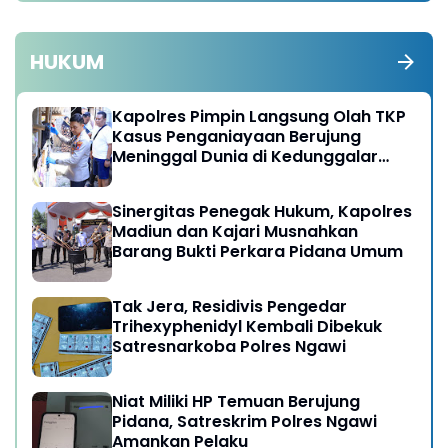
HUKUM
Kapolres Pimpin Langsung Olah TKP
Kasus Penganiayaan Berujung
Meninggal Dunia di Kedunggalar
Ngawi
Sinergitas Penegak Hukum, Kapolres
Madiun dan Kajari Musnahkan
Barang Bukti Perkara Pidana Umum
Tak Jera, Residivis Pengedar
Trihexyphenidyl Kembali Dibekuk
Satresnarkoba Polres Ngawi
Niat Miliki HP Temuan Berujung
Pidana, Satreskrim Polres Ngawi
Amankan Pelaku