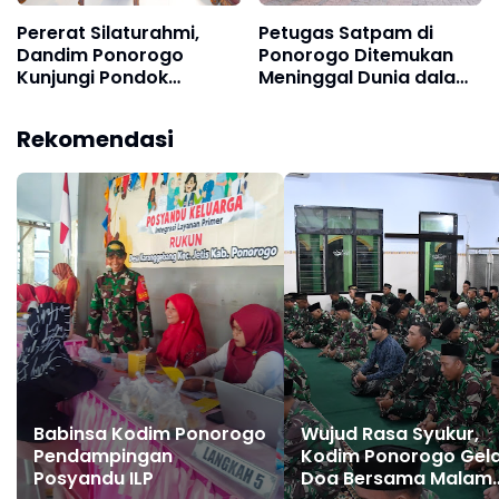
Pererat Silaturahmi,
Petugas Satpam di
Dandim Ponorogo
Ponorogo Ditemukan
Kunjungi Pondok
Meninggal Dunia dalam
Pesantren Al-Iman
Pos, Diduga Kena
Serangan Jantung
Rekomendasi
Babinsa Kodim Ponorogo
Wujud Rasa Syukur,
Pendampingan
Kodim Ponorogo Gel
Posyandu ILP
Doa Bersama Malam