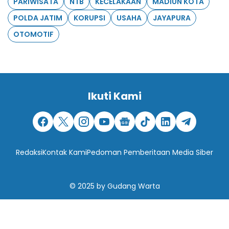
PARIWISATA
NTB
KECELAKAAN
MADIUN KOTA
POLDA JATIM
KORUPSI
USAHA
JAYAPURA
OTOMOTIF
Ikuti Kami
Redaksi
Kontak Kami
Pedoman Pemberitaan Media Siber
© 2025
by
Gudang Warta