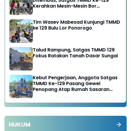
Ditembus, Satgas TMMD Ke-129
Kerahkan Mesin-Mesin Bor
Berukuran Besar
Tim Wasev Mabesad Kunjungi TMMD
ke 129 Bulu Lor Ponorogo
Talud Rampung, Satgas TMMD 129
Fokus Ratakan Tanah Dasar Sungai
Kebut Pengerjaan, Anggota Satgas
TMMD Ke-129 Pasang Gewel
Penopang Atap Rumah Sasaran
Rehab RTLH
HUKUM