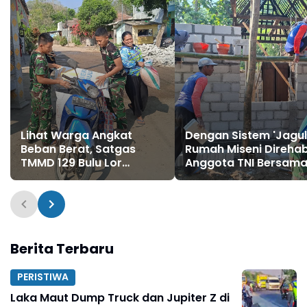
Lihat Warga Angkat
Dengan Sistem 'Jagul
Beban Berat, Satgas
Rumah Miseni Direha
TMMD 129 Bulu Lor
Anggota TNI Bersam
Cekatan Ulurkan Bantuan
Warga
Berita Terbaru
PERISTIWA
Laka Maut Dump Truck dan Jupiter Z di