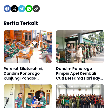
Berita Terkait
Pererat Silaturahmi,
Dandim Ponorogo
Dandim Ponorogo
Pimpin Apel Kembali
Kunjungi Pondok
Cuti Bersama Hari Raya
Pesantren Al-Iman
Idul Fitri 1447 H
Gelombang II
Dilanjutkan Halal Bihalal