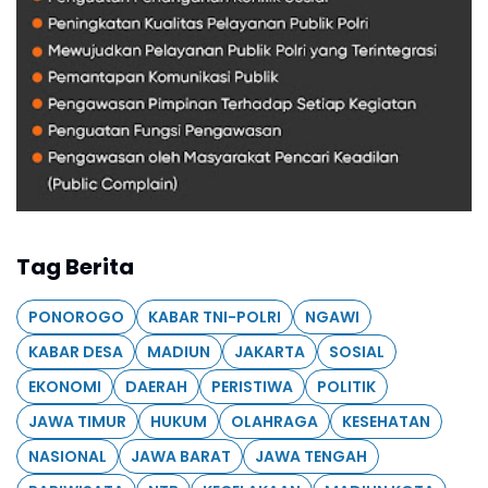
Tag Berita
PONOROGO
KABAR TNI-POLRI
NGAWI
KABAR DESA
MADIUN
JAKARTA
SOSIAL
EKONOMI
DAERAH
PERISTIWA
POLITIK
JAWA TIMUR
HUKUM
OLAHRAGA
KESEHATAN
NASIONAL
JAWA BARAT
JAWA TENGAH