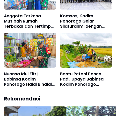
Anggota Terkena
Komsos, Kodim
Musibah Rumah
Ponorogo Gelar
Terbakar dan Tertimpa
Silaturahmi dengan
Pohon, Dandim
Elemen Masyarakat
Ponorogo Cepat
Tanggap Berikan
Bantuan
Nuansa Idul Fitri,
Bantu Petani Panen
Babinsa Kodim
Padi, Upaya Babinsa
Ponorogo Halal Bihalal
Kodim Ponorogo
Sekaligus Monitoring
Sukseskan Perkuatan
Stabilitas Harga
Hanpangan
Rekomendasi
Sembako