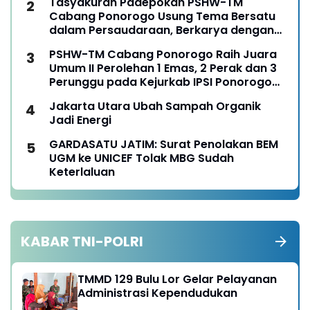
Tasyakuran Padepokan PSHW-TM
Cabang Ponorogo Usung Tema Bersatu
dalam Persaudaraan, Berkarya dengan
Keikhlasan dan Mengabdi dengan
PSHW-TM Cabang Ponorogo Raih Juara
Tanggungjawab
Umum II Perolehan 1 Emas, 2 Perak dan 3
Perunggu pada Kejurkab IPSI Ponorogo
Tahun 2026
Jakarta Utara Ubah Sampah Organik
Jadi Energi
GARDASATU JATIM: Surat Penolakan BEM
UGM ke UNICEF Tolak MBG Sudah
Keterlaluan
KABAR TNI-POLRI
TMMD 129 Bulu Lor Gelar Pelayanan
Administrasi Kependudukan