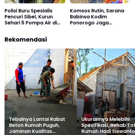
Polisi Buru Spesialis
Komsos Rutin, Sarana
Pencuri Sibel, Kurun
Babinsa Kodim
Sehari 5 Pompa Air di
Ponorogo Jaga
Ponorogo Digondol
Kedekatan dengan
Maling
Warga
Rekomendasi
Tebalnya Lantai Rabat
Ukurannya Melebihi
Beton Rumah Puguh,
Spesifikasi, Rehab To
Jaminan Kualitas
Rumah Hadi Siswanto