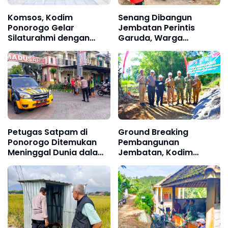
Komsos, Kodim
Senang Dibangun
Ponorogo Gelar
Jembatan Perintis
Silaturahmi dengan
Garuda, Warga
Elemen Masyarakat
Antusias Bergotong
Royong Bersama TNI
Petugas Satpam di
Ground Breaking
Ponorogo Ditemukan
Pembangunan
Meninggal Dunia dalam
Jembatan, Kodim
Pos, Diduga Kena
Ponorogo Siap
Serangan Jantung
Sukseskan Program
Prioritas Pemerintah