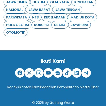
JAWA TIMUR
HUKUM
OLAHRAGA
KESEHATAN
NASIONAL
JAWA BARAT
JAWA TENGAH
PARIWISATA
NTB
KECELAKAAN
MADIUN KOTA
POLDA JATIM
KORUPSI
USAHA
JAYAPURA
OTOMOTIF
Ikuti Kami
Redaksi
Kontak Kami
Pedoman Pemberitaan Media Siber
© 2025
by
Gudang Warta