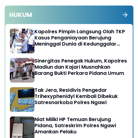
HUKUM
Kapolres Pimpin Langsung Olah TKP
Kasus Penganiayaan Berujung
Meninggal Dunia di Kedunggalar
Ngawi
Sinergitas Penegak Hukum, Kapolres
Madiun dan Kajari Musnahkan
Barang Bukti Perkara Pidana Umum
Tak Jera, Residivis Pengedar
Trihexyphenidyl Kembali Dibekuk
Satresnarkoba Polres Ngawi
Niat Miliki HP Temuan Berujung
Pidana, Satreskrim Polres Ngawi
Amankan Pelaku