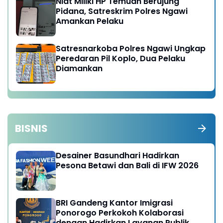
Niat Miliki HP Temuan Berujung
Pidana, Satreskrim Polres Ngawi
Amankan Pelaku
Satresnarkoba Polres Ngawi Ungkap
Peredaran Pil Koplo, Dua Pelaku
Diamankan
BISNIS
Desainer Basundhari Hadirkan
Pesona Betawi dan Bali di IFW 2026
BRI Gandeng Kantor Imigrasi
Ponorogo Perkokoh Kolaborasi
dengan Hadirkan Layanan Publik