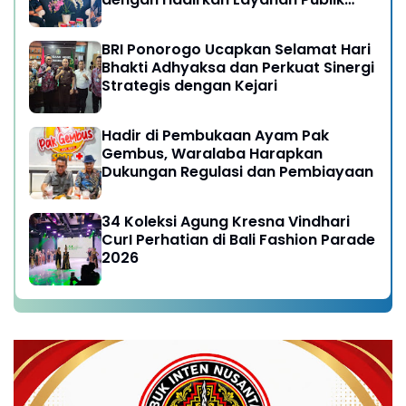
yang Semakin Prima
BRI Ponorogo Ucapkan Selamat Hari
Bhakti Adhyaksa dan Perkuat Sinergi
Strategis dengan Kejari
Hadir di Pembukaan Ayam Pak
Gembus, Waralaba Harapkan
Dukungan Regulasi dan Pembiayaan
34 Koleksi Agung Kresna Vindhari
CurI Perhatian di Bali Fashion Parade
2026