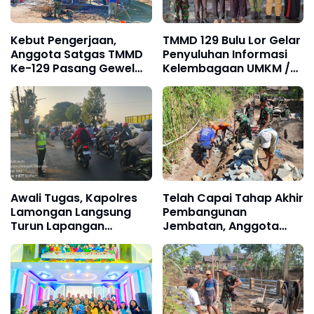
Kebut Pengerjaan,
TMMD 129 Bulu Lor Gelar
Anggota Satgas TMMD
Penyuluhan Informasi
Ke-129 Pasang Gewel
Kelembagaan UMKM /
Penopang Atap Rumah
Fasilitas NIB SERGAPP
Sasaran Rehab RTLH
Awali Tugas, Kapolres
Telah Capai Tahap Akhir
Lamongan Langsung
Pembangunan
Turun Lapangan
Jembatan, Anggota
Maksimalkan Pelayanan
Satgas TMMD Ke-129
Pagi kepada
Fokus Bangun Talud
Masyarakat
Jalan