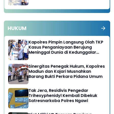
HUKUM
Kapolres Pimpin Langsung Olah TKP
Kasus Penganiayaan Berujung
Meninggal Dunia di Kedunggalar
Ngawi
Sinergitas Penegak Hukum, Kapolres
Madiun dan Kajari Musnahkan
Barang Bukti Perkara Pidana Umum
Tak Jera, Residivis Pengedar
Trihexyphenidyl Kembali Dibekuk
Satresnarkoba Polres Ngawi