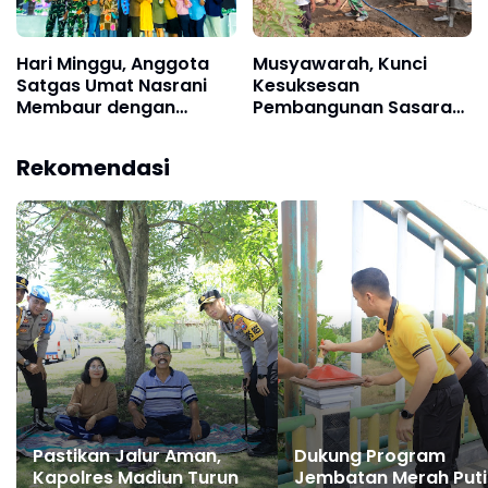
Hari Minggu, Anggota
Musyawarah, Kunci
Satgas Umat Nasrani
Kesuksesan
Membaur dengan
Pembangunan Sasaran
Warga Lakukan Ibadah
Fisik TMMD Ke-129
di Gereja
Rekomendasi
Pastikan Jalur Aman,
Dukung Program
Kapolres Madiun Turun
Jembatan Merah Puti