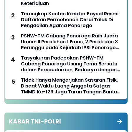
Keterlaluan
Terungkap Konten Kreator Faysal Resmi
Daftarkan Permohonan Cerai Talak Di
Pengadilan Agama Ponorogo
PSHW-TM Cabang Ponorogo Raih Juara
Umum II Perolehan 1 Emas, 2 Perak dan 3
Perunggu pada Kejurkab IPSI Ponorogo
Tahun 2026
Tasyakuran Padepokan PSHW-TM
Cabang Ponorogo Usung Tema Bersatu
dalam Persaudaraan, Berkarya dengan
Keikhlasan dan Mengabdi dengan
Tidak Hanya Mengerjakan Sasaran Fisik,
Tanggungjawab
Disaat Waktu Luang Anggota Satgas
TMMD Ke-129 Juga Turun Tangan Bantu
Warga Panen Jagung
KABAR TNI-POLRI