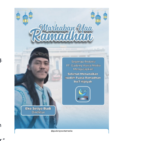
.
n
,”