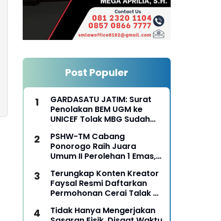
Post Populer
GARDASATU JATIM: Surat
Penolakan BEM UGM ke
UNICEF Tolak MBG Sudah
Keterlaluan
PSHW-TM Cabang
Ponorogo Raih Juara
Umum II Perolehan 1 Emas,
2 Perak dan 3 Perunggu
Terungkap Konten Kreator
pada Kejurkab IPSI
Faysal Resmi Daftarkan
Ponorogo Tahun 2026
Permohonan Cerai Talak Di
Pengadilan Agama
Tidak Hanya Mengerjakan
Ponorogo
Sasaran Fisik, Disaat Waktu