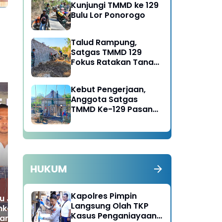
Kunjungi TMMD ke 129
Bulu Lor Ponorogo
Talud Rampung,
Satgas TMMD 129
Fokus Ratakan Tanah
Dasar Sungai
Kebut Pengerjaan,
Anggota Satgas
TMMD Ke-129 Pasang
Gewel Penopang Atap
Polres Ngawi Ungkap 4
Ka
Rumah Sasaran Rehab
Kasus Peredaran Pil
Tah
RTLH
Koplo, 4 Tersangka
Ke
Diamankan
Tet
HUKUM
Kapolres Pimpin
u Judi Online
Langsung Olah TKP
kan Polres Ngawi,
Kasus Penganiayaan
am Pidana