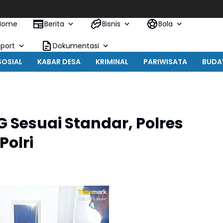
Home
Berita
Bisnis
Bola
Sport
Dokumentasi
SOSIAL
KABAR DESA
KRIMINAL
PARIWISATA
BUDA
 Sesuai Standar, Polres
Polri