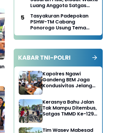
Luang Anggota Satgas
TMMD Ke-129 Juga Turun
Tasyakuran Padepokan
Tangan Bantu Warga
PSHW-TM Cabang
Panen Jagung
Ponorogo Usung Tema
Bersatu dalam
Persaudaraan, Berkarya
dengan Keikhlasan dan
Mengabdi dengan
KABAR TNI-POLRI
Tanggungjawab
an
Kapolres Ngawi
Gandeng BEM Jaga
Kondusivitas Jelang
HUT RI
Kerasnya Bahu Jalan
Tak Mampu Ditembus,
Satgas TMMD Ke-129
Kerahkan Mesin-Mesin
Bor Berukuran Besar
Tim Wasev Mabesad