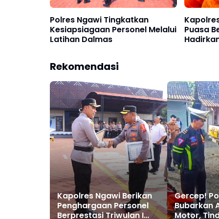
Polres Ngawi Tingkatkan
Kapolre
Kesiapsiagaan Personel Melalui
Puasa B
Latihan Dalmas
Hadirka
Makna
Rekomendasi
Kapolres Ngawi Berikan
Gercep! Po
Penghargaan Personel
Bubarkan 
Berprestasi Triwulan I
Motor, Tind