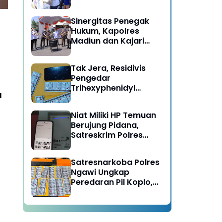
Berujung Meninggal
a Maksimal 9
Dunia di Kedunggalar
Sinergitas Penegak
Ngawi
Hukum, Kapolres
Madiun dan Kajari
Musnahkan Barang
Bukti Perkara Pidana
Tak Jera, Residivis
Umum
Pengedar
Trihexyphenidyl
u
Kembali Dibekuk
Satresnarkoba Polres
Niat Miliki HP Temuan
Ngawi
Berujung Pidana,
Satreskrim Polres
Ngawi Amankan
Pelaku
Satresnarkoba Polres
Ngawi Ungkap
Peredaran Pil Koplo,
Dua Pelaku
Diamankan