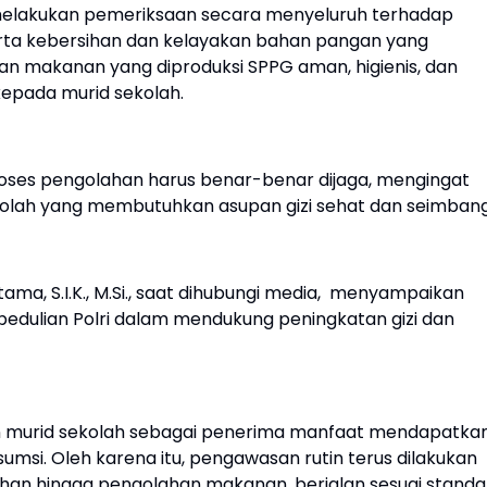
ko melakukan pemeriksaan secara menyeluruh terhadap
rta kebersihan dan kelayakan bahan pangan yang
kan makanan yang diproduksi SPPG aman, higienis, dan
kepada murid sekolah.
oses pengolahan harus benar-benar dijaga, mengingat
olah yang membutuhkan asupan gizi sehat dan seimbang
a, S.I.K., M.Si., saat dihubungi media, menyampaikan
dulian Polri dalam mendukung peningkatan gizi dan
an murid sekolah sebagai penerima manfaat mendapatka
umsi. Oleh karena itu, pengawasan rutin terus dilakukan
bahan hingga pengolahan makanan, berjalan sesuai standar