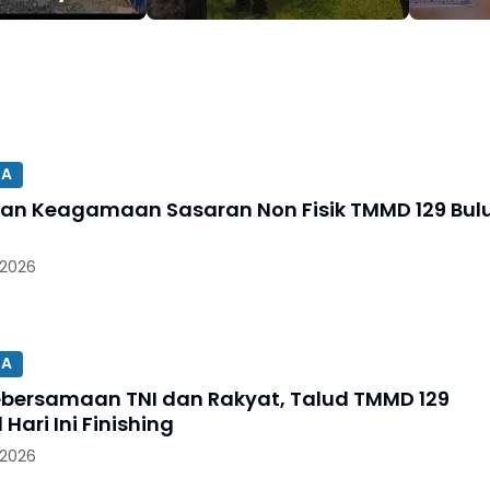
arga
Kondusif
Penjar
Tahun
SA
an Keagamaan Sasaran Non Fisik TMMD 129 Bul
 2026
SA
ebersamaan TNI dan Rakyat, Talud TMMD 129
 Hari Ini Finishing
 2026