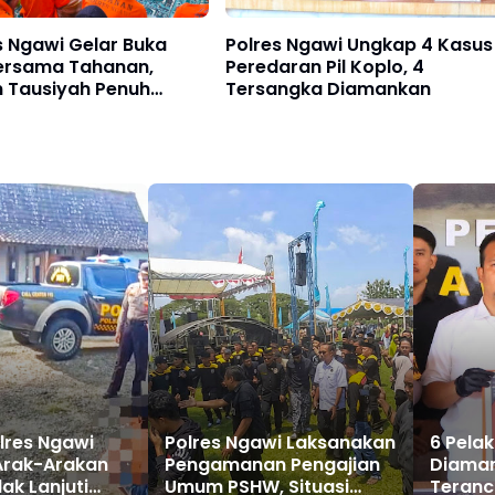
s Ngawi Gelar Buka
Polres Ngawi Ungkap 4 Kasus
ersama Tahanan,
Peredaran Pil Koplo, 4
n Tausiyah Penuh
Tersangka Diamankan
lres Ngawi
Polres Ngawi Laksanakan
6 Pelak
Arak-Arakan
Pengamanan Pengajian
Diaman
ak Lanjuti
Umum PSHW, Situasi
Teranc