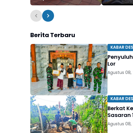
Tahun 2026
Laporan W
Berita Terbaru
KABAR DE
Penyuluh
Lor
Agustus 08,
KABAR DE
Berkat K
Sasaran 1
Agustus 08,