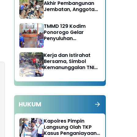
Akhir Pembangunan
Jembatan, Anggota
Satgas TMMD Ke-129
Fokus Bangun Talud
TMMD 129 Kodim
Jalan
Ponorogo Gelar
Penyuluhan
Lingkungan Hidup
Kerja dan Istirahat
Bersama, Simbol
Kemanunggalan TNI
dan Rakyat di TMMD
129 Bulu Lor Ponorogo
HUKUM
Kapolres Pimpin
Langsung Olah TKP
Kasus Penganiayaan