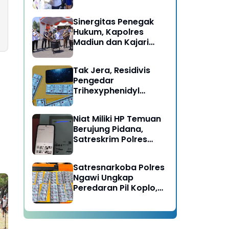
Berujung Meninggal
Dunia di Kedunggalar
Sinergitas Penegak
Ngawi
Hukum, Kapolres
Madiun dan Kajari
Musnahkan Barang
Bukti Perkara Pidana
Tak Jera, Residivis
Umum
Pengedar
Trihexyphenidyl
Kembali Dibekuk
Satresnarkoba Polres
Niat Miliki HP Temuan
Ngawi
Berujung Pidana,
Satreskrim Polres
Ngawi Amankan
Pelaku
Satresnarkoba Polres
Ngawi Ungkap
Peredaran Pil Koplo,
Dua Pelaku
Diamankan