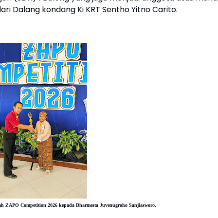
ri Dalang kondang Ki KRT Sentho Yitno Carito.
cah
ZAPO Competition
2026 kepada
Dharmesta Juvenugroho Sanjiasworo.