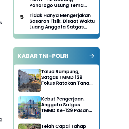
Ponorogo Tahun 2026
Ponorogo Usung Tema
Bersatu dalam
Tidak Hanya Mengerjakan
Persaudaraan, Berkarya
Sasaran Fisik, Disaat Waktu
dengan Keikhlasan dan
s
Luang Anggota Satgas
Mengabdi dengan
TMMD Ke-129 Juga Turun
Tanggungjawab
Tangan Bantu Warga
Panen Jagung
KABAR TNI-POLRI
Talud Rampung,
Satgas TMMD 129
Fokus Ratakan Tanah
Dasar Sungai
Kebut Pengerjaan,
Anggota Satgas
TMMD Ke-129 Pasang
Gewel Penopang Atap
g
Rumah Sasaran Rehab
Telah Capai Tahap
RTLH