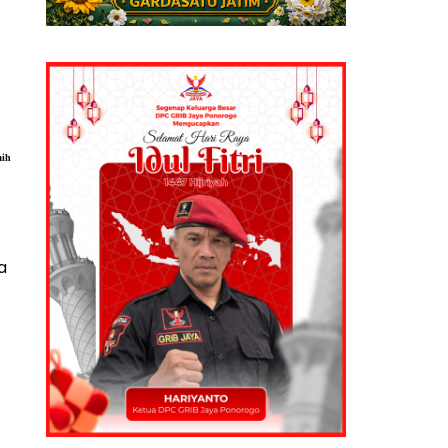
aih
a