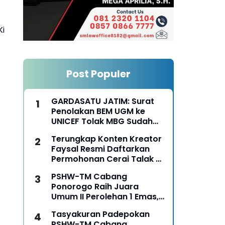
Ki
Post Populer
GARDASATU JATIM: Surat
Penolakan BEM UGM ke
UNICEF Tolak MBG Sudah
Keterlaluan
Terungkap Konten Kreator
Faysal Resmi Daftarkan
Permohonan Cerai Talak Di
Pengadilan Agama
PSHW-TM Cabang
Ponorogo
Ponorogo Raih Juara
Umum II Perolehan 1 Emas,
2 Perak dan 3 Perunggu
Tasyakuran Padepokan
pada Kejurkab IPSI
PSHW-TM Cabang