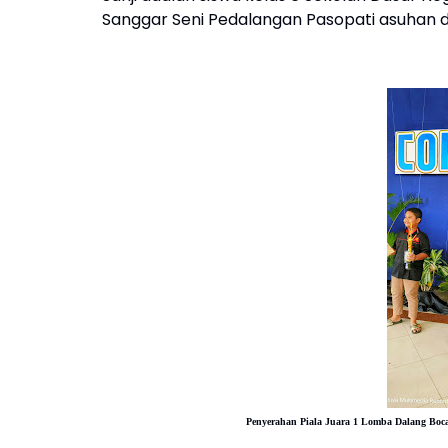
Sanggar Seni Pedalangan Pasopati asuhan da
Penyerahan Piala Juara 1 Lomba Dalang Bo