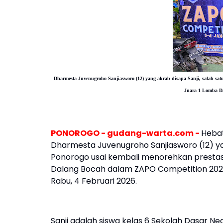
Dharmesta Juvenugroho Sanjiasworo (12) yang akrab disapa Sanji, salah sa
Juara 1 Lomba D
PONOROGO - gudang-warta.com -
Hebat
Dharmesta Juvenugroho Sanjiasworo (12) yan
Ponorogo usai kembali menorehkan presta
Dalang Bocah dalam ZAPO Competition 2026 
Rabu, 4 Februari 2026.
Sanji adalah siswa kelas 6 Sekolah Dasar Ne