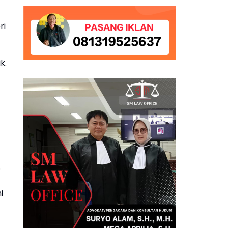
ri
k.
o
i