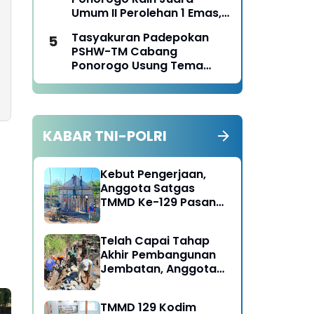
Panen Jagung
Umum II Perolehan 1 Emas,
2 Perak dan 3 Perunggu
Tasyakuran Padepokan
pada Kejurkab IPSI
PSHW-TM Cabang
Ponorogo Tahun 2026
Ponorogo Usung Tema
Bersatu dalam
Persaudaraan, Berkarya
dengan Keikhlasan dan
Mengabdi dengan
KABAR TNI-POLRI
Tanggungjawab
Kebut Pengerjaan,
Anggota Satgas
TMMD Ke-129 Pasang
Gewel Penopang Atap
Rumah Sasaran Rehab
Telah Capai Tahap
RTLH
Akhir Pembangunan
Jembatan, Anggota
Satgas TMMD Ke-129
Fokus Bangun Talud
TMMD 129 Kodim
Jalan