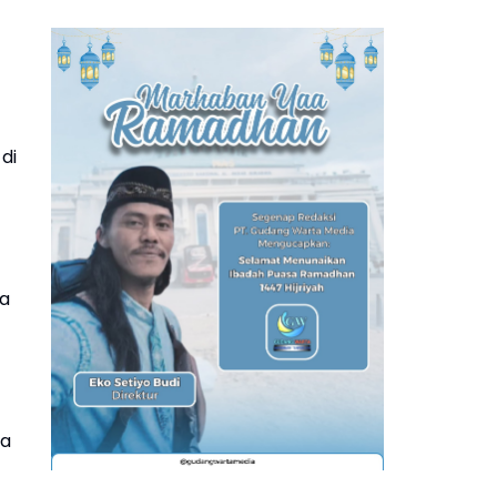
di
ra
wa