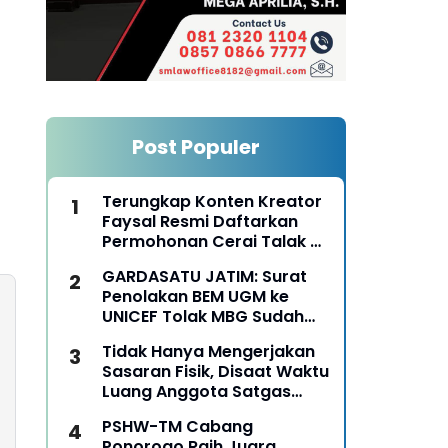
Post Populer
Terungkap Konten Kreator
Faysal Resmi Daftarkan
Permohonan Cerai Talak Di
Pengadilan Agama
GARDASATU JATIM: Surat
Ponorogo
Penolakan BEM UGM ke
UNICEF Tolak MBG Sudah
Keterlaluan
Tidak Hanya Mengerjakan
Sasaran Fisik, Disaat Waktu
Luang Anggota Satgas
TMMD Ke-129 Juga Turun
PSHW-TM Cabang
Tangan Bantu Warga
Ponorogo Raih Juara