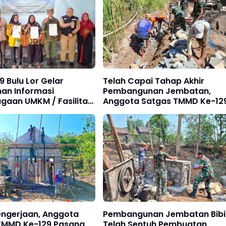
 Bulu Lor Gelar
Telah Capai Tahap Akhir
han Informasi
Pembangunan Jembatan,
gaan UMKM / Fasilitas
Anggota Satgas TMMD Ke-12
GAPP
Fokus Bangun Talud Jalan
engerjaan, Anggota
Pembangunan Jembatan Bibi
TMMD Ke-129 Pasang
Telah Sentuh Pembuatan