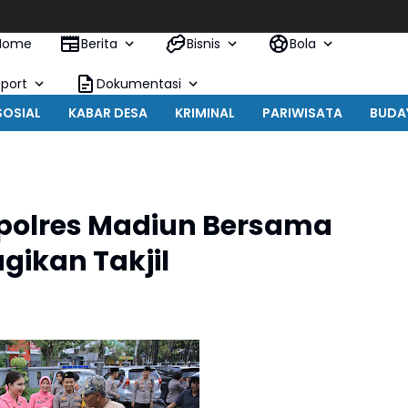
Kebu
Home
Berita
Bisnis
Bola
Sport
Dokumentasi
SOSIAL
KABAR DESA
KRIMINAL
PARIWISATA
BUDA
apolres Madiun Bersama
gikan Takjil