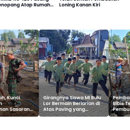
enopang Atap Rumah
Loning Kanan Kiri
 Rehab RTLH
h, Kunci
Girangnya Siswa MI Bulu
Pemba
n
Lor Bermain Berlarian di
Bibis T
nan Sasaran
Atas Paving yang
Pembua
 Ke-129
Sementara Dibangun
Kanan K
TMMD 129