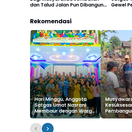
dan Talud Jalan Pun Dibangun
Gewel P
Satgas TMMD Ke-129
Sasaran
Rekomendasi
Hari Minggu, Anggota
Musyawara
Satgas Umat Nasrani
Kesuksesa
Membaur dengan Warga
Pembangu
Lakukan Ibadah di Gereja
Fisik TMMD