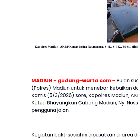
Kapolres Madiun, AKBP Kemas Indra Natanegara, S.H., S.I.K., M.Si., did
MADIUN – gudang-warta.com –
Bulan su
(Polres) Madiun untuk menebar kebaikan 
Kamis (5/3/2026) sore, Kapolres Madiun, AKBP
Ketua Bhayangkari Cabang Madiun, Ny. Noss
pengguna jalan.
Kegiatan bakti sosial ini dipusatkan di a