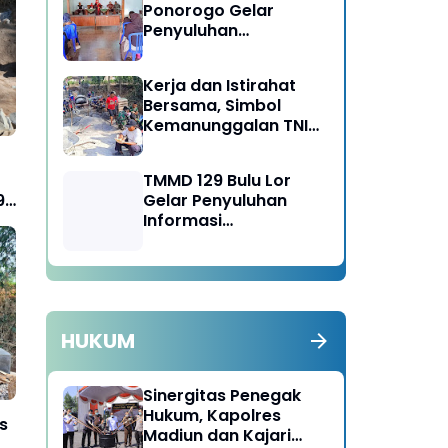
Ponorogo Gelar
Penyuluhan
Lingkungan Hidup
Kerja dan Istirahat
Bersama, Simbol
Kemanunggalan TNI
dan Rakyat di TMMD
129 Bulu Lor Ponorogo
TMMD 129 Bulu Lor
Gelar Penyuluhan
9
Informasi
Kelembagaan UMKM /
Fasilitas NIB SERGAPP
HUKUM
Sinergitas Penegak
Hukum, Kapolres
s
Madiun dan Kajari