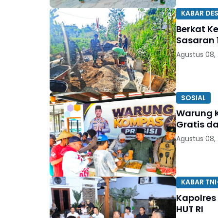
KABAR DE
Berkat K
Sasaran 1
Agustus 08,
SOSIAL
Warung K
Gratis d
Agustus 08,
KABAR TNI
Kapolres
HUT RI