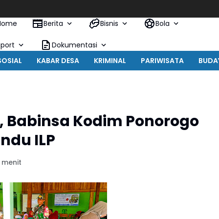
Home
Berita
Bisnis
Bola
Sport
Dokumentasi
SOSIAL
KABAR DESA
KRIMINAL
PARIWISATA
BUDA
, Babinsa Kodim Ponorogo
ndu ILP
 menit