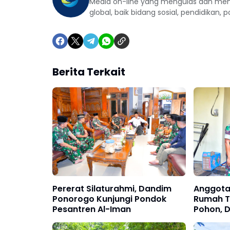
Media on-line yang mengulas dan mem
global, baik bidang sosial, pendidikan, 
Berita Terkait
Pererat Silaturahmi, Dandim
Anggota
Ponorogo Kunjungi Pondok
Rumah T
Pesantren Al-Iman
Pohon, 
Cepat T
Bantuan