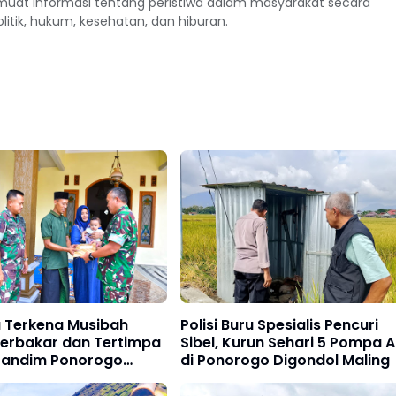
uat informasi tentang peristiwa dalam masyarakat secara
politik, hukum, kesehatan, dan hiburan.
 Terkena Musibah
Polisi Buru Spesialis Pencuri
erbakar dan Tertimpa
Sibel, Kurun Sehari 5 Pompa A
Dandim Ponorogo
di Ponorogo Digondol Maling
anggap Berikan