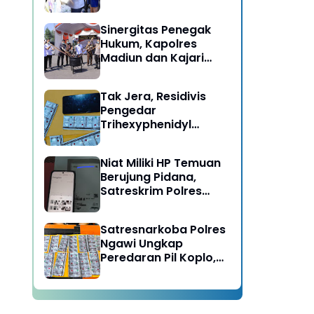
Berujung Meninggal
Dunia di Kedunggalar
Sinergitas Penegak
Ngawi
Hukum, Kapolres
Madiun dan Kajari
Musnahkan Barang
Bukti Perkara Pidana
Tak Jera, Residivis
Umum
Pengedar
Trihexyphenidyl
Kembali Dibekuk
Satresnarkoba Polres
Niat Miliki HP Temuan
Ngawi
Berujung Pidana,
Satreskrim Polres
Ngawi Amankan
Pelaku
Satresnarkoba Polres
Ngawi Ungkap
Peredaran Pil Koplo,
Dua Pelaku
Diamankan