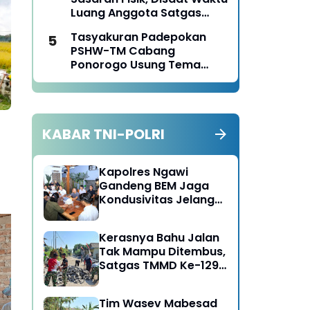
Luang Anggota Satgas
TMMD Ke-129 Juga Turun
Tasyakuran Padepokan
Tangan Bantu Warga
PSHW-TM Cabang
Panen Jagung
Ponorogo Usung Tema
Bersatu dalam
Persaudaraan, Berkarya
dengan Keikhlasan dan
Mengabdi dengan
KABAR TNI-POLRI
Tanggungjawab
Kapolres Ngawi
Gandeng BEM Jaga
Kondusivitas Jelang
HUT RI
Kerasnya Bahu Jalan
Tak Mampu Ditembus,
Satgas TMMD Ke-129
Sebanyak 115 Personel
Ti
Kerahkan Mesin-Mesin
Polri dan ASN Polres
Bul
Bor Berukuran Besar
Tim Wasev Mabesad
Ngawi Ikuti Vaksin
La