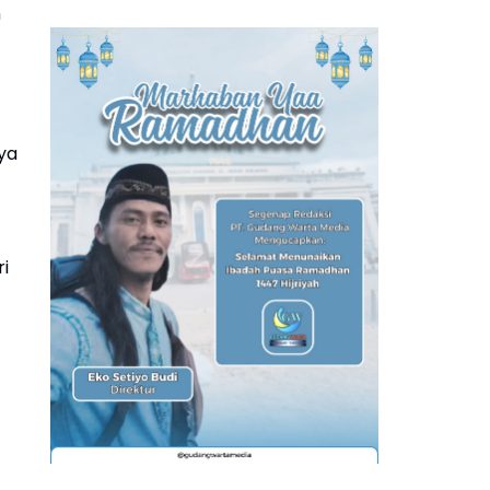
n
ya
i