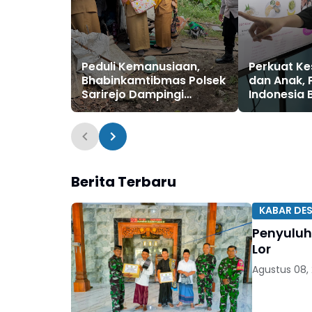
Peduli Kemanusiaan,
Perkuat Ke
Bhabinkamtibmas Polsek
dan Anak, 
Sarirejo Dampingi
Indonesia
Pemeriksaan Kesehatan
Dompet D
Rutin Warga
Selenggara
Nutrisi da
Berita Terbaru
KABAR DE
Penyuluh
Lor
Agustus 08,