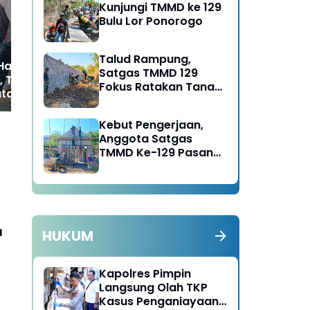
Kunjungi TMMD ke 129
Hepatitis Tahap 2,
Bulu Lor Ponorogo
Perkuat Perlindungan
Kesehatan
Talud Rampung,
Hanya Anggota
Satgas TMMD 129
, Tim Satgas
Fokus Ratakan Tanah
tan TMMD 129
Dasar Sungai
r Juga Layani
Kebut Pengerjaan,
Anggota Satgas
TMMD Ke-129 Pasang
Gewel Penopang Atap
Rumah Sasaran Rehab
RTLH
u
HUKUM
Kapolres Pimpin
Langsung Olah TKP
Kasus Penganiayaan