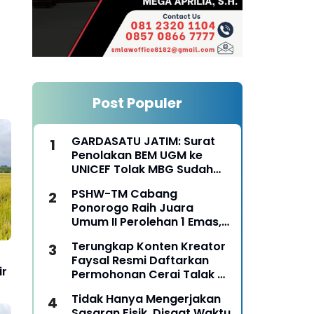
Post Populer
GARDASATU JATIM: Surat
Penolakan BEM UGM ke
UNICEF Tolak MBG Sudah
Keterlaluan
PSHW-TM Cabang
Ponorogo Raih Juara
Umum II Perolehan 1 Emas,
2 Perak dan 3 Perunggu
Terungkap Konten Kreator
pada Kejurkab IPSI
Faysal Resmi Daftarkan
Ponorogo Tahun 2026
ir
Permohonan Cerai Talak Di
Pengadilan Agama
Tidak Hanya Mengerjakan
Ponorogo
Sasaran Fisik, Disaat Waktu