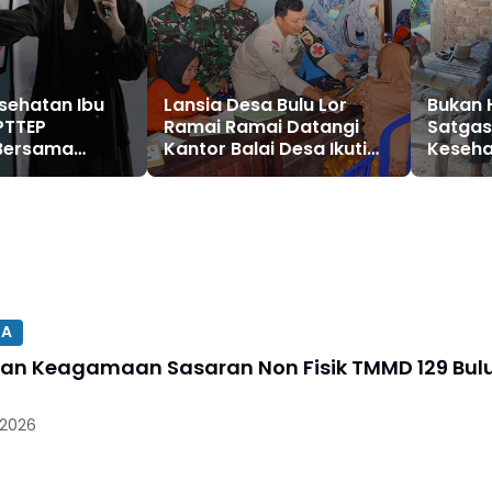
sehatan Ibu
Lansia Desa Bulu Lor
Bukan 
PTTEP
Ramai Ramai Datangi
Satgas
 Bersama
Kantor Balai Desa Ikuti
Keseha
huafa
Sosialisasi dan
Bulu Lo
kan Edukasi
Penyuluhan Kesehatan
Warga
n Senam Hamil
SA
an Keagamaan Sasaran Non Fisik TMMD 129 Bul
 2026