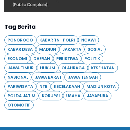
Tag Berita
PONOROGO
KABAR TNI-POLRI
NGAWI
KABAR DESA
MADIUN
JAKARTA
SOSIAL
EKONOMI
DAERAH
PERISTIWA
POLITIK
JAWA TIMUR
HUKUM
OLAHRAGA
KESEHATAN
NASIONAL
JAWA BARAT
JAWA TENGAH
PARIWISATA
NTB
KECELAKAAN
MADIUN KOTA
POLDA JATIM
KORUPSI
USAHA
JAYAPURA
OTOMOTIF