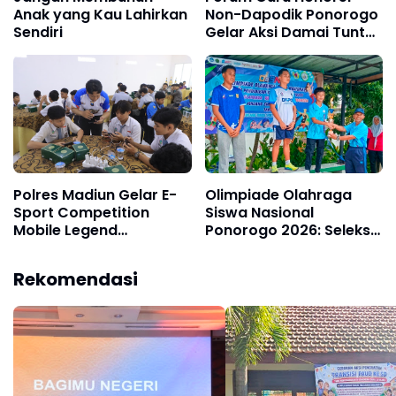
Anak yang Kau Lahirkan
Non-Dapodik Ponorogo
Sendiri
Gelar Aksi Damai Tuntut
Pengakuan Resmi
Melalui Pendataan
Dapodik
Polres Madiun Gelar E-
Olimpiade Olahraga
Sport Competition
Siswa Nasional
Mobile Legend
Ponorogo 2026: Seleksi
Meriahkan Hari
Ketat, Lahirkan Atlet
Bhayangkara ke-80,
Pelajar Unggul Menuju
Rekomendasi
Wadah Positif Generasi
Level Provinsi
Muda