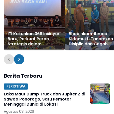
ITI Kukuhkan 368 Insinyur
Bhabinkamtibmas
Baru, Perkuat Peran
Sidomukti Tanamkan
Strategis dalam
Disiplin dan Cegah
Pembangunan Nasional
Perundungan Sejak Di
di MPLS
Berita Terbaru
PERISTIWA
Laka Maut Dump Truck dan Jupiter Z di
Sawoo Ponorogo, Satu Pemotor
Meninggal Dunia di Lokasi
Agustus 08, 2026