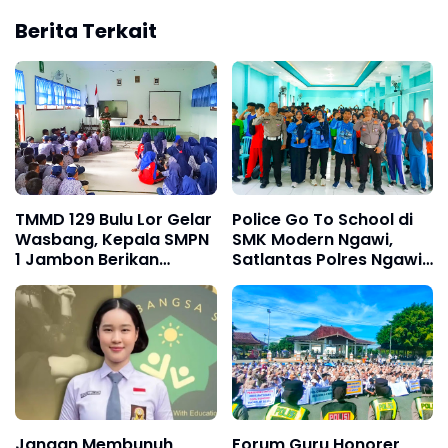
Berita Terkait
TMMD 129 Bulu Lor Gelar
Police Go To School di
Wasbang, Kepala SMPN
SMK Modern Ngawi,
1 Jambon Berikan
Satlantas Polres Ngawi
Apresiasi Kepada
Tanamkan Budaya
Kodim 0802/Ponorogo
Tertib Berlalu Lintas
Jangan Membunuh
Forum Guru Honorer