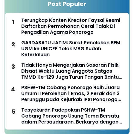
Post Populer
Terungkap Konten Kreator Faysal Resmi
Daftarkan Permohonan Cerai Talak Di
Pengadilan Agama Ponorogo
GARDASATU JATIM: Surat Penolakan BEM
UGM ke UNICEF Tolak MBG Sudah
Keterlaluan
Tidak Hanya Mengerjakan Sasaran Fisik,
Disaat Waktu Luang Anggota Satgas
TMMD Ke-129 Juga Turun Tangan Bantu
Warga Panen Jagung
PSHW-TM Cabang Ponorogo Raih Juara
Umum II Perolehan 1 Emas, 2 Perak dan 3
Perunggu pada Kejurkab IPSI Ponorogo
Tahun 2026
Tasyakuran Padepokan PSHW-TM
Cabang Ponorogo Usung Tema Bersatu
dalam Persaudaraan, Berkarya dengan
Keikhlasan dan Mengabdi dengan
Tanggungjawab