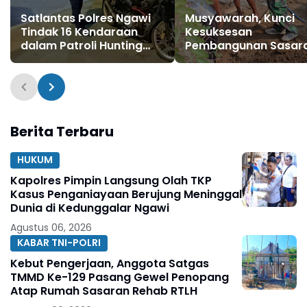
Satlantas Polres Ngawi
Musyawarah, Kunci
Tindak 16 Kendaraan
Kesuksesan
dalam Patroli Hunting
Pembangunan Sasar
System
Fisik TMMD Ke-129
Berita Terbaru
HUKUM
Kapolres Pimpin Langsung Olah TKP
Kasus Penganiayaan Berujung Meninggal
Dunia di Kedunggalar Ngawi
Agustus 06, 2026
KABAR TNI-POLRI
Kebut Pengerjaan, Anggota Satgas
TMMD Ke-129 Pasang Gewel Penopang
Atap Rumah Sasaran Rehab RTLH