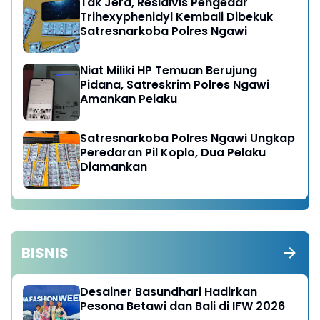
Tak Jera, Residivis Pengedar
Trihexyphenidyl Kembali Dibekuk
Satresnarkoba Polres Ngawi
Niat Miliki HP Temuan Berujung
Pidana, Satreskrim Polres Ngawi
Amankan Pelaku
Satresnarkoba Polres Ngawi Ungkap
Peredaran Pil Koplo, Dua Pelaku
Diamankan
BISNIS
Desainer Basundhari Hadirkan
Pesona Betawi dan Bali di IFW 2026