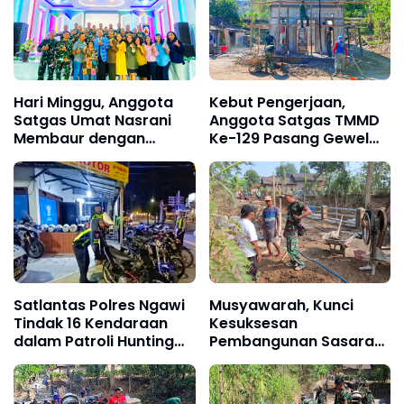
Hari Minggu, Anggota
Kebut Pengerjaan,
Satgas Umat Nasrani
Anggota Satgas TMMD
Membaur dengan
Ke-129 Pasang Gewel
Warga Lakukan Ibadah
Penopang Atap Rumah
di Gereja
Sasaran Rehab RTLH
Satlantas Polres Ngawi
Musyawarah, Kunci
Tindak 16 Kendaraan
Kesuksesan
dalam Patroli Hunting
Pembangunan Sasaran
System
Fisik TMMD Ke-129