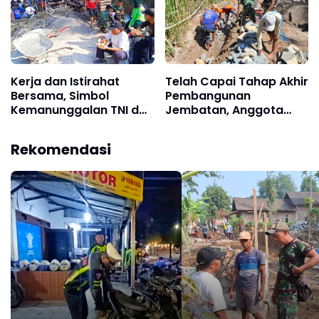
Kerja dan Istirahat
Telah Capai Tahap Akhir
Bersama, Simbol
Pembangunan
Kemanunggalan TNI dan
Jembatan, Anggota
Rakyat di TMMD 129 Bulu
Satgas TMMD Ke-129
Lor Ponorogo
Fokus Bangun Talud
Rekomendasi
Jalan