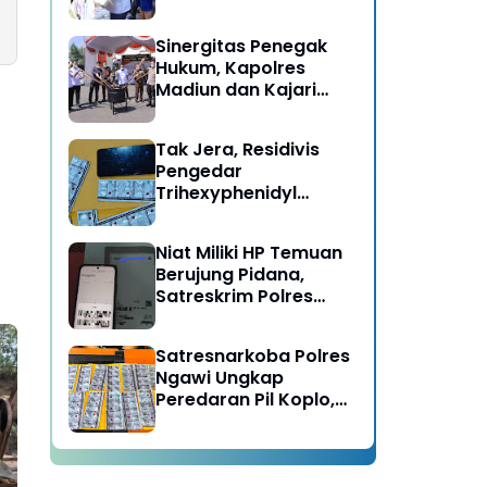
Berujung Meninggal
Dunia di Kedunggalar
Sinergitas Penegak
Ngawi
Hukum, Kapolres
Madiun dan Kajari
Musnahkan Barang
Bukti Perkara Pidana
Tak Jera, Residivis
Umum
Pengedar
Trihexyphenidyl
Kembali Dibekuk
Satresnarkoba Polres
Niat Miliki HP Temuan
Ngawi
Berujung Pidana,
Satreskrim Polres
Ngawi Amankan
Pelaku
Satresnarkoba Polres
Ngawi Ungkap
Peredaran Pil Koplo,
Dua Pelaku
Diamankan