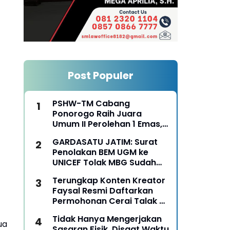
Post Populer
PSHW-TM Cabang
Ponorogo Raih Juara
Umum II Perolehan 1 Emas,
2 Perak dan 3 Perunggu
GARDASATU JATIM: Surat
pada Kejurkab IPSI
Penolakan BEM UGM ke
Ponorogo Tahun 2026
UNICEF Tolak MBG Sudah
Keterlaluan
Terungkap Konten Kreator
Faysal Resmi Daftarkan
Permohonan Cerai Talak Di
Pengadilan Agama
Tidak Hanya Mengerjakan
Ponorogo
ua
Sasaran Fisik, Disaat Waktu