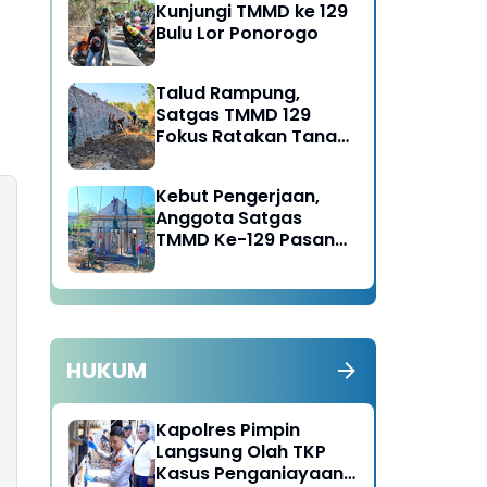
Kunjungi TMMD ke 129
Bulu Lor Ponorogo
Talud Rampung,
Satgas TMMD 129
Fokus Ratakan Tanah
Dasar Sungai
Kebut Pengerjaan,
Anggota Satgas
TMMD Ke-129 Pasang
Gewel Penopang Atap
Rumah Sasaran Rehab
RTLH
HUKUM
Kapolres Pimpin
Langsung Olah TKP
Kasus Penganiayaan