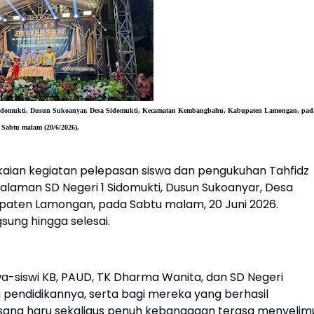
1 Sidomukti, Dusun Sukoanyar, Desa Sidomukti, Kecamatan Kembangbahu, Kabupaten Lamongan, pad
Sabtu malam (20/6/2026).
aian kegiatan pelepasan siswa dan pengukuhan Tahfidz
alaman SD Negeri 1 Sidomukti, Dusun Sukoanyar, Desa
aten Lamongan, pada Sabtu malam, 20 Juni 2026.
sung hingga selesai.
wa-siswi KB, PAUD, TK Dharma Wanita, dan SD Negeri
 pendidikannya, serta bagi mereka yang berhasil
sana haru sekaligus penuh kebanggaan terasa menyelimu