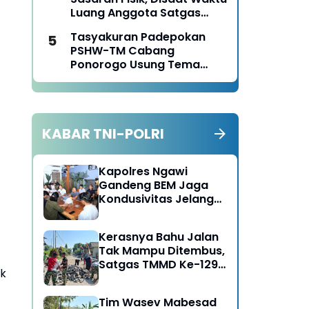
Luang Anggota Satgas
TMMD Ke-129 Juga Turun
Tasyakuran Padepokan
Tangan Bantu Warga
PSHW-TM Cabang
Panen Jagung
Ponorogo Usung Tema
Bersatu dalam
Persaudaraan, Berkarya
dengan Keikhlasan dan
Mengabdi dengan
KABAR TNI-POLRI
Tanggungjawab
Kapolres Ngawi
Gandeng BEM Jaga
Kondusivitas Jelang
HUT RI
Kerasnya Bahu Jalan
Tak Mampu Ditembus,
Satgas TMMD Ke-129
ak
Kerahkan Mesin-Mesin
Bor Berukuran Besar
Tim Wasev Mabesad