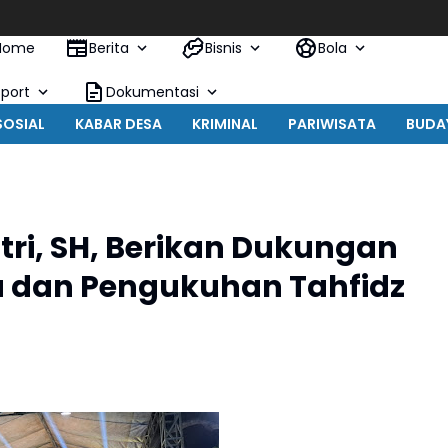
Home
Berita
Bisnis
Bola
Sport
Dokumentasi
SOSIAL
KABAR DESA
KRIMINAL
PARIWISATA
BUDA
ri, SH, Berikan Dukungan
a dan Pengukuhan Tahfidz