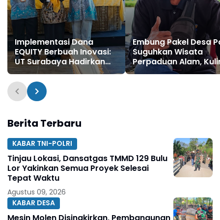
Implementasi Dana
Embung Pakel Desa P
EQUITY Berbuah Inovasi:
Suguhkan Wisata
UT Surabaya Hadirkan
Perpaduan Alam, Kuli
Model Community Based
dan Hiburan
Tourism untuk Masa
Depan Pariwisata Pesisir
Sumenep
Berita Terbaru
KABAR TNI-POLRI
Tinjau Lokasi, Dansatgas TMMD 129 Bulu
Lor Yakinkan Semua Proyek Selesai
Tepat Waktu
Agustus 09, 2026
KABAR DESA
Mesin Molen Disingkirkan, Pembangunan