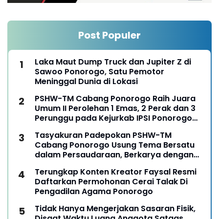
Post Populer
Laka Maut Dump Truck dan Jupiter Z di
Sawoo Ponorogo, Satu Pemotor
Meninggal Dunia di Lokasi
PSHW-TM Cabang Ponorogo Raih Juara
Umum II Perolehan 1 Emas, 2 Perak dan 3
Perunggu pada Kejurkab IPSI Ponorogo
Tahun 2026
Tasyakuran Padepokan PSHW-TM
Cabang Ponorogo Usung Tema Bersatu
dalam Persaudaraan, Berkarya dengan
Keikhlasan dan Mengabdi dengan
Terungkap Konten Kreator Faysal Resmi
Tanggungjawab
Daftarkan Permohonan Cerai Talak Di
Pengadilan Agama Ponorogo
Tidak Hanya Mengerjakan Sasaran Fisik,
Disaat Waktu Luang Anggota Satgas