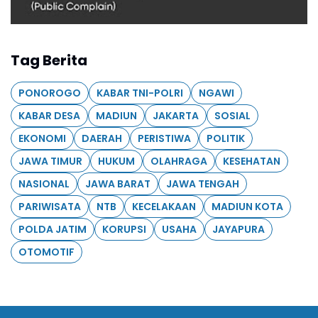
Tag Berita
PONOROGO
KABAR TNI-POLRI
NGAWI
KABAR DESA
MADIUN
JAKARTA
SOSIAL
EKONOMI
DAERAH
PERISTIWA
POLITIK
JAWA TIMUR
HUKUM
OLAHRAGA
KESEHATAN
NASIONAL
JAWA BARAT
JAWA TENGAH
PARIWISATA
NTB
KECELAKAAN
MADIUN KOTA
POLDA JATIM
KORUPSI
USAHA
JAYAPURA
OTOMOTIF