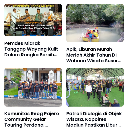
Pemdes Mlarak
Tanggap Wayang Kulit
Apik, Liburan Murah
Dalam Rangka Bersih
Meriah Akhir Tahun Di
Desa dan Sosialisasi
Wahana Wisata Susur
Desa Bersinar Desa
Sungai Sambil
Mlarak Tahun 2024
Menikmati Bothok Batok
Kuliner Khas Kali
Cangkring Madiun
Komunitas Reog Pajero
Patroli Dialogis di Objek
Community Gelar
Wisata, Kapolres
Touring Perdana,
Madiun Pastikan Libur