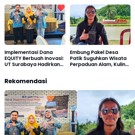
Eksplorasi Keindahan
Lebaran Aman dan
Alam Pesisir Jalur Lintas
Nyaman
Selatan
Implementasi Dana
Embung Pakel Desa
EQUITY Berbuah Inovasi:
Patik Suguhkan Wisata
UT Surabaya Hadirkan
Perpaduan Alam, Kuliner
Model Community
dan Hiburan
Based Tourism untuk
Rekomendasi
Masa Depan Pariwisata
Pesisir Sumenep