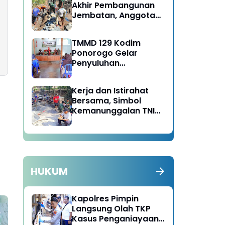
Akhir Pembangunan
Jembatan, Anggota
Satgas TMMD Ke-129
Fokus Bangun Talud
TMMD 129 Kodim
Jalan
Ponorogo Gelar
Penyuluhan
Lingkungan Hidup
Kerja dan Istirahat
Bersama, Simbol
Kemanunggalan TNI
dan Rakyat di TMMD
129 Bulu Lor Ponorogo
HUKUM
Kapolres Pimpin
Langsung Olah TKP
Kasus Penganiayaan