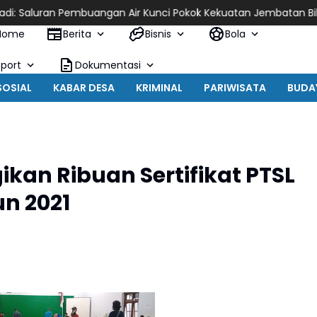
buangan Air Kunci Pokok Kekuatan Jembatan Bibis
Talud Ramp
Home
Berita
Bisnis
Bola
Sport
Dokumentasi
SOSIAL
KABAR DESA
KRIMINAL
PARIWISATA
BUDA
kan Ribuan Sertifikat PTSL
un 2021