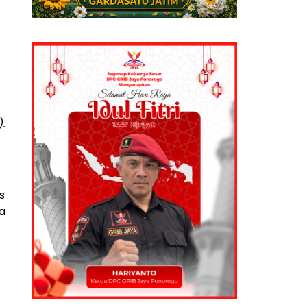
.
s
a