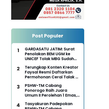
Post Populer
GARDASATU JATIM: Surat
Penolakan BEM UGM ke
UNICEF Tolak MBG Sudah
Keterlaluan
Terungkap Konten Kreator
Faysal Resmi Daftarkan
Permohonan Cerai Talak Di
Pengadilan Agama
PSHW-TM Cabang
Ponorogo
Ponorogo Raih Juara
Umum II Perolehan 1 Emas,
2 Perak dan 3 Perunggu
Tasyakuran Padepokan
pada Kejurkab IPSI
PSHW-TM Cabang