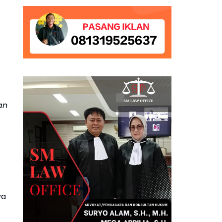
an
ya