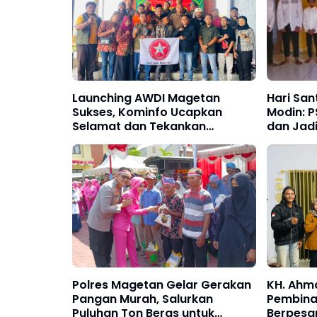
Launching AWDI Magetan
Hari San
Sukses, Kominfo Ucapkan
Modin: 
Selamat dan Tekankan
dan Jad
Profesionalisme
Kebaika
Polres Magetan Gelar Gerakan
KH. Ahm
Pangan Murah, Salurkan
Pembina
Puluhan Ton Beras untuk
Berpesa