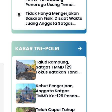
Ponorogo Tahun 2026
Ponorogo Usung Tema
Bersatu dalam
Tidak Hanya Mengerjakan
Persaudaraan, Berkarya
Sasaran Fisik, Disaat Waktu
dengan Keikhlasan dan
Luang Anggota Satgas
Mengabdi dengan
TMMD Ke-129 Juga Turun
Tanggungjawab
Tangan Bantu Warga
Panen Jagung
KABAR TNI-POLRI
Talud Rampung,
Satgas TMMD 129
Fokus Ratakan Tanah
Dasar Sungai
Kebut Pengerjaan,
Anggota Satgas
TMMD Ke-129 Pasang
Gewel Penopang Atap
Rumah Sasaran Rehab
Telah Capai Tahap
RTLH