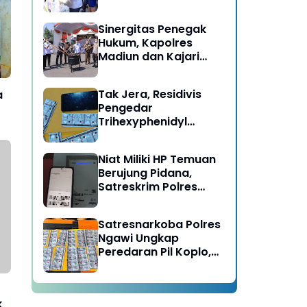
Berujung Meninggal
Dunia di Kedunggalar
Sinergitas Penegak
Ngawi
Hukum, Kapolres
Madiun dan Kajari
Musnahkan Barang
Bukti Perkara Pidana
Tak Jera, Residivis
a
Umum
Pengedar
Trihexyphenidyl
Kembali Dibekuk
Satresnarkoba Polres
Niat Miliki HP Temuan
Ngawi
Berujung Pidana,
Satreskrim Polres
Ngawi Amankan
Pelaku
Satresnarkoba Polres
Ngawi Ungkap
Peredaran Pil Koplo,
Dua Pelaku
Diamankan
k