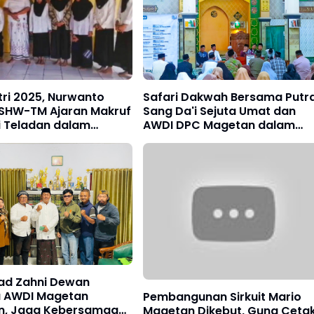
tri 2025, Nurwanto
Safari Dakwah Bersama Putr
PSHW-TM Ajaran Makruf
Sang Da'i Sejuta Umat dan
i Teladan dalam
AWDI DPC Magetan dalam
n
Berbagi Keberkahan di Bulan
Ramadhan 1447 Hijriah
ad Zahni Dewan
 AWDI Magetan
Pembangunan Sirkuit Mario
n, Jaga Kebersamaan
Magetan Dikebut, Guna Ceta