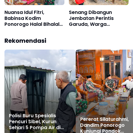
Nuansa Idul Fitri,
Senang Dibangun
Babinsa Kodim
Jembatan Perintis
Ponorogo Halal Bihalal
Garuda, Warga
Sekaligus Monitoring
Antusias Bergotong
Stabilitas Harga
Royong Bersama TNI
Rekomendasi
Sembako
Polisi Buru Spesialis
Pererat Silaturahmi,
Pencuri Sibel, Kurun
Dandim Ponorogo
Sehari 5 Pompa Air di
Kunjungi Pondok