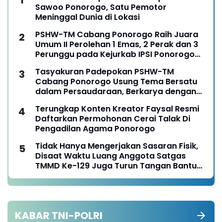
Sawoo Ponorogo, Satu Pemotor
Meninggal Dunia di Lokasi
PSHW-TM Cabang Ponorogo Raih Juara
Umum II Perolehan 1 Emas, 2 Perak dan 3
Perunggu pada Kejurkab IPSI Ponorogo
Tahun 2026
Tasyakuran Padepokan PSHW-TM
Cabang Ponorogo Usung Tema Bersatu
dalam Persaudaraan, Berkarya dengan
Keikhlasan dan Mengabdi dengan
Terungkap Konten Kreator Faysal Resmi
Tanggungjawab
Daftarkan Permohonan Cerai Talak Di
Pengadilan Agama Ponorogo
Tidak Hanya Mengerjakan Sasaran Fisik,
Disaat Waktu Luang Anggota Satgas
TMMD Ke-129 Juga Turun Tangan Bantu
Warga Panen Jagung
KABAR TNI-POLRI