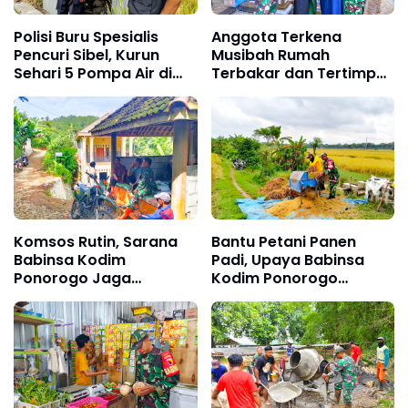
Polisi Buru Spesialis
Anggota Terkena
Pencuri Sibel, Kurun
Musibah Rumah
Sehari 5 Pompa Air di
Terbakar dan Tertimpa
Ponorogo Digondol
Pohon, Dandim
Maling
Ponorogo Cepat
Tanggap Berikan
Bantuan
Komsos Rutin, Sarana
Bantu Petani Panen
Babinsa Kodim
Padi, Upaya Babinsa
Ponorogo Jaga
Kodim Ponorogo
Kedekatan dengan
Sukseskan Perkuatan
Warga
Hanpangan