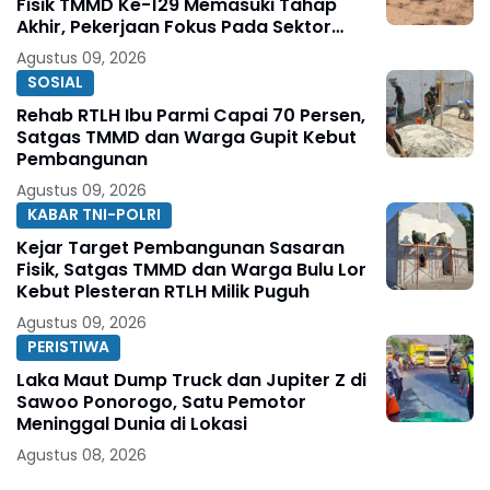
Fisik TMMD Ke-129 Memasuki Tahap
Akhir, Pekerjaan Fokus Pada Sektor
Pendukung Jembatan
Agustus 09, 2026
SOSIAL
Rehab RTLH Ibu Parmi Capai 70 Persen,
Satgas TMMD dan Warga Gupit Kebut
Pembangunan
Agustus 09, 2026
KABAR TNI-POLRI
Kejar Target Pembangunan Sasaran
Fisik, Satgas TMMD dan Warga Bulu Lor
Kebut Plesteran RTLH Milik Puguh
Agustus 09, 2026
PERISTIWA
Laka Maut Dump Truck dan Jupiter Z di
Sawoo Ponorogo, Satu Pemotor
Meninggal Dunia di Lokasi
Agustus 08, 2026