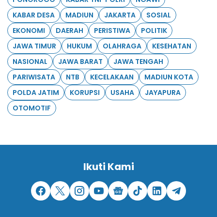
KABAR DESA
MADIUN
JAKARTA
SOSIAL
EKONOMI
DAERAH
PERISTIWA
POLITIK
JAWA TIMUR
HUKUM
OLAHRAGA
KESEHATAN
NASIONAL
JAWA BARAT
JAWA TENGAH
PARIWISATA
NTB
KECELAKAAN
MADIUN KOTA
POLDA JATIM
KORUPSI
USAHA
JAYAPURA
OTOMOTIF
Ikuti Kami