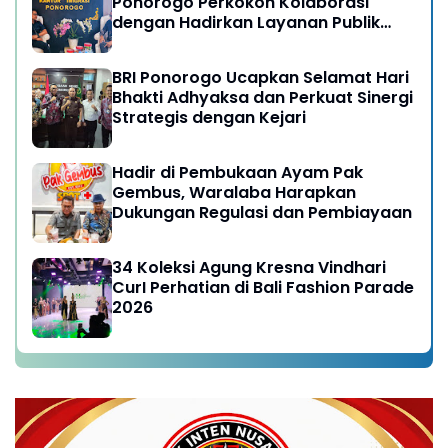
Ponorogo Perkokoh Kolaborasi
dengan Hadirkan Layanan Publik
yang Semakin Prima
BRI Ponorogo Ucapkan Selamat Hari
Bhakti Adhyaksa dan Perkuat Sinergi
Strategis dengan Kejari
Hadir di Pembukaan Ayam Pak
Gembus, Waralaba Harapkan
Dukungan Regulasi dan Pembiayaan
34 Koleksi Agung Kresna Vindhari
CurI Perhatian di Bali Fashion Parade
2026