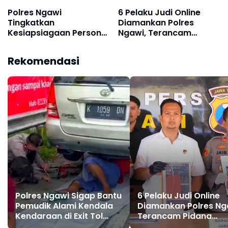
Polres Ngawi
6 Pelaku Judi Online
Tingkatkan
Diamankan Polres
Kesiapsiagaan Personel
Ngawi, Terancam
Melalui Latihan Dalmas
Pidana Penjara
Maksimal 9 Tahun
Rekomendasi
Polres Ngawi Sigap Bantu
6 Pelaku Judi Online
Pemudik Alami Kendala
Diamankan Polres Ng
Kendaraan di Exit Tol
Terancam Pidana
Ngawi
Penjara Maksimal 9