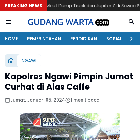
Laka Maut Dump Truck dan Jupiter Z di Sawoo Ponorogo, Satu Pe
BREAKING NEWS
HOME
PEMERINTAHAN
PENDIDIKAN
SOSIAL
KAB
NGAWI
Kapolres Ngawi Pimpin Jumat
Curhat di Alas Caffe
Jumat, Januari 05, 2024
1 menit baca