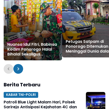
Petugas Satpam di
Nuansa Idul Fitri, Babinsa
Ponorogo Ditemukan
Kodim Ponorogo Halal
Meninggal Dunia dal
Bihalal Sekaligus
Pos, Diduga Kena
Monitoring Stabilitas
Serangan Jantung
Harga Sembako
Berita Terbaru
KABAR TNI-POLRI
Patroli Blue Light Malam Hari, Polsek
Sarirejo Antisipasi Kejahatan 4C dan