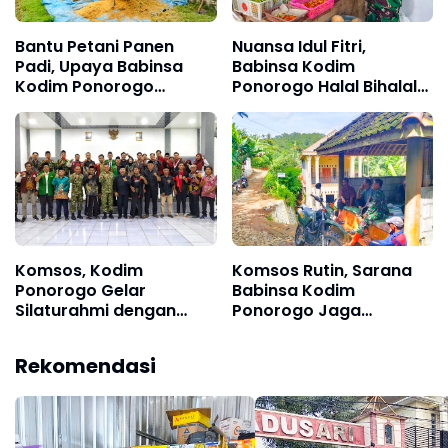
Bantu Petani Panen
Nuansa Idul Fitri,
Padi, Upaya Babinsa
Babinsa Kodim
Kodim Ponorogo
Ponorogo Halal Bihalal
Sukseskan Perkuatan
Sekaligus Monitoring
Hanpangan
Stabilitas Harga
Sembako
Komsos, Kodim
Komsos Rutin, Sarana
Ponorogo Gelar
Babinsa Kodim
Silaturahmi dengan
Ponorogo Jaga
Elemen Masyarakat
Kedekatan dengan
Warga
Rekomendasi