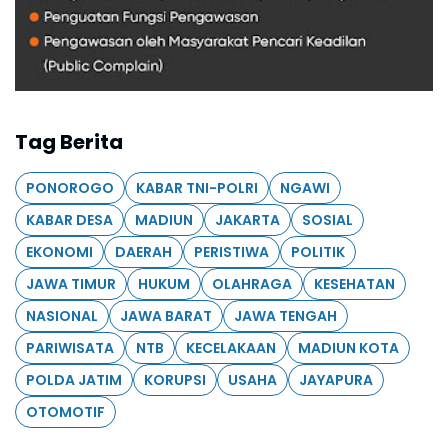
Tag Berita
PONOROGO
KABAR TNI-POLRI
NGAWI
KABAR DESA
MADIUN
JAKARTA
SOSIAL
EKONOMI
DAERAH
PERISTIWA
POLITIK
JAWA TIMUR
HUKUM
OLAHRAGA
KESEHATAN
NASIONAL
JAWA BARAT
JAWA TENGAH
PARIWISATA
NTB
KECELAKAAN
MADIUN KOTA
POLDA JATIM
KORUPSI
USAHA
JAYAPURA
OTOMOTIF