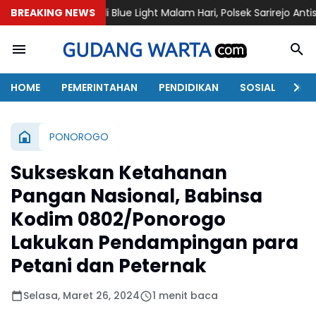
troli Blue Light Malam Hari, Polsek Sarirejo Antisipasi Kejahata
BREAKING NEWS
HOME
PEMERINTAHAN
PENDIDIKAN
SOSIAL
KAB
PONOROGO
Sukseskan Ketahanan
Pangan Nasional, Babinsa
Kodim 0802/Ponorogo
Lakukan Pendampingan para
Petani dan Peternak
Selasa, Maret 26, 2024
1 menit baca