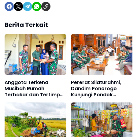
Berita Terkait
Anggota Terkena
Pererat Silaturahmi,
Musibah Rumah
Dandim Ponorogo
Terbakar dan Tertimpa
Kunjungi Pondok
Pohon, Dandim
Pesantren Al-Iman
Ponorogo Cepat
Tanggap Berikan
Bantuan