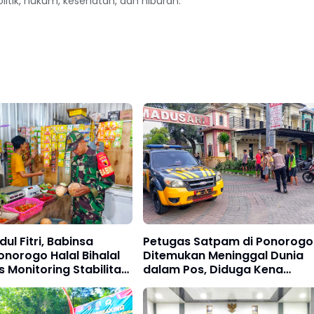
politik, hukum, kesehatan, dan hiburan.
ul Fitri, Babinsa
Petugas Satpam di Ponorogo
norogo Halal Bihalal
Ditemukan Meninggal Dunia
s Monitoring Stabilitas
dalam Pos, Diduga Kena
Sembako
Serangan Jantung