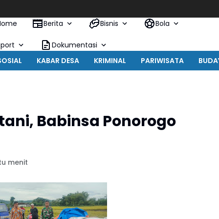
Kebu
Home
Berita
Bisnis
Bola
Sport
Dokumentasi
SOSIAL
KABAR DESA
KRIMINAL
PARIWISATA
BUDA
tani, Babinsa Ponorogo
tu menit