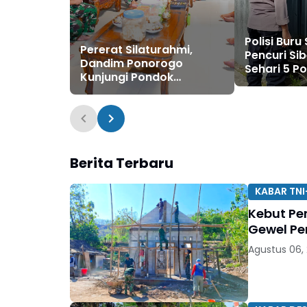
Polisi Buru 
Pererat Silaturahmi,
Pencuri Sib
Dandim Ponorogo
Sehari 5 P
Kunjungi Pondok
Ponorogo 
Pesantren Al-Iman
Maling
Berita Terbaru
KABAR TNI
Kebut Pe
Gewel Pe
Agustus 06,