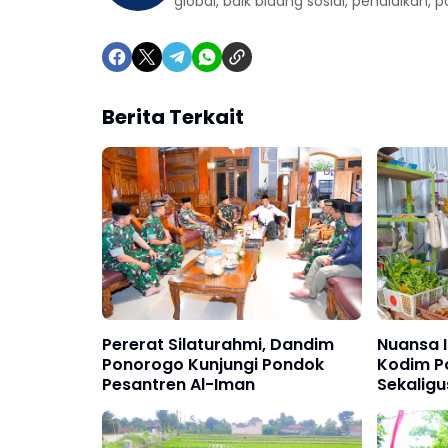
global, baik bidang sosial, pendidikan, 
Berita Terkait
Pererat Silaturahmi, Dandim
Nuansa Id
Ponorogo Kunjungi Pondok
Kodim Po
Pesantren Al-Iman
Sekaligu
Harga 