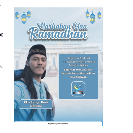
a
00
ga