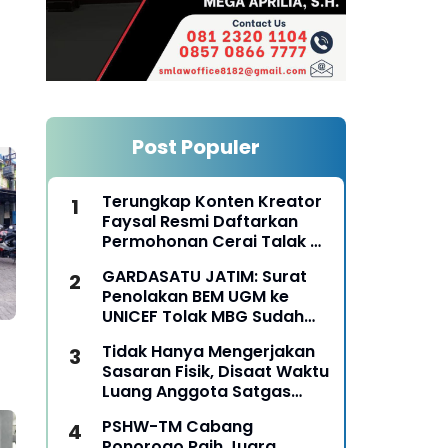
Post Populer
Terungkap Konten Kreator
Faysal Resmi Daftarkan
Permohonan Cerai Talak Di
Pengadilan Agama
GARDASATU JATIM: Surat
Ponorogo
Penolakan BEM UGM ke
UNICEF Tolak MBG Sudah
Keterlaluan
Tidak Hanya Mengerjakan
Sasaran Fisik, Disaat Waktu
Luang Anggota Satgas
TMMD Ke-129 Juga Turun
PSHW-TM Cabang
Tangan Bantu Warga
Ponorogo Raih Juara