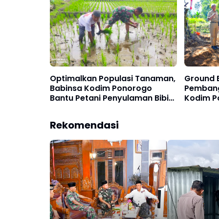
Optimalkan Populasi Tanaman,
Ground 
Babinsa Kodim Ponorogo
Pemban
Bantu Petani Penyulaman Bibit
Kodim P
Padi
Sukseska
Pemerin
Rekomendasi