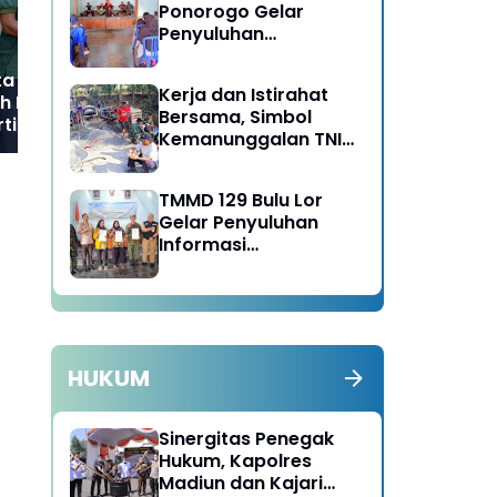
Ponorogo Gelar
Serangan Jantung
Penyuluhan
Lingkungan Hidup
a Terkena
Kerja dan Istirahat
h Rumah Terbakar
Bersama, Simbol
rtimpa Pohon,
Kemanunggalan TNI
 Ponorogo Cepat
dan Rakyat di TMMD
p Berikan
129 Bulu Lor Ponorogo
an
TMMD 129 Bulu Lor
Gelar Penyuluhan
Informasi
Kelembagaan UMKM /
Fasilitas NIB SERGAPP
HUKUM
Sinergitas Penegak
Hukum, Kapolres
Madiun dan Kajari