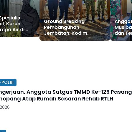
Spesialis
Ground Breaking
Anggot
el, Kurun
Pembangunan
Musiba
ompa Air di
Jembatan, Kodim
dan Te
Digondol
Ponorogo Siap
Dandim
Sukseskan Program
Tangga
Prioritas Pemerintah
Bantu
-POLRI
ngerjaan, Anggota Satgas TMMD Ke-129 Pasang
nopang Atap Rumah Sasaran Rehab RTLH
 2026