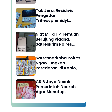
Musnahkan Barang
Bukti Perkara Pidana
Tak Jera, Residivis
Umum
Pengedar
Trihexyphenidyl
Kembali Dibekuk
Satresnarkoba Polres
Niat Miliki HP Temuan
Ngawi
Berujung Pidana,
Satreskrim Polres
Ngawi Amankan
r
Pelaku
Satresnarkoba Polres
Ngawi Ungkap
Peredaran Pil Koplo,
Dua Pelaku
Diamankan
GRIB Jaya Desak
Pemerintah Daerah
Agar Menutup
Operasional KSP
Wahana Mulya Abadi
di Ponorogo