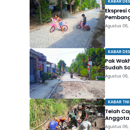
KABAR DE
Ekspresi 
Pembangu
Agustus 06,
KABAR DE
Pak Wakh
Sudah S
Agustus 06,
KABAR TNI
Telah Ca
Anggota 
Agustus 06,