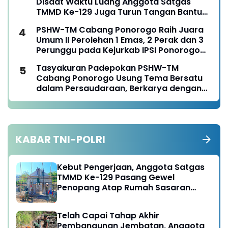
Disaat Waktu Luang Anggota Satgas
TMMD Ke-129 Juga Turun Tangan Bantu
Warga Panen Jagung
PSHW-TM Cabang Ponorogo Raih Juara
Umum II Perolehan 1 Emas, 2 Perak dan 3
Perunggu pada Kejurkab IPSI Ponorogo
Tahun 2026
Tasyakuran Padepokan PSHW-TM
Cabang Ponorogo Usung Tema Bersatu
dalam Persaudaraan, Berkarya dengan
Keikhlasan dan Mengabdi dengan
Tanggungjawab
KABAR TNI-POLRI
Kebut Pengerjaan, Anggota Satgas
TMMD Ke-129 Pasang Gewel
Penopang Atap Rumah Sasaran
Rehab RTLH
Telah Capai Tahap Akhir
Pembangunan Jembatan, Anggota