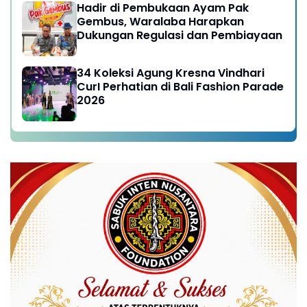
Hadir di Pembukaan Ayam Pak
Gembus, Waralaba Harapkan
Dukungan Regulasi dan Pembiayaan
34 Koleksi Agung Kresna Vindhari
CurI Perhatian di Bali Fashion Parade
2026