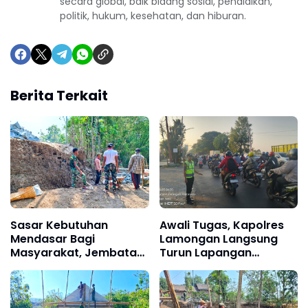
secara global, baik bidang sosial, pendidikan,
politik, hukum, kesehatan, dan hiburan.
Berita Terkait
Sasar Kebutuhan
Awali Tugas, Kapolres
Mendasar Bagi
Lamongan Langsung
Masyarakat, Jembatan
Turun Lapangan
dan Talud Jalan Pun
Maksimalkan Pelayanan
Dibangun Satgas TMMD
Pagi kepada
Ke-129
Masyarakat