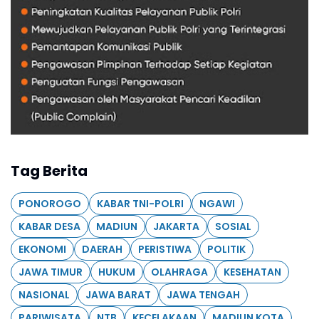
Tag Berita
PONOROGO
KABAR TNI-POLRI
NGAWI
KABAR DESA
MADIUN
JAKARTA
SOSIAL
EKONOMI
DAERAH
PERISTIWA
POLITIK
JAWA TIMUR
HUKUM
OLAHRAGA
KESEHATAN
NASIONAL
JAWA BARAT
JAWA TENGAH
PARIWISATA
NTB
KECELAKAAN
MADIUN KOTA