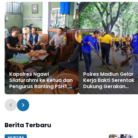
Kapolres Ngawi
Polres Madiun Gelar
Silaturahmi ke Ketua dan
Kerja Bakti Serentak
Pengurus Ranting PSHT,
Dukung Gerakan
Jaga Kondusifitas
Indonesia Asri di Wis
Kamtibmas
Wahana Grape
Berita Terbaru
HUKUM