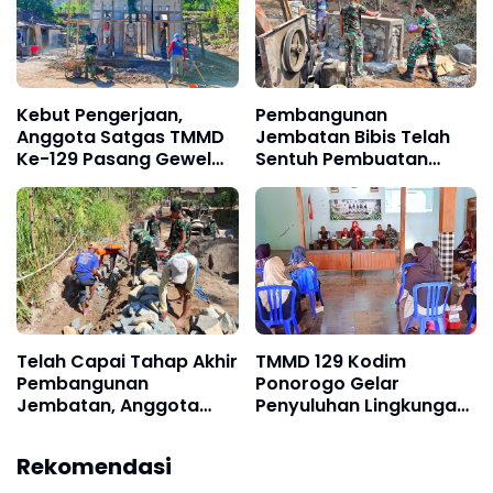
Kebut Pengerjaan,
Pembangunan
Anggota Satgas TMMD
Jembatan Bibis Telah
Ke-129 Pasang Gewel
Sentuh Pembuatan
Penopang Atap Rumah
Loning Kanan Kiri
Sasaran Rehab RTLH
Telah Capai Tahap Akhir
TMMD 129 Kodim
Pembangunan
Ponorogo Gelar
Jembatan, Anggota
Penyuluhan Lingkungan
Satgas TMMD Ke-129
Hidup
Fokus Bangun Talud
Rekomendasi
Jalan