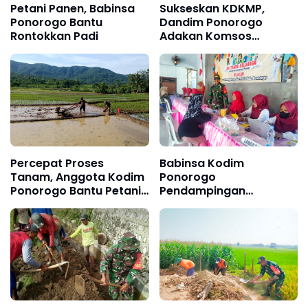
Petani Panen, Babinsa
Sukseskan KDKMP,
Ponorogo Bantu
Dandim Ponorogo
Rontokkan Padi
Adakan Komsos
Bersama Kepala Desa
se-Kabupaten
Ponorogo
Percepat Proses
Babinsa Kodim
Tanam, Anggota Kodim
Ponorogo
Ponorogo Bantu Petani
Pendampingan
Olah Lahan Sawah
Posyandu ILP