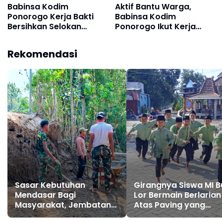
Babinsa Kodim
Aktif Bantu Warga,
Ponorogo Kerja Bakti
Babinsa Kodim
Bersihkan Selokan
Ponorogo Ikut Kerja
Bersama Warga
Bakti Bangun Talud
Siwalan
Irigasi
Rekomendasi
Sasar Kebutuhan
Girangnya Siswa MI B
Mendasar Bagi
Lor Bermain Berlarian
Masyarakat, Jembatan
Atas Paving yang
dan Talud Jalan Pun
Sementara Dibangun