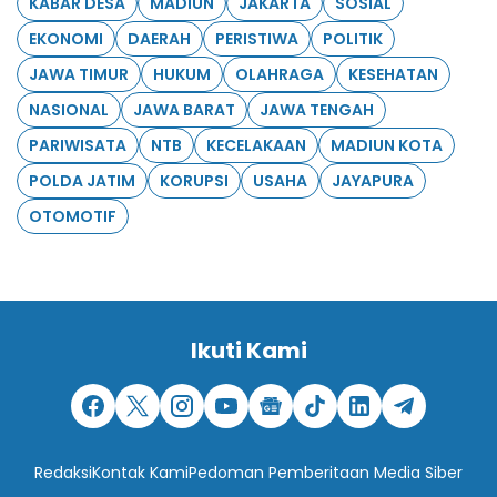
KABAR DESA
MADIUN
JAKARTA
SOSIAL
EKONOMI
DAERAH
PERISTIWA
POLITIK
JAWA TIMUR
HUKUM
OLAHRAGA
KESEHATAN
NASIONAL
JAWA BARAT
JAWA TENGAH
PARIWISATA
NTB
KECELAKAAN
MADIUN KOTA
POLDA JATIM
KORUPSI
USAHA
JAYAPURA
OTOMOTIF
Ikuti Kami
Redaksi
Kontak Kami
Pedoman Pemberitaan Media Siber