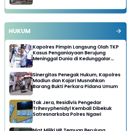
HUKUM
Kapolres Pimpin Langsung Olah TKP
Kasus Penganiayaan Berujung
Meninggal Dunia di Kedunggalar
Ngawi
Sinergitas Penegak Hukum, Kapolres
Madiun dan Kajari Musnahkan
Barang Bukti Perkara Pidana Umum
Tak Jera, Residivis Pengedar
Trihexyphenidyl Kembali Dibekuk
Satresnarkoba Polres Ngawi
Niat Miliki HP Temuan Berujung