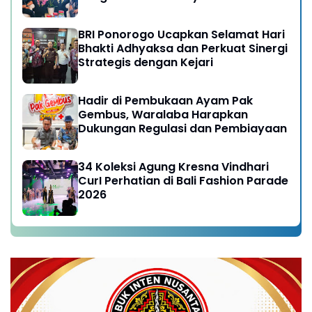
yang Semakin Prima
BRI Ponorogo Ucapkan Selamat Hari
Bhakti Adhyaksa dan Perkuat Sinergi
Strategis dengan Kejari
Hadir di Pembukaan Ayam Pak
Gembus, Waralaba Harapkan
Dukungan Regulasi dan Pembiayaan
34 Koleksi Agung Kresna Vindhari
CurI Perhatian di Bali Fashion Parade
2026