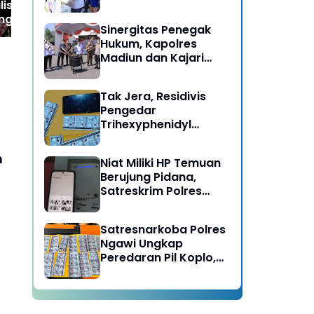
lisasikan,
Berujung Meninggal
ng Penuh
Dunia di Kedunggalar
Sinergitas Penegak
ntah Pusat dan
Ngawi
Hukum, Kapolres
- Bali Utara
Madiun dan Kajari
 Panggung Global
Musnahkan Barang
Bukti Perkara Pidana
Tak Jera, Residivis
Umum
Pengedar
Trihexyphenidyl
Kembali Dibekuk
Satresnarkoba Polres
n
Niat Miliki HP Temuan
Ngawi
Berujung Pidana,
Satreskrim Polres
Ngawi Amankan
Pelaku
Satresnarkoba Polres
Ngawi Ungkap
Peredaran Pil Koplo,
Dua Pelaku
Diamankan