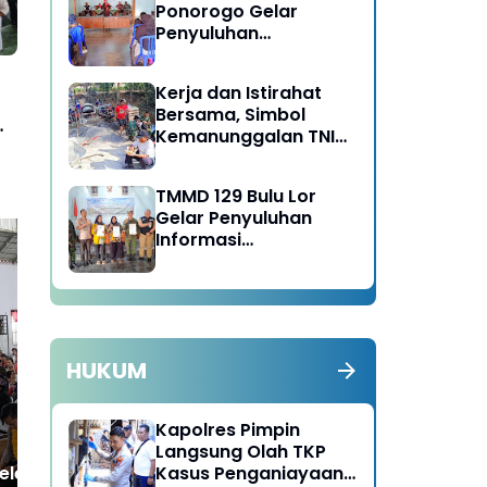
Ponorogo Gelar
Penyuluhan
Lingkungan Hidup
Kerja dan Istirahat
Bersama, Simbol
Kemanunggalan TNI
dan Rakyat di TMMD
129 Bulu Lor Ponorogo
TMMD 129 Bulu Lor
Gelar Penyuluhan
Informasi
Kelembagaan UMKM /
Fasilitas NIB SERGAPP
Polri Lakukan Penebalan
KTT
Pengamanan KTT G20 Di
Pol
Kuta, Seminyak dan
Kas
HUKUM
Legian
Wi
Pe
Kapolres Pimpin
Langsung Olah TKP
leleng Resmi
Kasus Penganiayaan