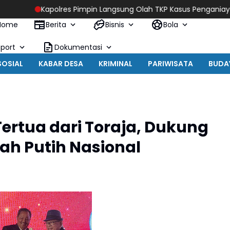
res Pimpin Langsung Olah TKP Kasus Penganiayaan Berujung Men
Home
Berita
Bisnis
Bola
Sport
Dokumentasi
SOSIAL
KABAR DESA
KRIMINAL
PARIWISATA
BUDA
Tertua dari Toraja, Dukung
ah Putih Nasional