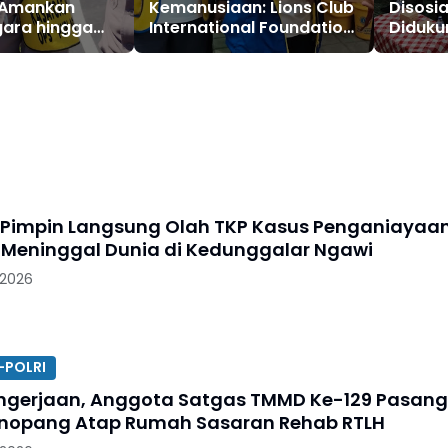
r Amankan
Kemanusiaan: Lions Club
Disosia
gara hingga
International Foundation
Diduku
WF ke-10 di
Dukung Pemulihan Bali
Pemeri
Dari Bencana
Daerah 
Menuju
 Pimpin Langsung Olah TKP Kasus Penganiayaa
 Meninggal Dunia di Kedunggalar Ngawi
 2026
-POLRI
ngerjaan, Anggota Satgas TMMD Ke-129 Pasang
nopang Atap Rumah Sasaran Rehab RTLH