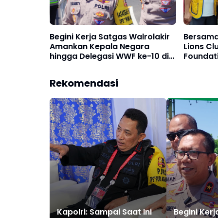
Begini Kerja Satgas Walrolakir
Bersama
Amankan Kepala Negara
Lions Cl
hingga Delegasi WWF ke-10 di
Foundat
Bali
Bali Dar
Rekomendasi
Kapolri: Sampai Saat Ini
Begini Ker