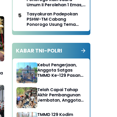
Panen Jagung
Umum II Perolehan 1 Emas,
2 Perak dan 3 Perunggu
Tasyakuran Padepokan
pada Kejurkab IPSI
PSHW-TM Cabang
Ponorogo Tahun 2026
Ponorogo Usung Tema
Bersatu dalam
Persaudaraan, Berkarya
dengan Keikhlasan dan
Mengabdi dengan
KABAR TNI-POLRI
Tanggungjawab
Kebut Pengerjaan,
Anggota Satgas
ea
TMMD Ke-129 Pasang
Gewel Penopang Atap
Rumah Sasaran Rehab
Telah Capai Tahap
RTLH
Akhir Pembangunan
Jembatan, Anggota
Satgas TMMD Ke-129
Fokus Bangun Talud
TMMD 129 Kodim
Jalan