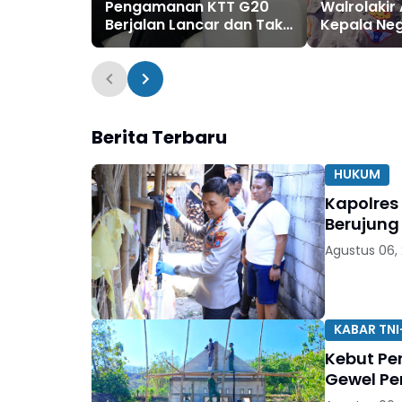
Pengamanan KTT G20
Walrolaki
Berjalan Lancar dan Tak
Kepala Ne
Ada Gangguan
Delegasi W
Bali
Berita Terbaru
HUKUM
Kapolres
Berujung
Agustus 06,
KABAR TNI
Kebut Pe
Gewel Pe