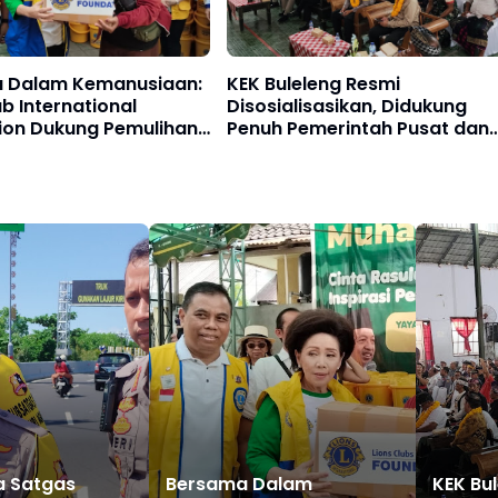
 Dalam Kemanusiaan:
KEK Buleleng Resmi
ub International
Disosialisasikan, Didukung
ion Dukung Pemulihan
Penuh Pemerintah Pusat dan
i Bencana
Daerah - Bali Utara Menuju
Panggung Global
ja Satgas
Bersama Dalam
KEK Bu