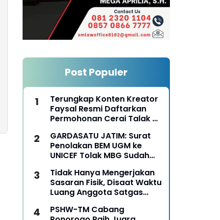
Post Populer
Terungkap Konten Kreator
Faysal Resmi Daftarkan
Permohonan Cerai Talak Di
Pengadilan Agama
GARDASATU JATIM: Surat
Ponorogo
Penolakan BEM UGM ke
UNICEF Tolak MBG Sudah
Keterlaluan
Tidak Hanya Mengerjakan
Sasaran Fisik, Disaat Waktu
Luang Anggota Satgas
TMMD Ke-129 Juga Turun
PSHW-TM Cabang
Tangan Bantu Warga
Ponorogo Raih Juara