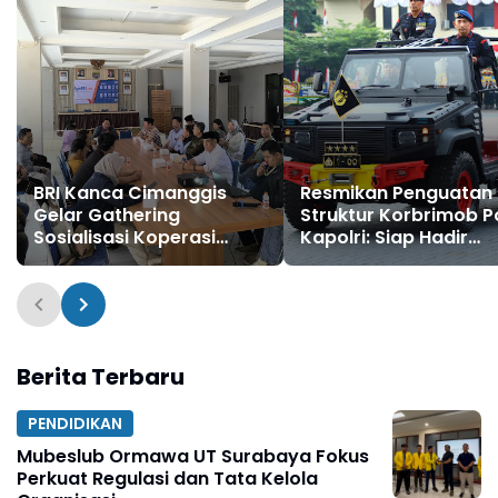
BRI Kanca Cimanggis
Resmikan Penguatan
Gelar Gathering
Struktur Korbrimob Po
Sosialisasi Koperasi
Kapolri: Siap Hadir
Merah Putih Bersama 6
Berikan Pelayanan
Kelurahan se-
Terbaik
Kecamatan Cimanggis
Berita Terbaru
PENDIDIKAN
Mubeslub Ormawa UT Surabaya Fokus
Perkuat Regulasi dan Tata Kelola