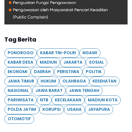
Tag Berita
PONOROGO
KABAR TNI-POLRI
NGAWI
KABAR DESA
MADIUN
JAKARTA
SOSIAL
EKONOMI
DAERAH
PERISTIWA
POLITIK
JAWA TIMUR
HUKUM
OLAHRAGA
KESEHATAN
NASIONAL
JAWA BARAT
JAWA TENGAH
PARIWISATA
NTB
KECELAKAAN
MADIUN KOTA
POLDA JATIM
KORUPSI
USAHA
JAYAPURA
OTOMOTIF