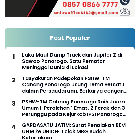
Post Populer
Laka Maut Dump Truck dan Jupiter Z di
Sawoo Ponorogo, Satu Pemotor
Meninggal Dunia di Lokasi
Tasyakuran Padepokan PSHW-TM
Cabang Ponorogo Usung Tema Bersatu
dalam Persaudaraan, Berkarya dengan
Keikhlasan dan Mengabdi dengan
PSHW-TM Cabang Ponorogo Raih Juara
Tanggungjawab
Umum II Perolehan 1 Emas, 2 Perak dan 3
Perunggu pada Kejurkab IPSI Ponorogo
Tahun 2026
GARDASATU JATIM: Surat Penolakan BEM
UGM ke UNICEF Tolak MBG Sudah
Keterlaluan