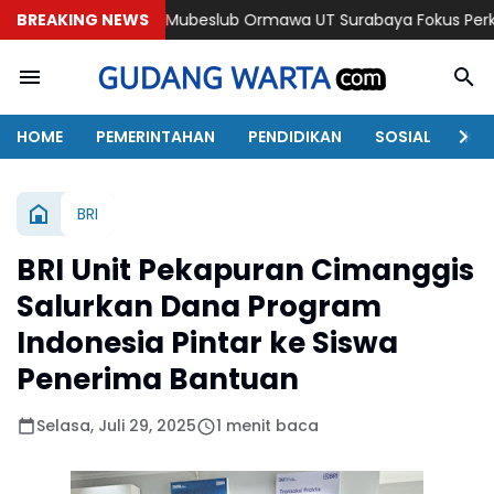
BREAKING NEWS
Mubeslub Ormawa UT Surabaya Fokus Perkuat Regulasi dan 
HOME
PEMERINTAHAN
PENDIDIKAN
SOSIAL
KAB
BRI
BRI Unit Pekapuran Cimanggis
Salurkan Dana Program
Indonesia Pintar ke Siswa
Penerima Bantuan
Selasa, Juli 29, 2025
1 menit baca