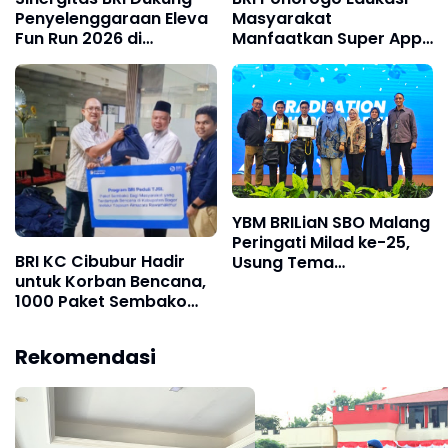
Penyelenggaraan Eleva
Masyarakat
Fun Run 2026 di
Manfaatkan Super Apps
Kabupaten Madiun
BRImo untuk Transaksi
Aman dan Praktis
YBM BRILiaN SBO Malang
Peringati Milad ke-25,
BRI KC Cibubur Hadir
Usung Tema
untuk Korban Bencana,
Sustainable Impact
1000 Paket Sembako
Sebagai Simbol
Disalurkan di Bogor
Komitmen
Keberlanjutan Gerakan
Rekomendasi
Kebaikan Bagi
Masyarakat