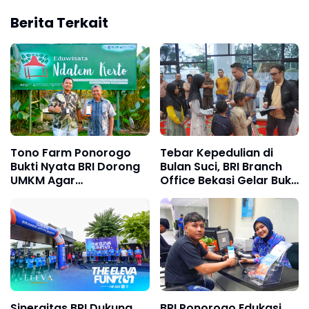
Berita Terkait
Tono Farm Ponorogo
Tebar Kepedulian di
Bukti Nyata BRI Dorong
Bulan Suci, BRI Branch
UMKM Agar
Office Bekasi Gelar Buka
Berkembang Lebih Baik
Puasa dan Santunan
dan Berdaya Saing
Sinergitas BRI Dukung
BRI Ponorogo Edukasi