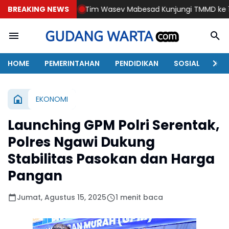
BREAKING NEWS
Tim Wasev Mabesad Kunjungi TMMD ke 129 Bulu Lor Pon
HOME
PEMERINTAHAN
PENDIDIKAN
SOSIAL
KAB
EKONOMI
Launching GPM Polri Serentak,
Polres Ngawi Dukung
Stabilitas Pasokan dan Harga
Pangan
Jumat, Agustus 15, 2025
1 menit baca