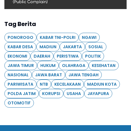
Tag Berita
PONOROGO
KABAR TNI-POLRI
NGAWI
KABAR DESA
MADIUN
JAKARTA
SOSIAL
EKONOMI
DAERAH
PERISTIWA
POLITIK
JAWA TIMUR
HUKUM
OLAHRAGA
KESEHATAN
NASIONAL
JAWA BARAT
JAWA TENGAH
PARIWISATA
NTB
KECELAKAAN
MADIUN KOTA
POLDA JATIM
KORUPSI
USAHA
JAYAPURA
OTOMOTIF