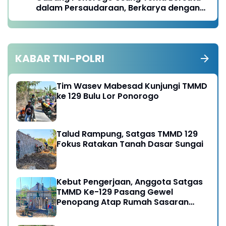
dalam Persaudaraan, Berkarya dengan
Keikhlasan dan Mengabdi dengan
Tanggungjawab
KABAR TNI-POLRI
Tim Wasev Mabesad Kunjungi TMMD
ke 129 Bulu Lor Ponorogo
Talud Rampung, Satgas TMMD 129
Fokus Ratakan Tanah Dasar Sungai
Kebut Pengerjaan, Anggota Satgas
TMMD Ke-129 Pasang Gewel
Penopang Atap Rumah Sasaran
Rehab RTLH