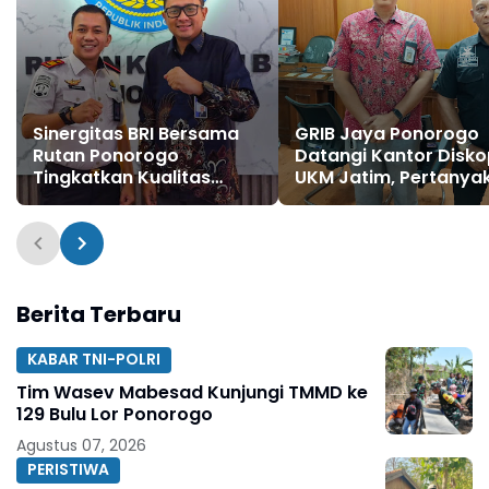
Sinergitas BRI Bersama
GRIB Jaya Ponorogo
Rutan Ponorogo
Datangi Kantor Disk
Tingkatkan Kualitas
UKM Jatim, Pertanya
Pelayanan dan
Ketegasan Penanga
Pengembangan
Koperasi Ilegal di
Kapasitas SDM Melalui
Ponorogo
Digitalisasi
Berita Terbaru
KABAR TNI-POLRI
Tim Wasev Mabesad Kunjungi TMMD ke
129 Bulu Lor Ponorogo
Agustus 07, 2026
PERISTIWA