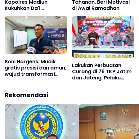
Kapolres Madiun
Tahanan, Beri Motivasi
Kukuhkan Da'i
di Awal Ramadhan
Kamtibmas Periode
2026–2029
Boni Hargens: Mudik
Lakukan Perbuatan
gratis presisi dan aman,
Curang di 76 TKP Jatim
wujud transformasi
dan Jateng, Pelaku
Polri dari kekuasaan
diamankan Polres
menuju pelayanan
Ngawi
Rekomendasi