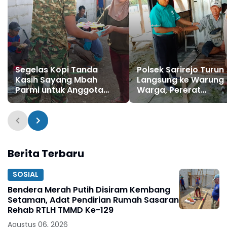
Segelas Kopi Tanda
Polsek Sarirejo Turun
Kasih Sayang Mbah
Langsung ke Warung
Parmi untuk Anggota
Warga, Pererat
Satgas TMMD Ke-129
Silaturahmi Jaga
Bulu Lor
Harkamtibmas
Berita Terbaru
SOSIAL
Bendera Merah Putih Disiram Kembang
Setaman, Adat Pendirian Rumah Sasaran
Rehab RTLH TMMD Ke-129
Agustus 06, 2026