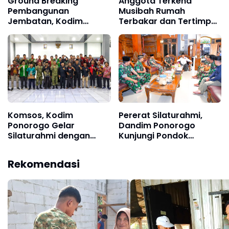
Ground Breaking
Anggota Terkena
Pembangunan
Musibah Rumah
Jembatan, Kodim
Terbakar dan Tertimpa
Ponorogo Siap
Pohon, Dandim
Sukseskan Program
Ponorogo Cepat
Prioritas Pemerintah
Tanggap Berikan
Bantuan
Komsos, Kodim
Pererat Silaturahmi,
Ponorogo Gelar
Dandim Ponorogo
Silaturahmi dengan
Kunjungi Pondok
Elemen Masyarakat
Pesantren Al-Iman
Rekomendasi