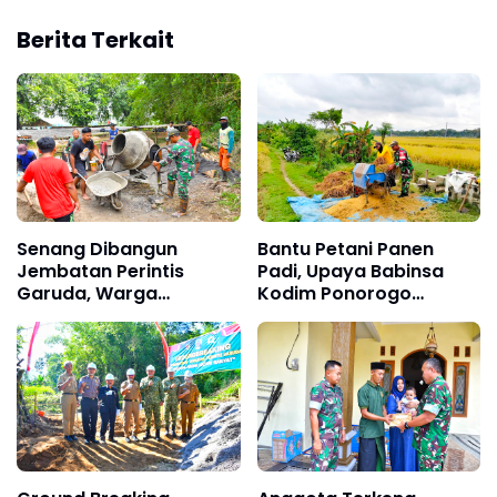
Berita Terkait
Senang Dibangun
Bantu Petani Panen
Jembatan Perintis
Padi, Upaya Babinsa
Garuda, Warga
Kodim Ponorogo
Antusias Bergotong
Sukseskan Perkuatan
Royong Bersama TNI
Hanpangan