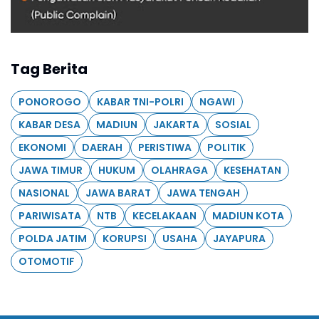
Tag Berita
PONOROGO
KABAR TNI-POLRI
NGAWI
KABAR DESA
MADIUN
JAKARTA
SOSIAL
EKONOMI
DAERAH
PERISTIWA
POLITIK
JAWA TIMUR
HUKUM
OLAHRAGA
KESEHATAN
NASIONAL
JAWA BARAT
JAWA TENGAH
PARIWISATA
NTB
KECELAKAAN
MADIUN KOTA
POLDA JATIM
KORUPSI
USAHA
JAYAPURA
OTOMOTIF