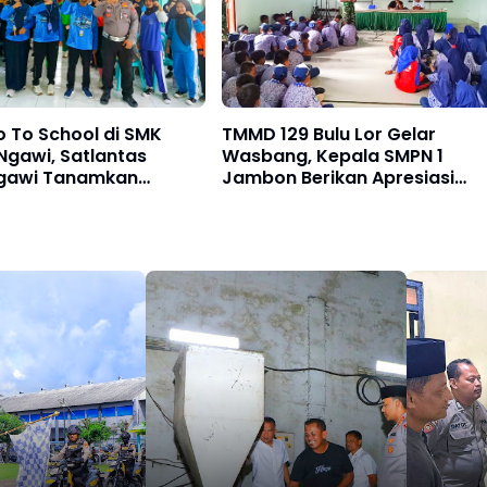
o To School di SMK
TMMD 129 Bulu Lor Gelar
Ngawi, Satlantas
Wasbang, Kepala SMPN 1
Ngawi Tanamkan
Jambon Berikan Apresiasi
ertib Berlalu Lintas
Kepada Kodim 0802/Ponoro