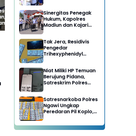
Berujung Meninggal
Dunia di Kedunggalar
es Ngawi Cek
Sinergitas Penegak
Ngawi
, Beri Motivasi di
Hukum, Kapolres
Ramadhan
Madiun dan Kajari
Musnahkan Barang
Bukti Perkara Pidana
Tak Jera, Residivis
Umum
Pengedar
Trihexyphenidyl
Kembali Dibekuk
Satresnarkoba Polres
Niat Miliki HP Temuan
Ngawi
Berujung Pidana,
Satreskrim Polres
u
Ngawi Amankan
Pelaku
Satresnarkoba Polres
Ngawi Ungkap
Peredaran Pil Koplo,
Dua Pelaku
Diamankan