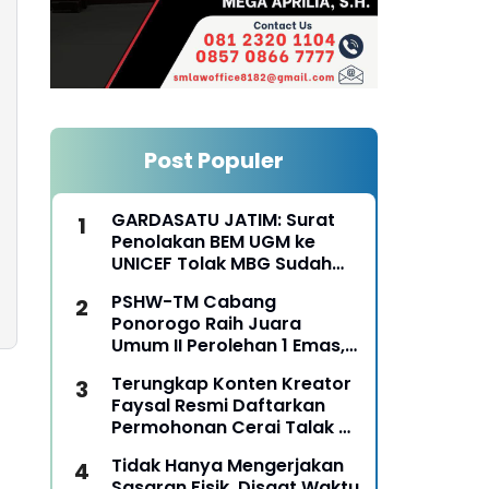
Post Populer
GARDASATU JATIM: Surat
Penolakan BEM UGM ke
UNICEF Tolak MBG Sudah
Keterlaluan
PSHW-TM Cabang
Ponorogo Raih Juara
Umum II Perolehan 1 Emas,
2 Perak dan 3 Perunggu
Terungkap Konten Kreator
pada Kejurkab IPSI
Faysal Resmi Daftarkan
Ponorogo Tahun 2026
Permohonan Cerai Talak Di
Pengadilan Agama
Tidak Hanya Mengerjakan
Ponorogo
Sasaran Fisik, Disaat Waktu