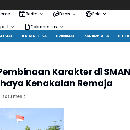
Home
Berita
Bisnis
Bola
Sport
Dokumentasi
SOSIAL
KABAR DESA
KRIMINAL
PARIWISATA
BUDA
 Pembinaan Karakter di SMA
Bahaya Kenakalan Remaja
i satu menit