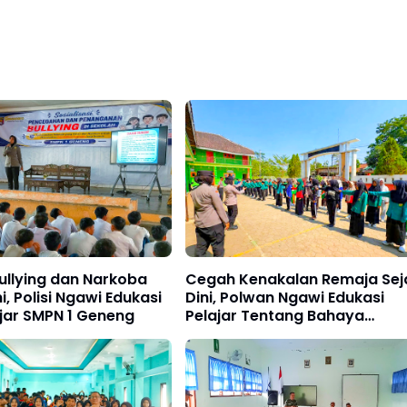
ullying dan Narkoba
Cegah Kenakalan Remaja Sej
i, Polisi Ngawi Edukasi
Dini, Polwan Ngawi Edukasi
jar SMPN 1 Geneng
Pelajar Tentang Bahaya
Narkoba dan Keselamatan
Berkendara