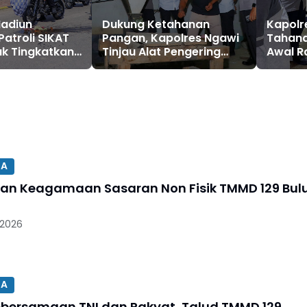
Madiun
Dukung Ketahanan
Kapolr
Patroli SIKAT
Pangan, Kapolres Ngawi
Tahanan
tuk Tingkatkan
Tinjau Alat Pengering
Awal 
Wilayah
Padi di Padas
SA
an Keagamaan Sasaran Non Fisik TMMD 129 Bul
 2026
SA
ebersamaan TNI dan Rakyat, Talud TMMD 129