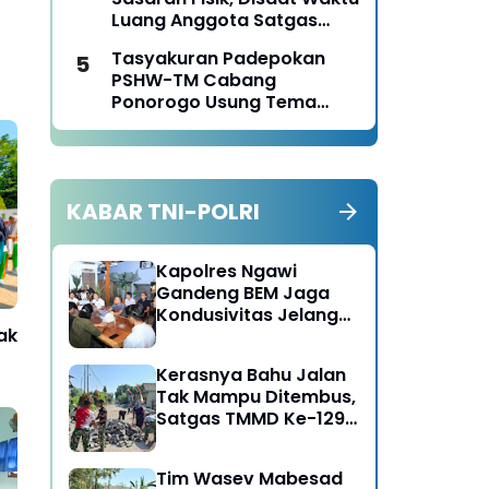
Luang Anggota Satgas
TMMD Ke-129 Juga Turun
Tasyakuran Padepokan
Tangan Bantu Warga
PSHW-TM Cabang
Panen Jagung
Ponorogo Usung Tema
Bersatu dalam
Persaudaraan, Berkarya
dengan Keikhlasan dan
Mengabdi dengan
KABAR TNI-POLRI
Tanggungjawab
Kapolres Ngawi
Gandeng BEM Jaga
Kondusivitas Jelang
ak
HUT RI
Kerasnya Bahu Jalan
Tak Mampu Ditembus,
Satgas TMMD Ke-129
Kerahkan Mesin-Mesin
Bor Berukuran Besar
Tim Wasev Mabesad