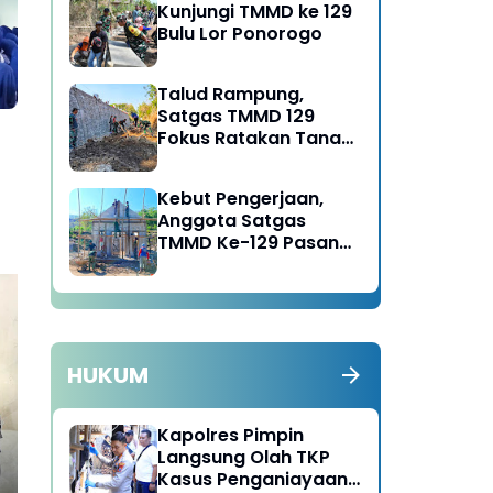
Kunjungi TMMD ke 129
Bulu Lor Ponorogo
Talud Rampung,
Satgas TMMD 129
Fokus Ratakan Tanah
Dasar Sungai
Kebut Pengerjaan,
go
Anggota Satgas
TMMD Ke-129 Pasang
Gewel Penopang Atap
Rumah Sasaran Rehab
RTLH
HUKUM
Operasi Keselamatan
Sa
Semeru Polres Ponorogo
Nga
Beri Hadiah Helm dan
SM
Kapolres Pimpin
Cokelat Pengendara
Langsung Olah TKP
Tertib
Kasus Penganiayaan