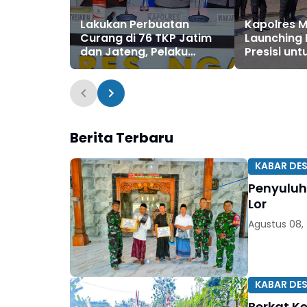
Lakukan Perbuatan
Kapolres 
Curang di 76 TKP Jatim
Launching 
dan Jateng, Pelaku
Presisi un
diamankan Polres Ngawi
Keamanan 
Berita Terbaru
KABAR DE
Penyuluh
Lor
Agustus 08,
KABAR DE
Berkat K