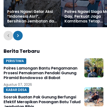
Polres Ngawi Gelar Aksi
Polres Ngawi Siaga 
“Indonesia Asri”,
Day, Perkuat Jaga
Bersihkan Jembatan dan
Kamtibmas Tetap
Sungai Cegah Banjir
Kondusif
Berita Terbaru
PERISTIWA
Polres Lamongan Bantu Pengamanan
Prosesi Pemakaman Pendaki Gunung
Piramid Bondowoso di Babat
Agustus 07, 2026
KABAR DESA
Sosrok Buatan Pak Gunung Berfungsi
Efektif Merapikan Pasangan Batu Talud
Jembatan Bibis