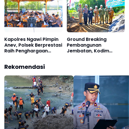
Kapolres Ngawi Pimpin
Ground Breaking
Anev, Polsek Berprestasi
Pembangunan
Raih Penghargaan
Jembatan, Kodim
Kinerja Terbaik
Ponorogo Siap
Sukseskan Program
Rekomendasi
Prioritas Pemerintah