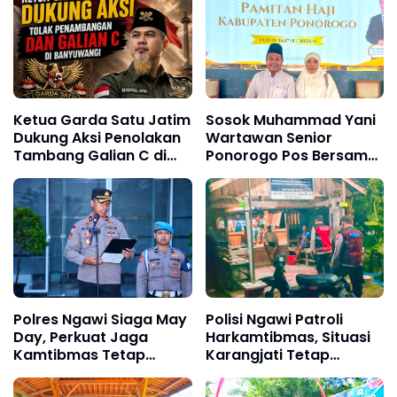
Ketua Garda Satu Jatim
Sosok Muhammad Yani
Dukung Aksi Penolakan
Wartawan Senior
Tambang Galian C di
Ponorogo Pos Bersama
Banyuwangi
Istri Akan Berangkat
Haji, Menggapai Asa
Selama 14 Tahun
Polres Ngawi Siaga May
Polisi Ngawi Patroli
Day, Perkuat Jaga
Harkamtibmas, Situasi
Kamtibmas Tetap
Karangjati Tetap
Kondusif
Kondusif