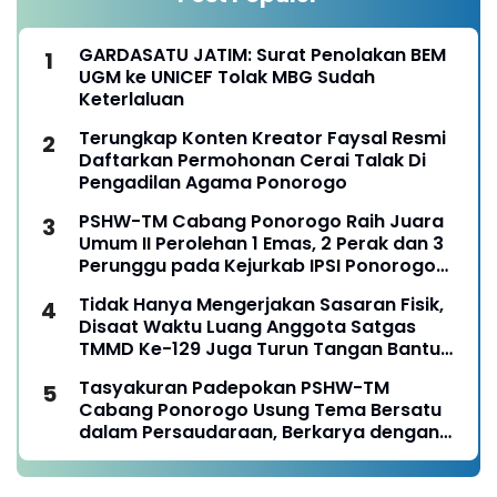
GARDASATU JATIM: Surat Penolakan BEM
UGM ke UNICEF Tolak MBG Sudah
Keterlaluan
Terungkap Konten Kreator Faysal Resmi
Daftarkan Permohonan Cerai Talak Di
Pengadilan Agama Ponorogo
PSHW-TM Cabang Ponorogo Raih Juara
Umum II Perolehan 1 Emas, 2 Perak dan 3
Perunggu pada Kejurkab IPSI Ponorogo
Tahun 2026
Tidak Hanya Mengerjakan Sasaran Fisik,
Disaat Waktu Luang Anggota Satgas
TMMD Ke-129 Juga Turun Tangan Bantu
Warga Panen Jagung
Tasyakuran Padepokan PSHW-TM
Cabang Ponorogo Usung Tema Bersatu
dalam Persaudaraan, Berkarya dengan
Keikhlasan dan Mengabdi dengan
Tanggungjawab