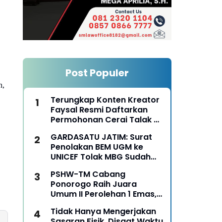
Post Populer
n,
Terungkap Konten Kreator
Faysal Resmi Daftarkan
Permohonan Cerai Talak Di
Pengadilan Agama
GARDASATU JATIM: Surat
Ponorogo
Penolakan BEM UGM ke
UNICEF Tolak MBG Sudah
Keterlaluan
PSHW-TM Cabang
Ponorogo Raih Juara
Umum II Perolehan 1 Emas,
2 Perak dan 3 Perunggu
Tidak Hanya Mengerjakan
pada Kejurkab IPSI
Sasaran Fisik, Disaat Waktu