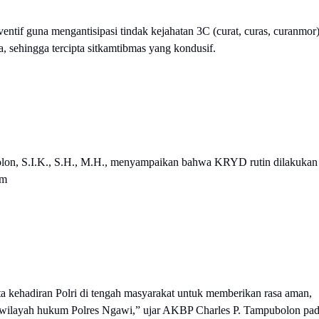
ntif guna mengantisipasi tindak kejahatan 3C (curat, curas, curanmor)
, sehingga tercipta sitkamtibmas yang kondusif.
on, S.I.K., S.H., M.H., menyampaikan bahwa KRYD rutin dilakukan
im
 kehadiran Polri di tengah masyarakat untuk memberikan rasa aman,
 wilayah hukum Polres Ngawi,” ujar AKBP Charles P. Tampubolon pa