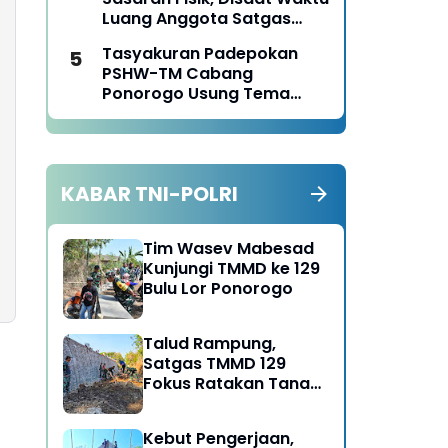
Ponorogo Tahun 2026
Luang Anggota Satgas
TMMD Ke-129 Juga Turun
Tasyakuran Padepokan
Tangan Bantu Warga
PSHW-TM Cabang
Panen Jagung
Ponorogo Usung Tema
Bersatu dalam
Persaudaraan, Berkarya
dengan Keikhlasan dan
Mengabdi dengan
KABAR TNI-POLRI
Tanggungjawab
Tim Wasev Mabesad
Kunjungi TMMD ke 129
Bulu Lor Ponorogo
Talud Rampung,
Satgas TMMD 129
Fokus Ratakan Tanah
Dasar Sungai
Kebut Pengerjaan,