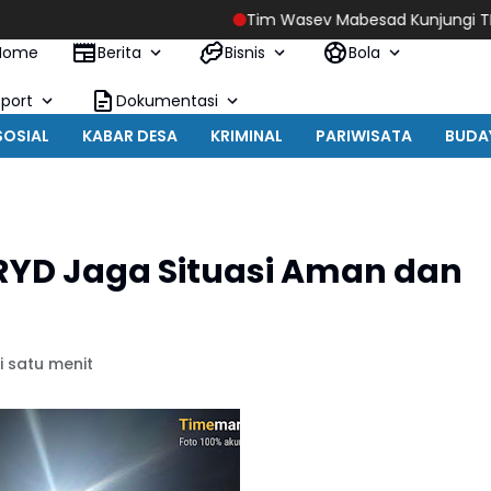
Tim Wasev Mabesad Kunjungi TMMD ke 129 Bulu
Home
Berita
Bisnis
Bola
Sport
Dokumentasi
SOSIAL
KABAR DESA
KRIMINAL
PARIWISATA
BUDA
KRYD Jaga Situasi Aman dan
 satu menit