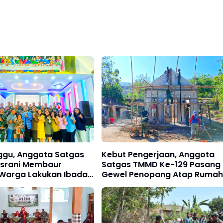
nggu, Anggota Satgas
Kebut Pengerjaan, Anggota
srani Membaur
Satgas TMMD Ke-129 Pasang
Warga Lakukan Ibadah
Gewel Penopang Atap Rumah
a
Sasaran Rehab RTLH