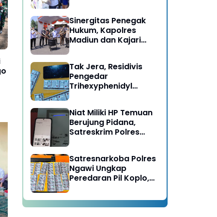
Berujung Meninggal
Dunia di Kedunggalar
Sinergitas Penegak
Ngawi
Hukum, Kapolres
Madiun dan Kajari
Musnahkan Barang
Bukti Perkara Pidana
i
Tak Jera, Residivis
Umum
go
Pengedar
Trihexyphenidyl
Kembali Dibekuk
Satresnarkoba Polres
Niat Miliki HP Temuan
Ngawi
Berujung Pidana,
Satreskrim Polres
Ngawi Amankan
Pelaku
Satresnarkoba Polres
Polres Ngawi Sigap Bantu
Po
Ngawi Ungkap
Pemudik Alami Kendala
Pe
Peredaran Pil Koplo,
Kendaraan di Exit Tol
Um
Dua Pelaku
Ngawi
Ko
Diamankan