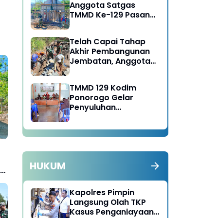
Anggota Satgas
TMMD Ke-129 Pasang
Gewel Penopang Atap
Rumah Sasaran Rehab
Telah Capai Tahap
RTLH
Akhir Pembangunan
Jembatan, Anggota
Satgas TMMD Ke-129
Fokus Bangun Talud
TMMD 129 Kodim
Jalan
Ponorogo Gelar
Penyuluhan
Lingkungan Hidup
HUKUM
Kapolres Pimpin
Langsung Olah TKP
Kasus Penganiayaan