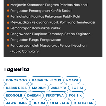
Tag Berita
PONOROGO
KABAR TNI-POLRI
NGAWI
KABAR DESA
MADIUN
JAKARTA
SOSIAL
EKONOMI
DAERAH
PERISTIWA
POLITIK
JAWA TIMUR
HUKUM
OLAHRAGA
KESEHATAN