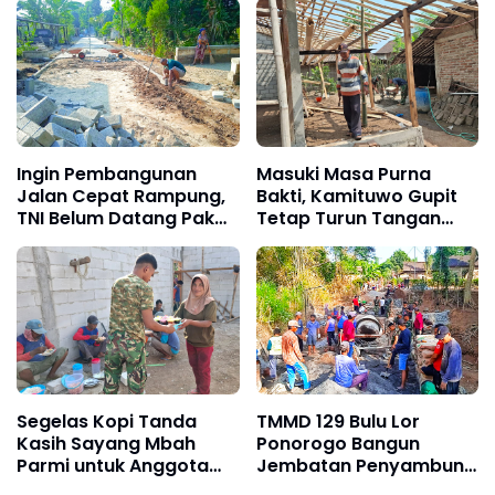
Harkamtibmas
Mas Bhabin Sidomukti
Dampingi Karang
Taruna Arsiba
Matangkan Persiapan
HUT RI Ke-81
Ingin Pembangunan
Masuki Masa Purna
Jalan Cepat Rampung,
Bakti, Kamituwo Gupit
TNI Belum Datang Pak
Tetap Turun Tangan
Parni Sudah Kerja
Bantu Satgas TMMD
Duluan
Rehab Rumah
Warganya
Segelas Kopi Tanda
TMMD 129 Bulu Lor
Kasih Sayang Mbah
Ponorogo Bangun
Parmi untuk Anggota
Jembatan Penyambung
Satgas TMMD Ke-129
Dua Dukuh