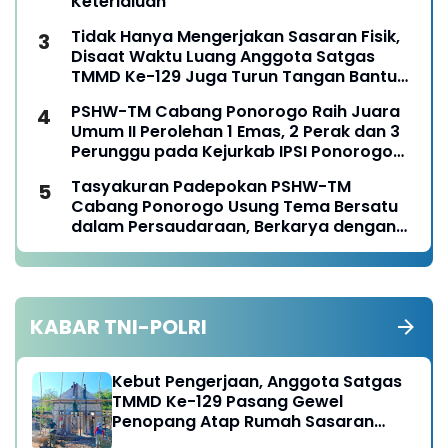
Keterlaluan
Tidak Hanya Mengerjakan Sasaran Fisik,
Disaat Waktu Luang Anggota Satgas
TMMD Ke-129 Juga Turun Tangan Bantu
Warga Panen Jagung
PSHW-TM Cabang Ponorogo Raih Juara
Umum II Perolehan 1 Emas, 2 Perak dan 3
Perunggu pada Kejurkab IPSI Ponorogo
Tahun 2026
Tasyakuran Padepokan PSHW-TM
Cabang Ponorogo Usung Tema Bersatu
dalam Persaudaraan, Berkarya dengan
Keikhlasan dan Mengabdi dengan
Tanggungjawab
KABAR TNI-POLRI
Kebut Pengerjaan, Anggota Satgas
TMMD Ke-129 Pasang Gewel
Penopang Atap Rumah Sasaran
Rehab RTLH