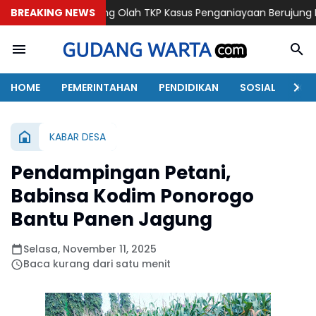
ngsung Olah TKP Kasus Penganiayaan Berujung Meninggal Dunia 
BREAKING NEWS
HOME
PEMERINTAHAN
PENDIDIKAN
SOSIAL
KAB
KABAR DESA
Pendampingan Petani,
Babinsa Kodim Ponorogo
Bantu Panen Jagung
Selasa, November 11, 2025
Baca kurang dari satu menit