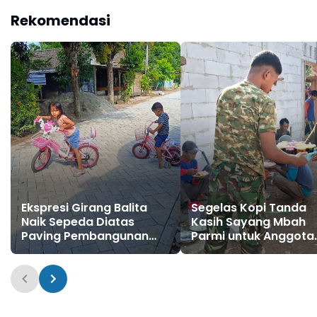
Bulu Lor
Rekomendasi
Ekspresi Girang Balita
Segelas Kopi Tanda
Naik Sepeda Diatas
Kasih Sayang Mbah
Paving Pembangunan
Parmi untuk Anggota
TMMD 129 Bulu Lor
Satgas TMMD Ke-129
Bulu Lor