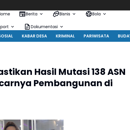
Keb
Home
Berita
Bisnis
Bola
Sport
Dokumentasi
SOSIAL
KABAR DESA
KRIMINAL
PARIWISATA
BUDA
Pastikan Hasil Mutasi 138 ASN
ncarnya Pembangunan di