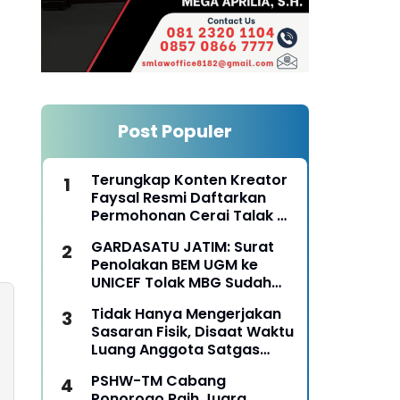
Post Populer
Terungkap Konten Kreator
Faysal Resmi Daftarkan
Permohonan Cerai Talak Di
Pengadilan Agama
GARDASATU JATIM: Surat
Ponorogo
Penolakan BEM UGM ke
UNICEF Tolak MBG Sudah
Keterlaluan
Tidak Hanya Mengerjakan
Sasaran Fisik, Disaat Waktu
Luang Anggota Satgas
TMMD Ke-129 Juga Turun
PSHW-TM Cabang
Tangan Bantu Warga
Ponorogo Raih Juara