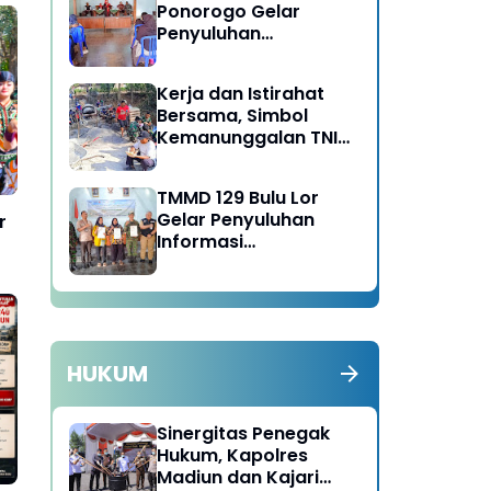
Ponorogo Gelar
Penyuluhan
Lingkungan Hidup
Kerja dan Istirahat
Bersama, Simbol
Kemanunggalan TNI
dan Rakyat di TMMD
129 Bulu Lor Ponorogo
TMMD 129 Bulu Lor
Gelar Penyuluhan
r
Informasi
Kelembagaan UMKM /
Fasilitas NIB SERGAPP
HUKUM
Sinergitas Penegak
Hukum, Kapolres
Madiun dan Kajari