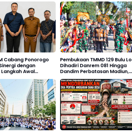
M Cabang Ponorogo
Pembukaan TMMD 129 Bulu Lo
Sinergi dengan
Dihadiri Danrem 081 Hingga
 Langkah Awal
Dandim Perbatasan Madiun,
un Kolaborasi untuk
Magetan, Trenggalek dan
dan Kemajuan Kota
Pacitan