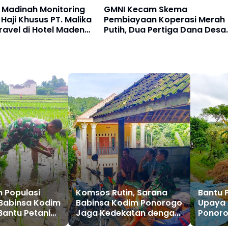
 Madinah Monitoring
GMNI Kecam Skema
aji Khusus PT. Malika
Pembiayaan Koperasi Merah
ravel di Hotel Maden
Putih, Dua Pertiga Dana Desa
H
Dikorbankan
 Populasi
Komsos Rutin, Sarana
Bantu 
Babinsa Kodim
Babinsa Kodim Ponorogo
Upaya 
antu Petani
Jaga Kedekatan dengan
Ponoro
 Bibit Padi
Warga
Perkua