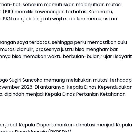
rhati-hati sebelum memutuskan melanjutkan mutasi
 (Plt) memiliki kewenangan terbatas. Karena itu,
n BKN menjadi langkah wajib sebelum memutuskan.
enangan saya terbatas, sehingga perlu memastikan dulu
mutasi dianulir, prosesnya justru bisa menghambat
nya bisa memakan waktu berbulan-bulan,” ujar Lisdyarit
rogo Sugiri Sancoko memang melakukan mutasi terhadap
ovember 2025. Di antaranya, Kepala Dinas Kependuduka
sno, dipindah menjadi Kepala Dinas Pertanian Ketahanan
njabat Kepala Dispertahankan, dimutasi menjadi Kepala
mber Daya Manusia (BKPSDM).