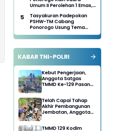
Panen Jagung
Umum II Perolehan 1 Emas,
2 Perak dan 3 Perunggu
Tasyakuran Padepokan
pada Kejurkab IPSI
PSHW-TM Cabang
Ponorogo Tahun 2026
Ponorogo Usung Tema
Bersatu dalam
Persaudaraan, Berkarya
dengan Keikhlasan dan
Mengabdi dengan
KABAR TNI-POLRI
Tanggungjawab
Kebut Pengerjaan,
Anggota Satgas
TMMD Ke-129 Pasang
Gewel Penopang Atap
Rumah Sasaran Rehab
Telah Capai Tahap
RTLH
Akhir Pembangunan
Jembatan, Anggota
Satgas TMMD Ke-129
Fokus Bangun Talud
TMMD 129 Kodim
Jalan