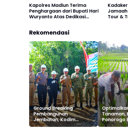
Kadaker
Kapolres Madiun Terima
Jamaah H
Penghargaan dari Bupati Hari
Tour & T
Wuryanto Atas Dedikasi
MADINA
Menjaga Kondusifitas
Kabupaten Madiun
Rekomendasi
Ground Breaking
Optimalkan
Pembangunan
Tanaman, 
Jembatan, Kodim
Ponorogo B
Ponorogo Siap
Penyulaman