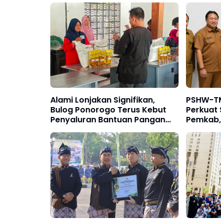
Alami Lonjakan Signifikan,
PSHW-T
Bulog Ponorogo Terus Kebut
Perkuat 
Penyaluran Bantuan Pangan
Pemkab,
Kepada 139 Ribu KPM Tahun
Membang
2026
Pemuda 
Reog