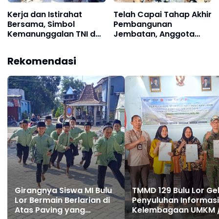
Kerja dan Istirahat
Telah Capai Tahap Akhir
Bersama, Simbol
Pembangunan
Kemanunggalan TNI dan
Jembatan, Anggota
Rakyat di TMMD 129 Bulu
Satgas TMMD Ke-129
Lor Ponorogo
Fokus Bangun Talud
Rekomendasi
Jalan
Girangnya Siswa MI Bulu
TMMD 129 Bulu Lor Ge
Lor Bermain Berlarian di
Penyuluhan Informasi
Atas Paving yang
Kelembagaan UMKM 