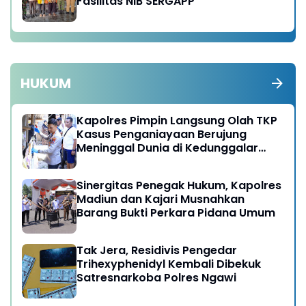
Fasilitas NIB SERGAPP
HUKUM
Kapolres Pimpin Langsung Olah TKP
Kasus Penganiayaan Berujung
Meninggal Dunia di Kedunggalar
Ngawi
Sinergitas Penegak Hukum, Kapolres
Madiun dan Kajari Musnahkan
Barang Bukti Perkara Pidana Umum
Tak Jera, Residivis Pengedar
Trihexyphenidyl Kembali Dibekuk
Satresnarkoba Polres Ngawi