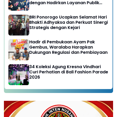
dengan Hadirkan Layanan Publik
yang Semakin Prima
BRI Ponorogo Ucapkan Selamat Hari
Bhakti Adhyaksa dan Perkuat Sinergi
Strategis dengan Kejari
Hadir di Pembukaan Ayam Pak
Gembus, Waralaba Harapkan
Dukungan Regulasi dan Pembiayaan
34 Koleksi Agung Kresna Vindhari
CurI Perhatian di Bali Fashion Parade
2026