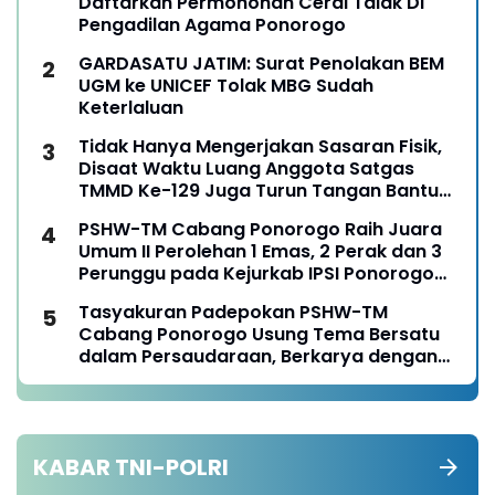
Daftarkan Permohonan Cerai Talak Di
Pengadilan Agama Ponorogo
GARDASATU JATIM: Surat Penolakan BEM
UGM ke UNICEF Tolak MBG Sudah
Keterlaluan
Tidak Hanya Mengerjakan Sasaran Fisik,
Disaat Waktu Luang Anggota Satgas
TMMD Ke-129 Juga Turun Tangan Bantu
Warga Panen Jagung
PSHW-TM Cabang Ponorogo Raih Juara
Umum II Perolehan 1 Emas, 2 Perak dan 3
Perunggu pada Kejurkab IPSI Ponorogo
Tahun 2026
Tasyakuran Padepokan PSHW-TM
Cabang Ponorogo Usung Tema Bersatu
dalam Persaudaraan, Berkarya dengan
Keikhlasan dan Mengabdi dengan
Tanggungjawab
KABAR TNI-POLRI