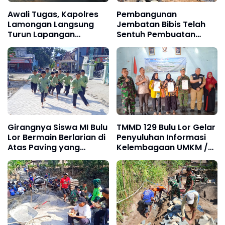
Awali Tugas, Kapolres
Pembangunan
Lamongan Langsung
Jembatan Bibis Telah
Turun Lapangan
Sentuh Pembuatan
Maksimalkan Pelayanan
Loning Kanan Kiri
Pagi kepada
Masyarakat
Girangnya Siswa MI Bulu
TMMD 129 Bulu Lor Gelar
Lor Bermain Berlarian di
Penyuluhan Informasi
Atas Paving yang
Kelembagaan UMKM /
Sementara Dibangun
Fasilitas NIB SERGAPP
TMMD 129