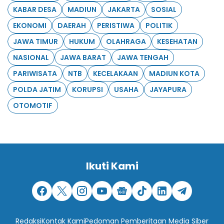
KABAR DESA
MADIUN
JAKARTA
SOSIAL
EKONOMI
DAERAH
PERISTIWA
POLITIK
JAWA TIMUR
HUKUM
OLAHRAGA
KESEHATAN
NASIONAL
JAWA BARAT
JAWA TENGAH
PARIWISATA
NTB
KECELAKAAN
MADIUN KOTA
POLDA JATIM
KORUPSI
USAHA
JAYAPURA
OTOMOTIF
Ikuti Kami
Redaksi
Kontak Kami
Pedoman Pemberitaan Media Siber