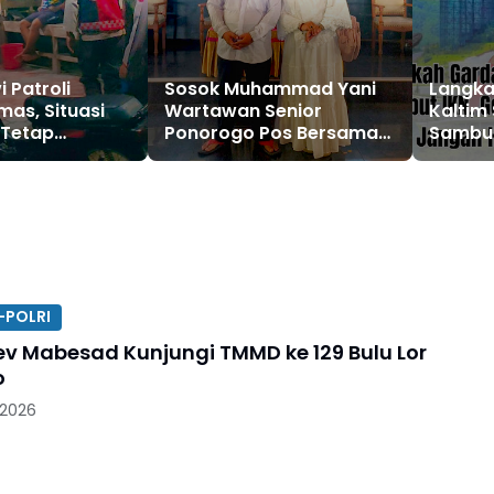
i Patroli
Sosok Muhammad Yani
Langka
as, Situasi
Wartawan Senior
Kaltim
 Tetap
Ponorogo Pos Bersama
Sambut
Istri Akan Berangkat Haji,
Milenia
Menggapai Asa Selama
Jangan
14 Tahun
Penon
-POLRI
v Mabesad Kunjungi TMMD ke 129 Bulu Lor
o
 2026