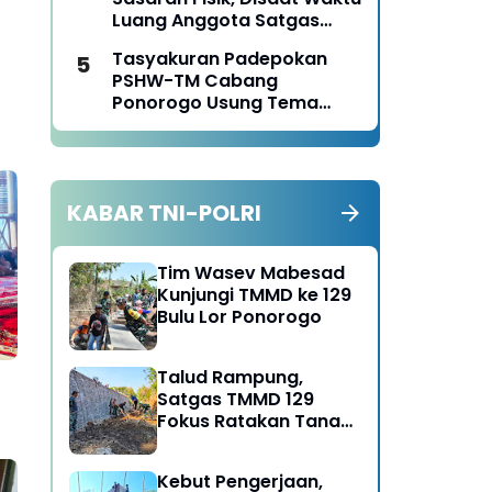
Ponorogo Tahun 2026
Luang Anggota Satgas
TMMD Ke-129 Juga Turun
Tasyakuran Padepokan
Tangan Bantu Warga
PSHW-TM Cabang
Panen Jagung
Ponorogo Usung Tema
Bersatu dalam
Persaudaraan, Berkarya
dengan Keikhlasan dan
Mengabdi dengan
KABAR TNI-POLRI
Tanggungjawab
Tim Wasev Mabesad
Kunjungi TMMD ke 129
Bulu Lor Ponorogo
Talud Rampung,
Satgas TMMD 129
Fokus Ratakan Tanah
Dasar Sungai
Kebut Pengerjaan,