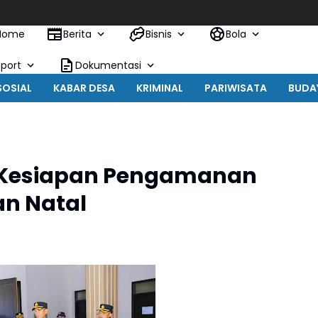
Home
Berita
Bisnis
Bola
Sport
Dokumentasi
SOSIAL
KABAR DESA
KRIMINAL
PARIWISATA
BUDA
 Kesiapan Pengamanan
an Natal