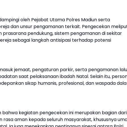
ampingi oleh Pejabat Utama Polres Madiun serta
reja dan unsur pengamanan terkait. Pengecekan meliput
 prasarana pendukung, sistem pengamanan di sekitar
 gereja sebagai langkah antisipasi terhadap potensi
-masuk jemaat, pengaturan parkir, serta pengamanan lal
epadatan saat pelaksanaan ibadah Natal. Selain itu, perso
depankan sikap humanis, profesional, dan waspada dal
bahwa kegiatan pengecekan ini merupakan bagian dari
 rasa aman kepada seluruh masyarakat, khususnya um
al. Ia juga menekankan pentingnya sinergi antara Polri,