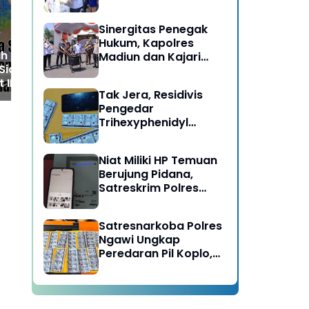
Sungai Cegah Banjir
Kin
Berujung Meninggal
Dunia di Kedunggalar
Sinergitas Penegak
Ngawi
Hukum, Kapolres
h Garda Satu
Madiun dan Kajari
 Siapkan SDM
Musnahkan Barang
 IKN, Generasi
Bukti Perkara Pidana
Tak Jera, Residivis
l dan Gen Z
Umum
Pengedar
 Hanya Jadi
Trihexyphenidyl
ton
Kembali Dibekuk
Satresnarkoba Polres
Niat Miliki HP Temuan
Ngawi
Berujung Pidana,
Satreskrim Polres
Ngawi Amankan
Pelaku
Satresnarkoba Polres
Ngawi Ungkap
Peredaran Pil Koplo,
Dua Pelaku
Diamankan