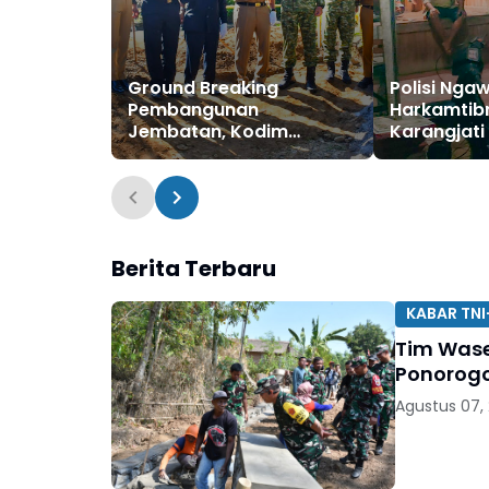
Ground Breaking
Polisi Ngaw
Pembangunan
Harkamtibm
Jembatan, Kodim
Karangjati
Ponorogo Siap
Kondusif
Sukseskan Program
Prioritas Pemerintah
Berita Terbaru
KABAR TNI
Tim Wase
Ponorog
Agustus 07,