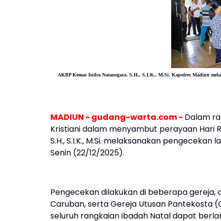
AKBP Kemas Indra Natanegara, S.H., S.I.K., M.Si.
Kapolres Madiun
mela
MADIUN - gudang-warta.com -
Dalam r
Kristiani dalam menyambut perayaan Hari R
S.H., S.I.K., M.Si. melaksanakan pengecekan
Senin (22/12/2025).
Pengecekan dilakukan di beberapa gereja, d
Caruban, serta Gereja Utusan Pantekosta (
seluruh rangkaian ibadah Natal dapat berl