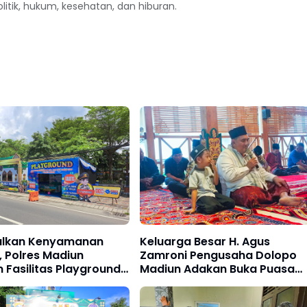
politik, hukum, kesehatan, dan hiburan.
lkan Kenyamanan
Keluarga Besar H. Agus
 Polres Madiun
Zamroni Pengusaha Dolopo
 Fasilitas Playground
Madiun Adakan Buka Puasa
engkel Gratis
Bersama dan Bagikan Parsel
Lebaran Kepada Karyawan