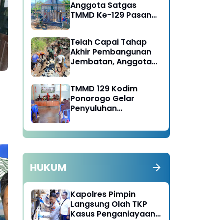
Anggota Satgas
TMMD Ke-129 Pasang
Gewel Penopang Atap
Rumah Sasaran Rehab
Telah Capai Tahap
RTLH
Akhir Pembangunan
Jembatan, Anggota
Satgas TMMD Ke-129
Fokus Bangun Talud
TMMD 129 Kodim
Jalan
Ponorogo Gelar
Penyuluhan
Lingkungan Hidup
HUKUM
Polres Ngawi Gelar Aksi
Kap
Kapolres Pimpin
“Indonesia Asri”,
Ane
Langsung Olah TKP
Bersihkan Jembatan dan
Ra
Kasus Penganiayaan