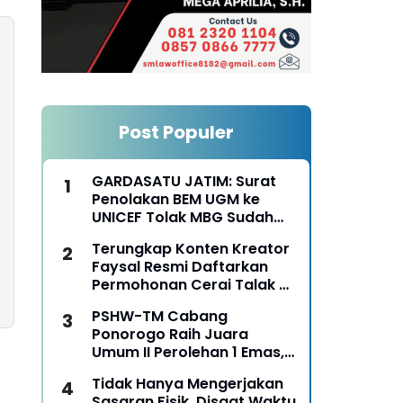
Post Populer
GARDASATU JATIM: Surat
Penolakan BEM UGM ke
UNICEF Tolak MBG Sudah
Keterlaluan
Terungkap Konten Kreator
Faysal Resmi Daftarkan
Permohonan Cerai Talak Di
Pengadilan Agama
PSHW-TM Cabang
Ponorogo
Ponorogo Raih Juara
Umum II Perolehan 1 Emas,
2 Perak dan 3 Perunggu
Tidak Hanya Mengerjakan
pada Kejurkab IPSI
Sasaran Fisik, Disaat Waktu