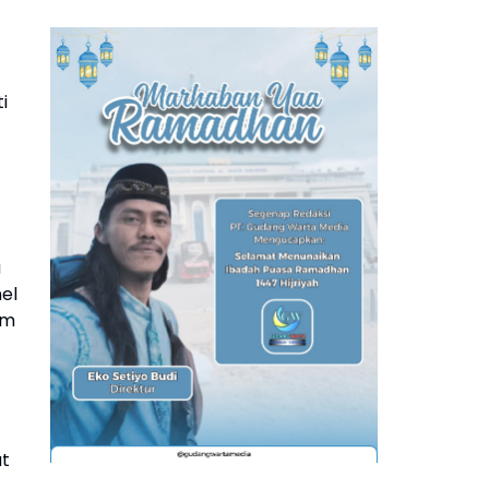
i
u
nel
am
at