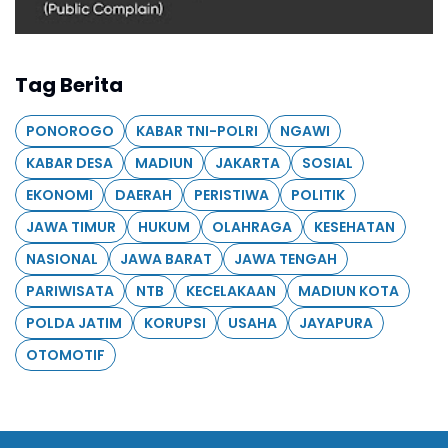
Tag Berita
PONOROGO
KABAR TNI-POLRI
NGAWI
KABAR DESA
MADIUN
JAKARTA
SOSIAL
EKONOMI
DAERAH
PERISTIWA
POLITIK
JAWA TIMUR
HUKUM
OLAHRAGA
KESEHATAN
NASIONAL
JAWA BARAT
JAWA TENGAH
PARIWISATA
NTB
KECELAKAAN
MADIUN KOTA
POLDA JATIM
KORUPSI
USAHA
JAYAPURA
OTOMOTIF