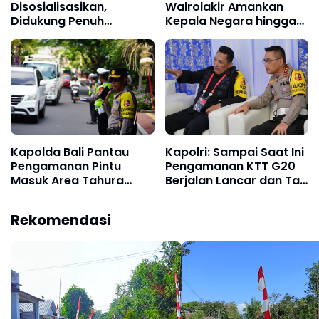
Disosialisasikan,
Walrolakir Amankan
Didukung Penuh
Kepala Negara hingga
Pemerintah Pusat dan
Delegasi WWF ke-10 di
Daerah - Bali Utara
Bali
Menuju Panggung
Global
Kapolda Bali Pantau
Kapolri: Sampai Saat Ini
Pengamanan Pintu
Pengamanan KTT G20
Masuk Area Tahura
Berjalan Lancar dan Tak
Mangrove
Ada Gangguan
Rekomendasi