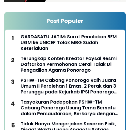
Post Populer
GARDASATU JATIM: Surat Penolakan BEM
UGM ke UNICEF Tolak MBG Sudah
Keterlaluan
Terungkap Konten Kreator Faysal Resmi
Daftarkan Permohonan Cerai Talak Di
Pengadilan Agama Ponorogo
PSHW-TM Cabang Ponorogo Raih Juara
Umum II Perolehan 1 Emas, 2 Perak dan 3
Perunggu pada Kejurkab IPSI Ponorogo
Tahun 2026
Tasyakuran Padepokan PSHW-TM
Cabang Ponorogo Usung Tema Bersatu
dalam Persaudaraan, Berkarya dengan
Keikhlasan dan Mengabdi dengan
Tidak Hanya Mengerjakan Sasaran Fisik,
Tanggungjawab
Disaat Waktu Luang Anggota Satgas