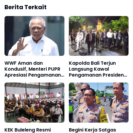
Berita Terkait
WWF Aman dan
Kapolda Bali Terjun
Kondusif, Menteri PUPR
Langsung Kawal
Apresiasi Pengamanan
Pengamanan Presiden
TNI-Polri
Prancis yang Jalan Kaki
2 Kilometer
KEK Buleleng Resmi
Begini Kerja Satgas