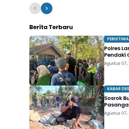
Berita Terbaru
PERISTIWA
Polres 
Pendaki 
Agustus 07,
KABAR DE
Sosrok B
Pasangan
Agustus 07,