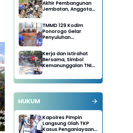
Akhir Pembangunan
Jembatan, Anggota
Satgas TMMD Ke-129
Fokus Bangun Talud
TMMD 129 Kodim
Jalan
Ponorogo Gelar
Penyuluhan
Lingkungan Hidup
Kerja dan Istirahat
Bersama, Simbol
Kemanunggalan TNI
Polres Ngawi Berhasil
Kis
dan Rakyat di TMMD
Ungkap 177 Kasus dalam
Mot
129 Bulu Lor Ponorogo
Ops Pekat Semeru 2026
ole
Pol
HUKUM
 Ngawi Laksanakan
Kapolres Pimpin
anan Pengajian
Langsung Olah TKP
SHW, Situasi
Kasus Penganiayaan
if