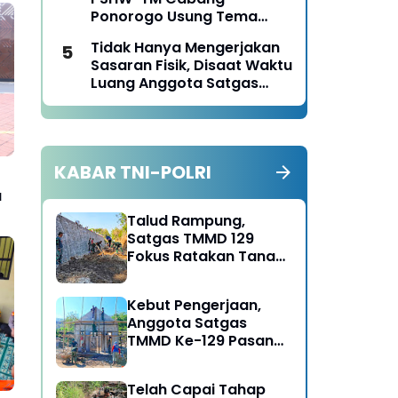
Ponorogo Tahun 2026
Ponorogo Usung Tema
Bersatu dalam
Tidak Hanya Mengerjakan
Persaudaraan, Berkarya
Sasaran Fisik, Disaat Waktu
dengan Keikhlasan dan
Luang Anggota Satgas
Mengabdi dengan
TMMD Ke-129 Juga Turun
Tanggungjawab
Tangan Bantu Warga
Panen Jagung
KABAR TNI-POLRI
a
Talud Rampung,
Satgas TMMD 129
Fokus Ratakan Tanah
Dasar Sungai
Kebut Pengerjaan,
Anggota Satgas
TMMD Ke-129 Pasang
Gewel Penopang Atap
Rumah Sasaran Rehab
Telah Capai Tahap
RTLH