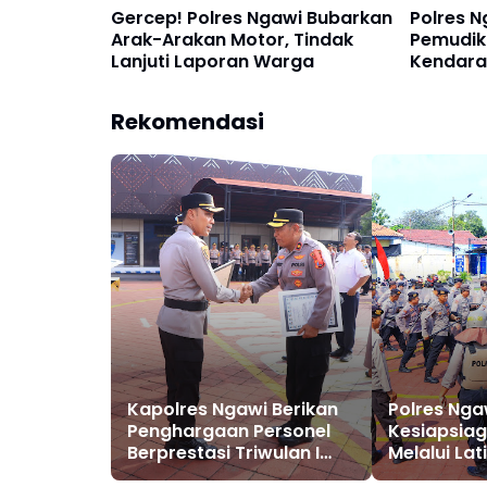
Gercep! Polres Ngawi Bubarkan
Polres N
Arak-Arakan Motor, Tindak
Pemudik
Lanjuti Laporan Warga
Kendaraa
Rekomendasi
Kapolres Ngawi Berikan
Polres Nga
Penghargaan Personel
Kesiapsiag
Berprestasi Triwulan I
Melalui La
Tahun 2026