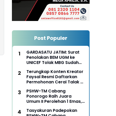
Post Populer
GARDASATU JATIM: Surat
Penolakan BEM UGM ke
UNICEF Tolak MBG Sudah
Keterlaluan
Terungkap Konten Kreator
Faysal Resmi Daftarkan
Permohonan Cerai Talak Di
Pengadilan Agama
PSHW-TM Cabang
Ponorogo
Ponorogo Raih Juara
Umum II Perolehan 1 Emas,
2 Perak dan 3 Perunggu
Tasyakuran Padepokan
pada Kejurkab IPSI
PSHW-TM Cabang