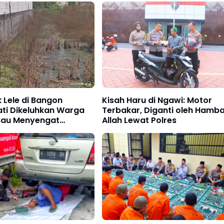
 Lele di Bangon
Kisah Haru di Ngawi: Motor
ati Dikeluhkan Warga
Terbakar, Diganti oleh Hamb
 Bau Menyengat
Allah Lewat Polres
gan Air Limbah Kolam