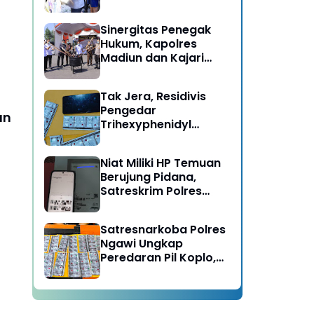
Berujung Meninggal
Dunia di Kedunggalar
Sinergitas Penegak
Ngawi
Hukum, Kapolres
Madiun dan Kajari
Musnahkan Barang
Bukti Perkara Pidana
Tak Jera, Residivis
Umum
Pengedar
an
Trihexyphenidyl
Kembali Dibekuk
Satresnarkoba Polres
Niat Miliki HP Temuan
Ngawi
Berujung Pidana,
Satreskrim Polres
Ngawi Amankan
Pelaku
Satresnarkoba Polres
Ngawi Ungkap
Peredaran Pil Koplo,
Dua Pelaku
Diamankan