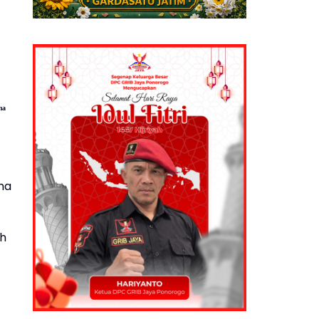
ma
ma
ah