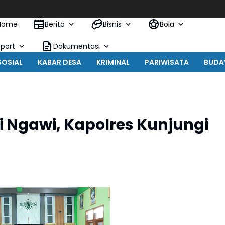
Pol
Home
Berita
Bisnis
Bola
Sport
Dokumentasi
SOSIAL
KABAR DESA
KRIMINAL
PARIWISATA
BUDA
 Ngawi, Kapolres Kunjungi