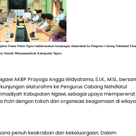
ejabat Utama Polres Ngawi melaksanakan kunjungan silaturahmi ke Pengurus Cabang Nahdlatul Ula
rus Daerah Muhammadiyah Kabupaten Ngawi.
Ngawi AKBP Prayoga Angga Widyatama, S.I.K., M.Si., bersa
kunjungan silaturahmi ke Pengurus Cabang Nahdlatul
madiyah Kabupaten Ngawi, sebagai upaya mempererat
a Polri dengan tokoh dan organisasi keagamaan di wilay
asana penuh keakraban dan kekeluargaan. Dalam