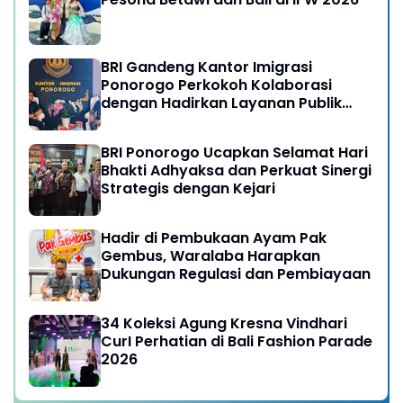
BRI Gandeng Kantor Imigrasi
Ponorogo Perkokoh Kolaborasi
dengan Hadirkan Layanan Publik
yang Semakin Prima
BRI Ponorogo Ucapkan Selamat Hari
Bhakti Adhyaksa dan Perkuat Sinergi
Strategis dengan Kejari
Hadir di Pembukaan Ayam Pak
Gembus, Waralaba Harapkan
Dukungan Regulasi dan Pembiayaan
34 Koleksi Agung Kresna Vindhari
CurI Perhatian di Bali Fashion Parade
2026