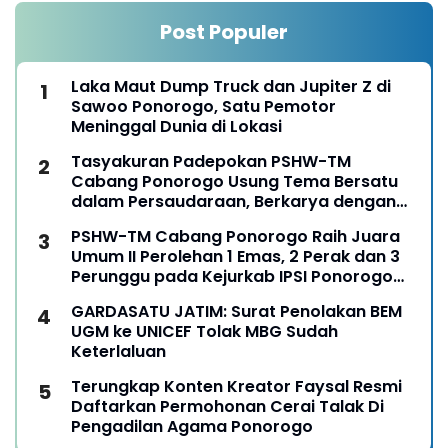
Post Populer
Laka Maut Dump Truck dan Jupiter Z di
Sawoo Ponorogo, Satu Pemotor
Meninggal Dunia di Lokasi
Tasyakuran Padepokan PSHW-TM
Cabang Ponorogo Usung Tema Bersatu
dalam Persaudaraan, Berkarya dengan
Keikhlasan dan Mengabdi dengan
PSHW-TM Cabang Ponorogo Raih Juara
Tanggungjawab
Umum II Perolehan 1 Emas, 2 Perak dan 3
Perunggu pada Kejurkab IPSI Ponorogo
Tahun 2026
GARDASATU JATIM: Surat Penolakan BEM
UGM ke UNICEF Tolak MBG Sudah
Keterlaluan
Terungkap Konten Kreator Faysal Resmi
Daftarkan Permohonan Cerai Talak Di
Pengadilan Agama Ponorogo