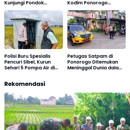
Kunjungi Pondok
Kodim Ponorogo
Pesantren Al-Iman
Sukseskan Perkuatan
Hanpangan
Polisi Buru Spesialis
Petugas Satpam di
Pencuri Sibel, Kurun
Ponorogo Ditemukan
Sehari 5 Pompa Air di
Meninggal Dunia dalam
Ponorogo Digondol
Pos, Diduga Kena
Maling
Serangan Jantung
Rekomendasi