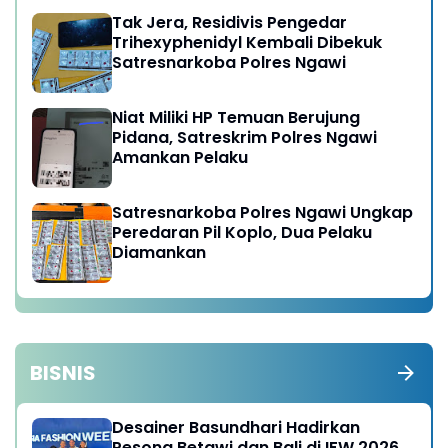
Tak Jera, Residivis Pengedar
Trihexyphenidyl Kembali Dibekuk
Satresnarkoba Polres Ngawi
Niat Miliki HP Temuan Berujung
Pidana, Satreskrim Polres Ngawi
Amankan Pelaku
Satresnarkoba Polres Ngawi Ungkap
Peredaran Pil Koplo, Dua Pelaku
Diamankan
BISNIS
Desainer Basundhari Hadirkan
Pesona Betawi dan Bali di IFW 2026