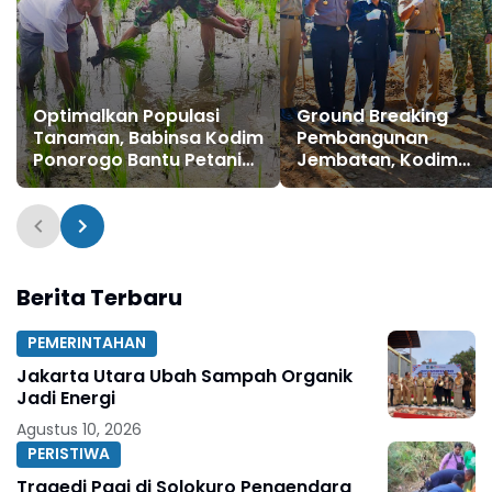
Optimalkan Populasi
Ground Breaking
Tanaman, Babinsa Kodim
Pembangunan
Ponorogo Bantu Petani
Jembatan, Kodim
Penyulaman Bibit Padi
Ponorogo Siap
Sukseskan Program
Prioritas Pemerintah
Berita Terbaru
PEMERINTAHAN
Jakarta Utara Ubah Sampah Organik
Jadi Energi
Agustus 10, 2026
PERISTIWA
Tragedi Pagi di Solokuro Pengendara