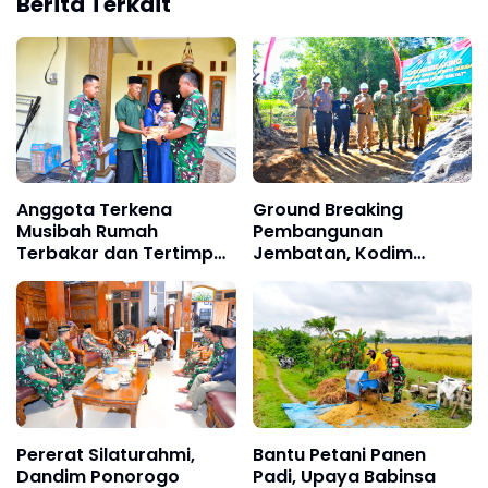
Berita Terkait
Anggota Terkena
Ground Breaking
Musibah Rumah
Pembangunan
Terbakar dan Tertimpa
Jembatan, Kodim
Pohon, Dandim
Ponorogo Siap
Ponorogo Cepat
Sukseskan Program
Tanggap Berikan
Prioritas Pemerintah
Bantuan
Pererat Silaturahmi,
Bantu Petani Panen
Dandim Ponorogo
Padi, Upaya Babinsa