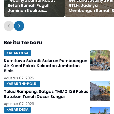
Tebalnya Lantai Rabat
Rencana Awalnya Re
Beton Rumah Puguh,
RTLH, Jadinya
Jaminan Kualitas
Membangun Rumah B
Pembangunan Sasaran
Fisik TMMD ke-129 Kodim
0802/Ponorogo
Berita Terbaru
KABAR DESA
Kamituwo Sukadi: Saluran Pembuangan
Air Kunci Pokok Kekuatan Jembatan
Bibis
Agustus 07, 2026
KABAR TNI-POLRI
Talud Rampung, Satgas TMMD 129 Fokus
Ratakan Tanah Dasar Sungai
Agustus 07, 2026
KABAR DESA