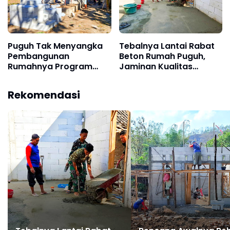
Puguh Tak Menyangka
Tebalnya Lantai Rabat
Pembangunan
Beton Rumah Puguh,
Rumahnya Program
Jaminan Kualitas
TMMD ke-129 Kodim
Pembangunan Sasaran
0802/Ponorogo
Fisik TMMD ke-129
Rekomendasi
Secepat Ini
Kodim 0802/Ponorogo