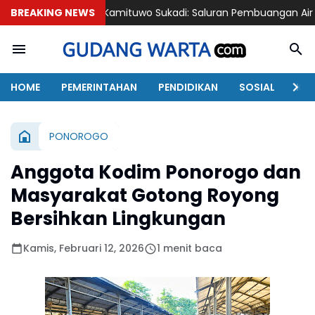
BREAKING NEWS
Kamituwo Sukadi: Saluran Pembuangan Air Kunci Pokok Keku
HOME
PEMERINTAHAN
PENDIDIKAN
SOSIAL
KAB
PONOROGO
Anggota Kodim Ponorogo dan
Masyarakat Gotong Royong
Bersihkan Lingkungan
Kamis, Februari 12, 2026
1 menit baca