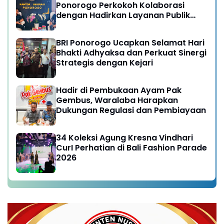
Ponorogo Perkokoh Kolaborasi
dengan Hadirkan Layanan Publik
yang Semakin Prima
BRI Ponorogo Ucapkan Selamat Hari
Bhakti Adhyaksa dan Perkuat Sinergi
Strategis dengan Kejari
Hadir di Pembukaan Ayam Pak
Gembus, Waralaba Harapkan
Dukungan Regulasi dan Pembiayaan
34 Koleksi Agung Kresna Vindhari
CurI Perhatian di Bali Fashion Parade
2026