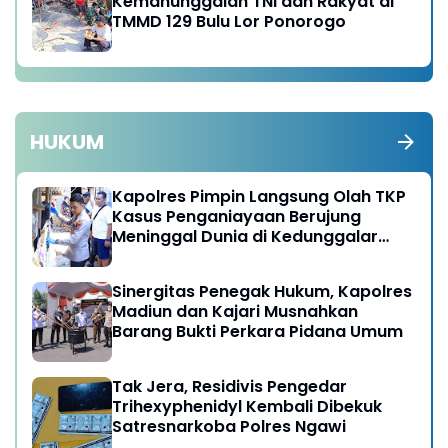
Kemanunggalan TNI dan Rakyat di
TMMD 129 Bulu Lor Ponorogo
HUKUM
Kapolres Pimpin Langsung Olah TKP
Kasus Penganiayaan Berujung
Meninggal Dunia di Kedunggalar
Ngawi
Sinergitas Penegak Hukum, Kapolres
Madiun dan Kajari Musnahkan
Barang Bukti Perkara Pidana Umum
Tak Jera, Residivis Pengedar
Trihexyphenidyl Kembali Dibekuk
Satresnarkoba Polres Ngawi