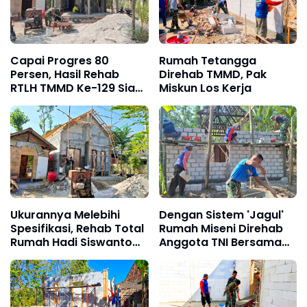
Capai Progres 80
Rumah Tetangga
Persen, Hasil Rehab
Direhab TMMD, Pak
RTLH TMMD Ke-129 Siap
Miskun Los Kerja
Dihuni Kembali
Ukurannya Melebihi
Dengan Sistem 'Jagul'
Spesifikasi, Rehab Total
Rumah Miseni Direhab
Rumah Hadi Siswanto
Anggota TNI Bersama
Dikebut Pengerjaannya
Warga