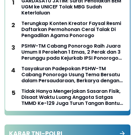
GARDASATU JATIM: Surat Penolakan BEM
UGM ke UNICEF Tolak MBG Sudah
Keterlaluan
Terungkap Konten Kreator Faysal Resmi
Daftarkan Permohonan Cerai Talak Di
Pengadilan Agama Ponorogo
PSHW-TM Cabang Ponorogo Raih Juara
Umum II Perolehan 1 Emas, 2 Perak dan 3
Perunggu pada Kejurkab IPSI Ponorogo
Tahun 2026
Tasyakuran Padepokan PSHW-TM
Cabang Ponorogo Usung Tema Bersatu
dalam Persaudaraan, Berkarya dengan
Keikhlasan dan Mengabdi dengan
Tidak Hanya Mengerjakan Sasaran Fisik,
Tanggungjawab
Disaat Waktu Luang Anggota Satgas
TMMD Ke-129 Juga Turun Tangan Bantu
Warga Panen Jagung
KABAR TNI-POLRI