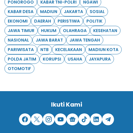
PONOROGO
KABAR TNI-POLRI
NGAWI
KABAR DESA
MADIUN
JAKARTA
SOSIAL
EKONOMI
DAERAH
PERISTIWA
POLITIK
JAWA TIMUR
HUKUM
OLAHRAGA
KESEHATAN
NASIONAL
JAWA BARAT
JAWA TENGAH
PARIWISATA
NTB
KECELAKAAN
MADIUN KOTA
POLDA JATIM
KORUPSI
USAHA
JAYAPURA
OTOMOTIF
Ikuti Kami