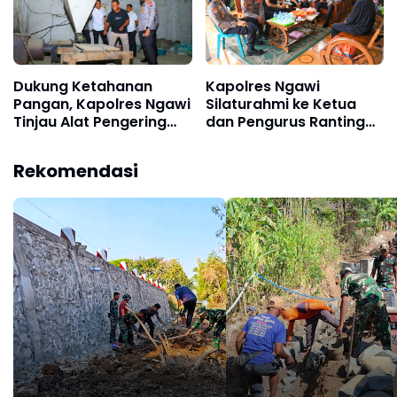
Dukung Ketahanan
Kapolres Ngawi
Pangan, Kapolres Ngawi
Silaturahmi ke Ketua
Tinjau Alat Pengering
dan Pengurus Ranting
Padi di Padas
PSHT, Jaga Kondusifitas
Kamtibmas
Rekomendasi