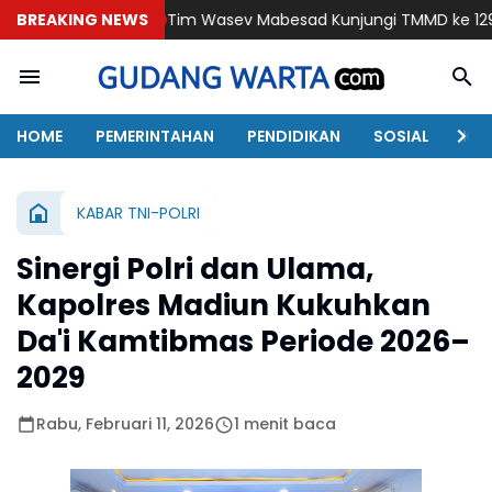
BREAKING NEWS
Tim Wasev Mabesad Kunjungi TMMD ke 129 Bulu Lor Pono
HOME
PEMERINTAHAN
PENDIDIKAN
SOSIAL
KAB
KABAR TNI-POLRI
Sinergi Polri dan Ulama,
Kapolres Madiun Kukuhkan
Da'i Kamtibmas Periode 2026–
2029
Rabu, Februari 11, 2026
1 menit baca