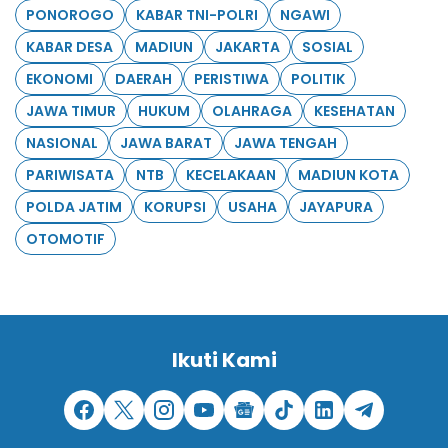
PONOROGO
KABAR TNI-POLRI
NGAWI
KABAR DESA
MADIUN
JAKARTA
SOSIAL
EKONOMI
DAERAH
PERISTIWA
POLITIK
JAWA TIMUR
HUKUM
OLAHRAGA
KESEHATAN
NASIONAL
JAWA BARAT
JAWA TENGAH
PARIWISATA
NTB
KECELAKAAN
MADIUN KOTA
POLDA JATIM
KORUPSI
USAHA
JAYAPURA
OTOMOTIF
Ikuti Kami