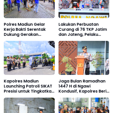
Polres Madiun Gelar
Lakukan Perbuatan
Kerja Bakti Serentak
Curang di 76 TKP Jatim
Dukung Gerakan
dan Jateng, Pelaku
Indonesia Asri di Wisata
diamankan Polres
Wahana Grape
Ngawi
Kapolres Madiun
Jaga Bulan Ramadhan
Launching Patroli SIKAT
1447 H di Ngawi
Presisi untuk Tingkatkan
Kondusif, Kapolres Beri
Keamanan Wilayah
Imbauan Kamtibmas