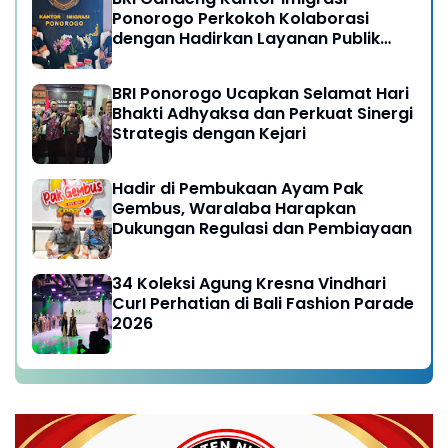
Ponorogo Perkokoh Kolaborasi
dengan Hadirkan Layanan Publik
yang Semakin Prima
BRI Ponorogo Ucapkan Selamat Hari
Bhakti Adhyaksa dan Perkuat Sinergi
Strategis dengan Kejari
Hadir di Pembukaan Ayam Pak
Gembus, Waralaba Harapkan
Dukungan Regulasi dan Pembiayaan
34 Koleksi Agung Kresna Vindhari
CurI Perhatian di Bali Fashion Parade
2026