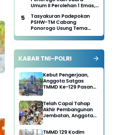
Panen Jagung
Umum II Perolehan 1 Emas,
2 Perak dan 3 Perunggu
Tasyakuran Padepokan
pada Kejurkab IPSI
PSHW-TM Cabang
Ponorogo Tahun 2026
Ponorogo Usung Tema
Bersatu dalam
Persaudaraan, Berkarya
dengan Keikhlasan dan
Mengabdi dengan
KABAR TNI-POLRI
Tanggungjawab
Kebut Pengerjaan,
Anggota Satgas
TMMD Ke-129 Pasang
Gewel Penopang Atap
or
Rumah Sasaran Rehab
Telah Capai Tahap
RTLH
Akhir Pembangunan
Jembatan, Anggota
Satgas TMMD Ke-129
Fokus Bangun Talud
TMMD 129 Kodim
Jalan