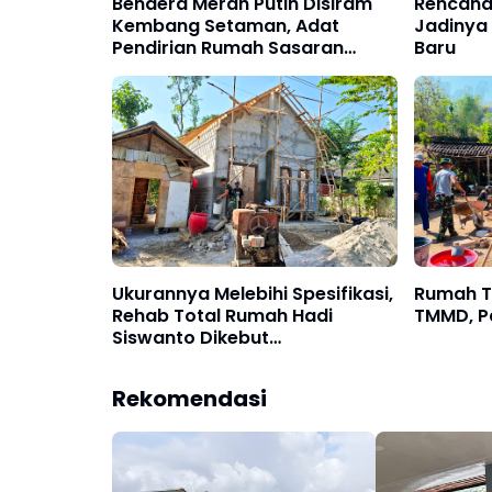
Bendera Merah Putih Disiram
Rencana
Kembang Setaman, Adat
Jadiny
Pendirian Rumah Sasaran
Baru
Rehab RTLH TMMD Ke-129
Ukurannya Melebihi Spesifikasi,
Rumah T
Rehab Total Rumah Hadi
TMMD, Pa
Siswanto Dikebut
Pengerjaannya
Rekomendasi