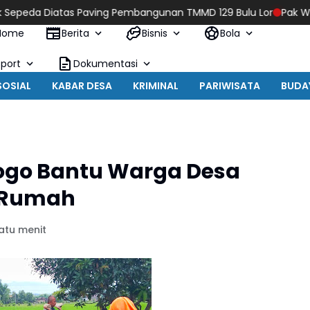
 Paving Pembangunan TMMD 129 Bulu Lor
Pak Wakhid Senang, Pa
Home
Berita
Bisnis
Bola
Sport
Dokumentasi
SOSIAL
KABAR DESA
KRIMINAL
PARIWISATA
BUDA
ogo Bantu Warga Desa
 Rumah
atu menit