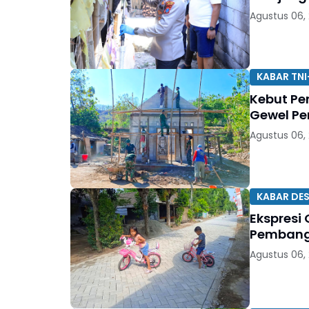
Agustus 06,
KABAR TNI
Kebut Pe
Gewel Pe
Agustus 06,
KABAR DE
Ekspresi 
Pembangu
Agustus 06,