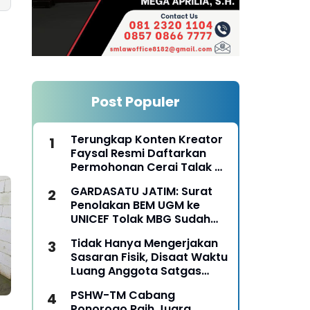
Post Populer
Terungkap Konten Kreator
Faysal Resmi Daftarkan
Permohonan Cerai Talak Di
Pengadilan Agama
GARDASATU JATIM: Surat
Ponorogo
Penolakan BEM UGM ke
UNICEF Tolak MBG Sudah
Keterlaluan
Tidak Hanya Mengerjakan
Sasaran Fisik, Disaat Waktu
Luang Anggota Satgas
TMMD Ke-129 Juga Turun
PSHW-TM Cabang
Tangan Bantu Warga
Ponorogo Raih Juara