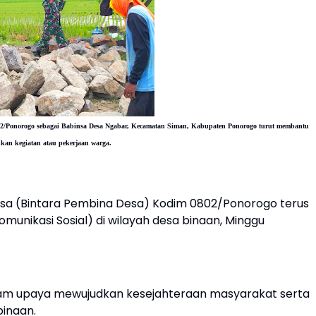
02/Ponorogo sebagai Babinsa Desa Ngabar, Kecamatan Siman, Kabupaten Ponorogo turut membantu
kan kegiatan atau pekerjaan warga.
sa (Bintara Pembina Desa) Kodim 0802/Ponorogo terus
unikasi Sosial) di wilayah desa binaan, Minggu
lam upaya mewujudkan kesejahteraan masyarakat serta
inaan.