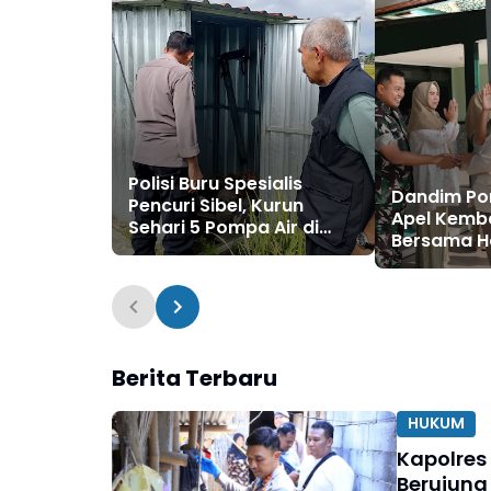
Polisi Buru Spesialis
Dandim Po
Pencuri Sibel, Kurun
Apel Kemba
Sehari 5 Pompa Air di
Bersama Ha
Ponorogo Digondol
Fitri 1447 
Maling
Dilanjutkan
Berita Terbaru
HUKUM
Kapolres
Berujung