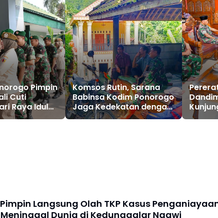
norogo Pimpin
Komsos Rutin, Sarana
Pererat
li Cuti
Babinsa Kodim Ponorogo
Dandi
ri Raya Idul
Jaga Kedekatan dengan
Kunjun
H Gelombang II
Warga
Pesant
 Halal Bihalal
 Pimpin Langsung Olah TKP Kasus Penganiayaa
 Meninggal Dunia di Kedunggalar Ngawi