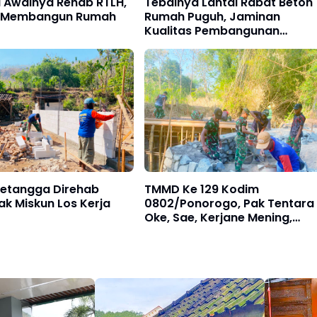
 Awalnya Rehab RTLH,
Tebalnya Lantai Rabat Beton
a Membangun Rumah
Rumah Puguh, Jaminan
Kualitas Pembangunan
Sasaran Fisik TMMD ke-129
Kodim 0802/Ponorogo
etangga Direhab
TMMD Ke 129 Kodim
k Miskun Los Kerja
0802/Ponorogo, Pak Tentara
Oke, Sae, Kerjane Mening,
Ungkapan Warga Desa Bulu L