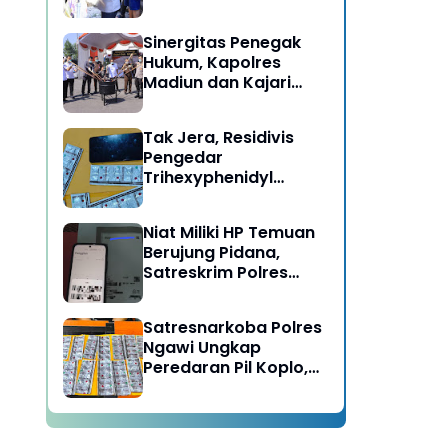
Berujung Meninggal
Dunia di Kedunggalar
Sinergitas Penegak
Ngawi
Hukum, Kapolres
Madiun dan Kajari
Musnahkan Barang
Bukti Perkara Pidana
Tak Jera, Residivis
Umum
Pengedar
Trihexyphenidyl
Kembali Dibekuk
Satresnarkoba Polres
Niat Miliki HP Temuan
Ngawi
Berujung Pidana,
Satreskrim Polres
Ngawi Amankan
Pelaku
Satresnarkoba Polres
Ngawi Ungkap
Peredaran Pil Koplo,
Dua Pelaku
Diamankan