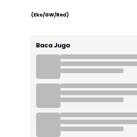
(Eko/GW/Red)
Baca Juga