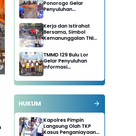
Ponorogo Gelar
Penyuluhan
Bantu Petani Panen Padi,
Nua
Lingkungan Hidup
Upaya Babinsa Kodim
Ko
Ponorogo Sukseskan
Bih
Kerja dan Istirahat
Perkuatan Hanpangan
Mon
Bersama, Simbol
Ha
Kemanunggalan TNI
dan Rakyat di TMMD
129 Bulu Lor Ponorogo
 Silaturahmi,
TMMD 129 Bulu Lor
m Ponorogo
Gelar Penyuluhan
gi Pondok
Informasi
ren Al-Iman
Kelembagaan UMKM /
Fasilitas NIB SERGAPP
HUKUM
Kapolres Pimpin
Langsung Olah TKP
n
Kasus Penganiayaan