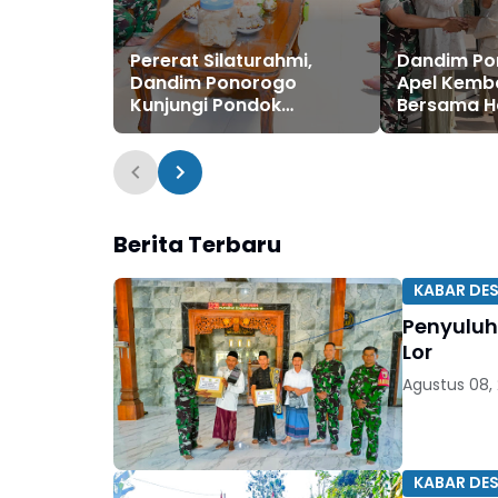
Pererat Silaturahmi,
Dandim Po
Dandim Ponorogo
Apel Kemba
Kunjungi Pondok
Bersama Ha
Pesantren Al-Iman
Fitri 1447 
Dilanjutkan
Berita Terbaru
KABAR DE
Penyuluh
Lor
Agustus 08,
KABAR DE