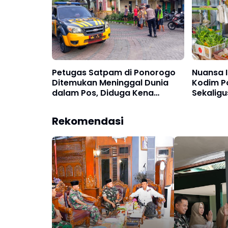
Petugas Satpam di Ponorogo
Nuansa Id
Ditemukan Meninggal Dunia
Kodim Po
dalam Pos, Diduga Kena
Sekaligu
Serangan Jantung
Harga 
Rekomendasi