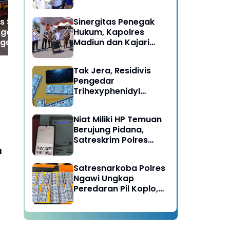
Berujung Meninggal
Bantuan
Pri
Dunia di Kedunggalar
s Satpam di
Sinergitas Penegak
Ngawi
go Ditemukan
Hukum, Kapolres
gal Dunia dalam
Madiun dan Kajari
iduga Kena
Musnahkan Barang
an Jantung
Bukti Perkara Pidana
Tak Jera, Residivis
Umum
Pengedar
Trihexyphenidyl
Kembali Dibekuk
Satresnarkoba Polres
Niat Miliki HP Temuan
Ngawi
Berujung Pidana,
Satreskrim Polres
u
Ngawi Amankan
Pelaku
Satresnarkoba Polres
Ngawi Ungkap
Peredaran Pil Koplo,
Dua Pelaku
Diamankan