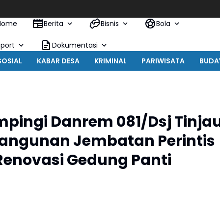
Home
Berita
Bisnis
Bola
Sport
Dokumentasi
SOSIAL
KABAR DESA
KRIMINAL
PARIWISATA
BUDA
pingi Danrem 081/Dsj Tinja
angunan Jembatan Perintis
Renovasi Gedung Panti