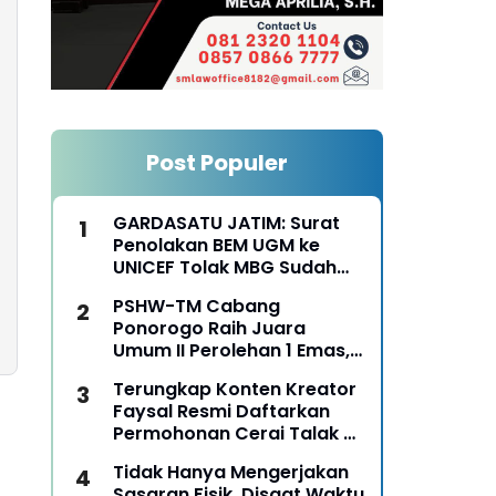
Post Populer
GARDASATU JATIM: Surat
Penolakan BEM UGM ke
UNICEF Tolak MBG Sudah
Keterlaluan
PSHW-TM Cabang
Ponorogo Raih Juara
Umum II Perolehan 1 Emas,
2 Perak dan 3 Perunggu
Terungkap Konten Kreator
pada Kejurkab IPSI
Faysal Resmi Daftarkan
Ponorogo Tahun 2026
Permohonan Cerai Talak Di
Pengadilan Agama
Tidak Hanya Mengerjakan
Ponorogo
Sasaran Fisik, Disaat Waktu