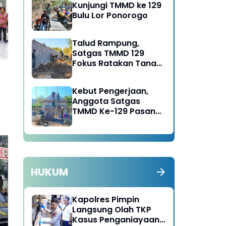
Kunjungi TMMD ke 129
Bulu Lor Ponorogo
Talud Rampung,
Satgas TMMD 129
Fokus Ratakan Tanah
Dasar Sungai
Kebut Pengerjaan,
Anggota Satgas
TMMD Ke-129 Pasang
Gewel Penopang Atap
Rumah Sasaran Rehab
RTLH
HUKUM
Anggota Terkena
Gr
Musibah Rumah Terbakar
Pe
Kapolres Pimpin
dan Tertimpa Pohon,
Je
Langsung Olah TKP
Dandim Ponorogo Cepat
Po
Kasus Penganiayaan
Tanggap Berikan
Su