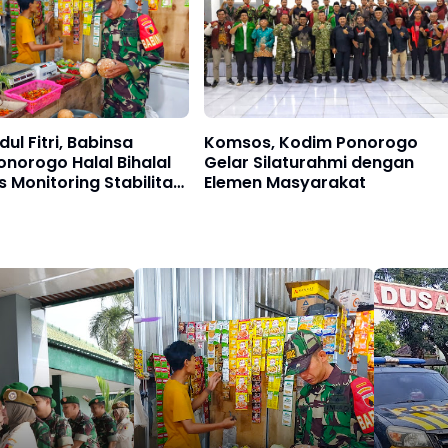
ul Fitri, Babinsa
Komsos, Kodim Ponorogo
norogo Halal Bihalal
Gelar Silaturahmi dengan
s Monitoring Stabilitas
Elemen Masyarakat
Sembako