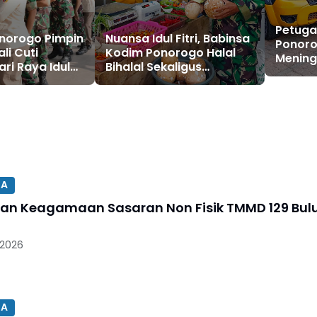
Petuga
norogo Pimpin
Nuansa Idul Fitri, Babinsa
Ponoro
li Cuti
Kodim Ponorogo Halal
Mening
ri Raya Idul
Bihalal Sekaligus
Pos, D
H Gelombang II
Monitoring Stabilitas
Serang
 Halal Bihalal
Harga Sembako
SA
an Keagamaan Sasaran Non Fisik TMMD 129 Bul
 2026
SA