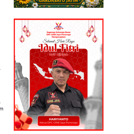
.
.
rm