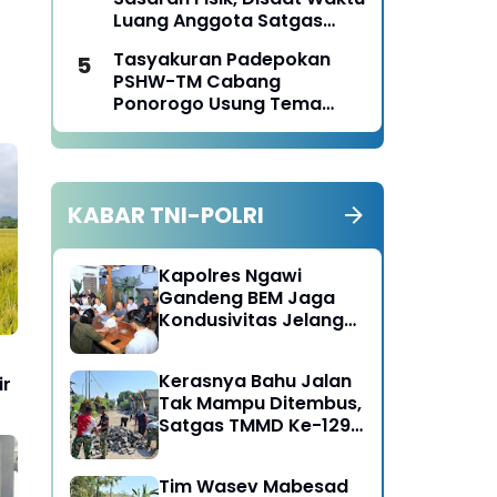
Luang Anggota Satgas
TMMD Ke-129 Juga Turun
Tasyakuran Padepokan
Tangan Bantu Warga
PSHW-TM Cabang
Panen Jagung
Ponorogo Usung Tema
Bersatu dalam
Persaudaraan, Berkarya
dengan Keikhlasan dan
Mengabdi dengan
KABAR TNI-POLRI
Tanggungjawab
Kapolres Ngawi
Gandeng BEM Jaga
Kondusivitas Jelang
HUT RI
Kerasnya Bahu Jalan
ir
Tak Mampu Ditembus,
Satgas TMMD Ke-129
Kerahkan Mesin-Mesin
Bor Berukuran Besar
Tim Wasev Mabesad