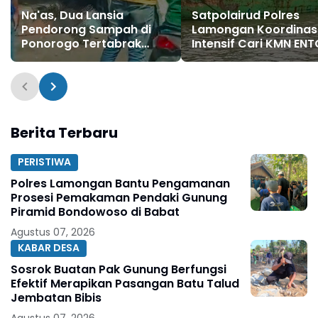
Na'as, Dua Lansia
Satpolairud Polres
Pendorong Sampah di
Lamongan Koordinas
Ponorogo Tertabrak
Intensif Cari KMN EN
Mobil Datsun, Satu
yang Hilang Kontak d
Meninggal Dunia, Satu
Perairan Kangean
Luka-Luka
Berita Terbaru
PERISTIWA
Polres Lamongan Bantu Pengamanan
Prosesi Pemakaman Pendaki Gunung
Piramid Bondowoso di Babat
Agustus 07, 2026
KABAR DESA
Sosrok Buatan Pak Gunung Berfungsi
Efektif Merapikan Pasangan Batu Talud
Jembatan Bibis
Agustus 07, 2026