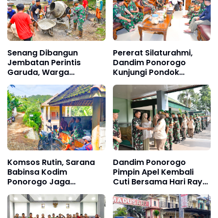
Senang Dibangun
Pererat Silaturahmi,
Jembatan Perintis
Dandim Ponorogo
Garuda, Warga
Kunjungi Pondok
Antusias Bergotong
Pesantren Al-Iman
Royong Bersama TNI
Komsos Rutin, Sarana
Dandim Ponorogo
Babinsa Kodim
Pimpin Apel Kembali
Ponorogo Jaga
Cuti Bersama Hari Raya
Kedekatan dengan
Idul Fitri 1447 H
Warga
Gelombang II
Dilanjutkan Halal Bihalal