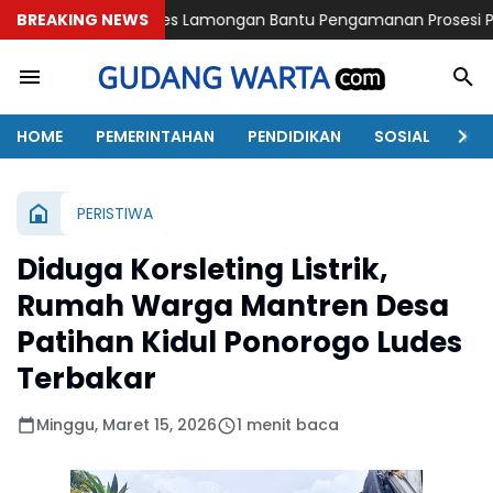
olres Lamongan Bantu Pengamanan Prosesi Pemakaman Pendak
BREAKING NEWS
HOME
PEMERINTAHAN
PENDIDIKAN
SOSIAL
KAB
PERISTIWA
Diduga Korsleting Listrik,
Rumah Warga Mantren Desa
Patihan Kidul Ponorogo Ludes
Terbakar
Minggu, Maret 15, 2026
1 menit baca