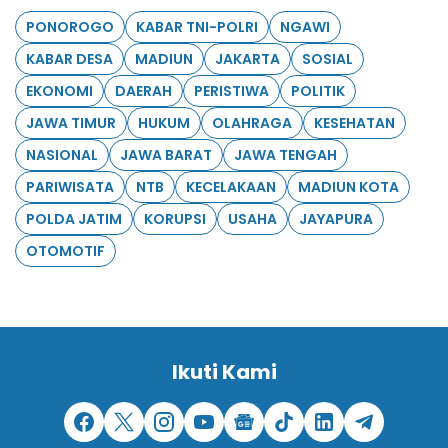
PONOROGO
KABAR TNI-POLRI
NGAWI
KABAR DESA
MADIUN
JAKARTA
SOSIAL
EKONOMI
DAERAH
PERISTIWA
POLITIK
JAWA TIMUR
HUKUM
OLAHRAGA
KESEHATAN
NASIONAL
JAWA BARAT
JAWA TENGAH
PARIWISATA
NTB
KECELAKAAN
MADIUN KOTA
POLDA JATIM
KORUPSI
USAHA
JAYAPURA
OTOMOTIF
Ikuti Kami