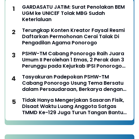
GARDASATU JATIM: Surat Penolakan BEM
UGM ke UNICEF Tolak MBG Sudah
Keterlaluan
Terungkap Konten Kreator Faysal Resmi
Daftarkan Permohonan Cerai Talak Di
Pengadilan Agama Ponorogo
PSHW-TM Cabang Ponorogo Raih Juara
Umum II Perolehan 1 Emas, 2 Perak dan 3
Perunggu pada Kejurkab IPSI Ponorogo
Tahun 2026
Tasyakuran Padepokan PSHW-TM
Cabang Ponorogo Usung Tema Bersatu
dalam Persaudaraan, Berkarya dengan
Keikhlasan dan Mengabdi dengan
Tidak Hanya Mengerjakan Sasaran Fisik,
Tanggungjawab
Disaat Waktu Luang Anggota Satgas
TMMD Ke-129 Juga Turun Tangan Bantu
Warga Panen Jagung