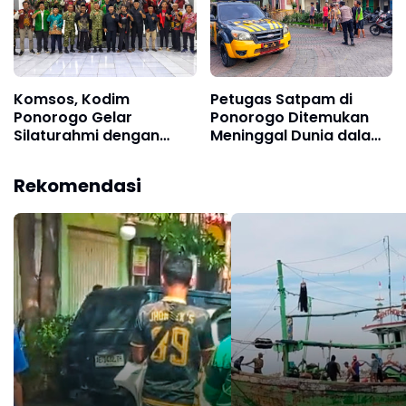
Komsos, Kodim
Petugas Satpam di
Ponorogo Gelar
Ponorogo Ditemukan
Silaturahmi dengan
Meninggal Dunia dalam
Elemen Masyarakat
Pos, Diduga Kena
Serangan Jantung
Rekomendasi