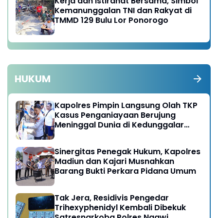
Kerja dan Istirahat Bersama, Simbol
Kemanunggalan TNI dan Rakyat di
TMMD 129 Bulu Lor Ponorogo
HUKUM
Kapolres Pimpin Langsung Olah TKP
Kasus Penganiayaan Berujung
Meninggal Dunia di Kedunggalar
Ngawi
Sinergitas Penegak Hukum, Kapolres
Madiun dan Kajari Musnahkan
Barang Bukti Perkara Pidana Umum
Tak Jera, Residivis Pengedar
Trihexyphenidyl Kembali Dibekuk
Satresnarkoba Polres Ngawi