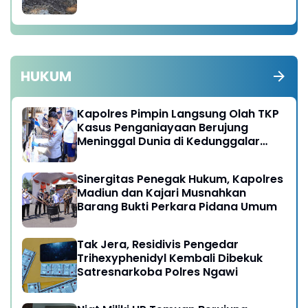
HUKUM
Kapolres Pimpin Langsung Olah TKP
Kasus Penganiayaan Berujung
Meninggal Dunia di Kedunggalar
Ngawi
Sinergitas Penegak Hukum, Kapolres
Madiun dan Kajari Musnahkan
Barang Bukti Perkara Pidana Umum
Tak Jera, Residivis Pengedar
Trihexyphenidyl Kembali Dibekuk
Satresnarkoba Polres Ngawi