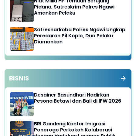
Niat Miliki HP Temuan Berujung
Pidana, Satreskrim Polres Ngawi
Amankan Pelaku
Satresnarkoba Polres Ngawi Ungkap
Peredaran Pil Koplo, Dua Pelaku
Diamankan
BISNIS
Desainer Basundhari Hadirkan
Pesona Betawi dan Bali di IFW 2026
BRI Gandeng Kantor Imigrasi
Ponorogo Perkokoh Kolaborasi
dengan Hadirkan Layanan Publik