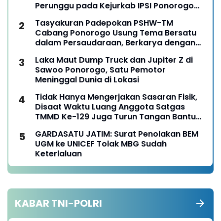
Perunggu pada Kejurkab IPSI Ponorogo
Tahun 2026
Tasyakuran Padepokan PSHW-TM
Cabang Ponorogo Usung Tema Bersatu
dalam Persaudaraan, Berkarya dengan
Keikhlasan dan Mengabdi dengan
Laka Maut Dump Truck dan Jupiter Z di
Tanggungjawab
Sawoo Ponorogo, Satu Pemotor
Meninggal Dunia di Lokasi
Tidak Hanya Mengerjakan Sasaran Fisik,
Disaat Waktu Luang Anggota Satgas
TMMD Ke-129 Juga Turun Tangan Bantu
Warga Panen Jagung
GARDASATU JATIM: Surat Penolakan BEM
UGM ke UNICEF Tolak MBG Sudah
Keterlaluan
KABAR TNI-POLRI