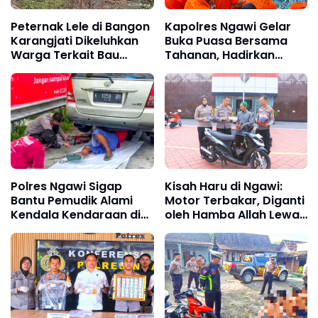
Peternak Lele di Bangon
Kapolres Ngawi Gelar
Karangjati Dikeluhkan
Buka Puasa Bersama
Warga Terkait Bau
Tahanan, Hadirkan
Menyengat
Tausiyah Penuh Makna
Pembuangan Air Limbah
Kolam
Polres Ngawi Sigap
Kisah Haru di Ngawi:
Bantu Pemudik Alami
Motor Terbakar, Diganti
Kendala Kendaraan di
oleh Hamba Allah Lewat
Exit Tol Ngawi
Polres