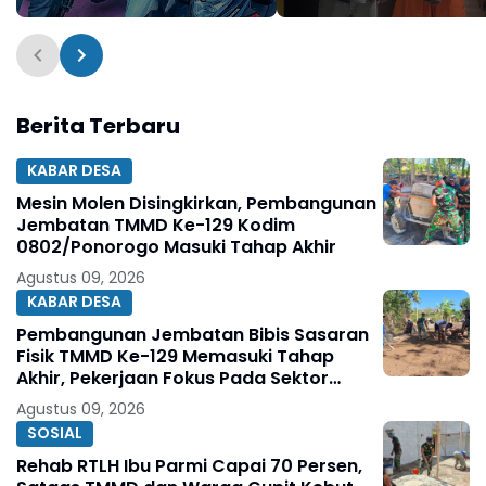
Ponorogo Ungkap 8 TKP
Wanita di Hotel Pacir
dan Amankan 5 Motor
Perkara Berhasil
Curian
diungkap Polres
Lamongan
Berita Terbaru
KABAR DESA
Mesin Molen Disingkirkan, Pembangunan
Jembatan TMMD Ke-129 Kodim
0802/Ponorogo Masuki Tahap Akhir
Agustus 09, 2026
KABAR DESA
Pembangunan Jembatan Bibis Sasaran
Fisik TMMD Ke-129 Memasuki Tahap
Akhir, Pekerjaan Fokus Pada Sektor
Pendukung Jembatan
Agustus 09, 2026
SOSIAL
Rehab RTLH Ibu Parmi Capai 70 Persen,