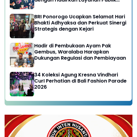
yang Semakin Prima
BRI Ponorogo Ucapkan Selamat Hari
Bhakti Adhyaksa dan Perkuat Sinergi
Strategis dengan Kejari
Hadir di Pembukaan Ayam Pak
Gembus, Waralaba Harapkan
Dukungan Regulasi dan Pembiayaan
34 Koleksi Agung Kresna Vindhari
CurI Perhatian di Bali Fashion Parade
2026