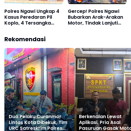
Polres Ngawi Ungkap 4
Gercep! Polres Ngawi
Kasus Peredaran Pil
Bubarkan Arak-Arakan
Koplo, 4 Tersangka
Motor, Tindak Lanjuti
Diamankan
Laporan Warga
Rekomendasi
Dua Pelaku Curanmor
Berkenalan Lewat
Lintas Kota Dibekuk, Tim
Aplikasi, Pria Asal
URC Satreskrim Polres
Pasuruan Gasak Mot