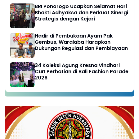
BRI Ponorogo Ucapkan Selamat Hari
Bhakti Adhyaksa dan Perkuat Sinergi
Strategis dengan Kejari
Hadir di Pembukaan Ayam Pak
Gembus, Waralaba Harapkan
Dukungan Regulasi dan Pembiayaan
34 Koleksi Agung Kresna Vindhari
CurI Perhatian di Bali Fashion Parade
2026