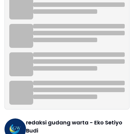
redaksi gudang warta - Eko Setiyo
Budi