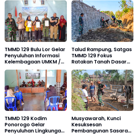
Sasaran Rehab RTLH
TMMD 129
TMMD 129 Bulu Lor Gelar
Talud Rampung, Satgas
Penyuluhan Informasi
TMMD 129 Fokus
Kelembagaan UMKM /
Ratakan Tanah Dasar
Fasilitas NIB SERGAPP
Sungai
TMMD 129 Kodim
Musyawarah, Kunci
Ponorogo Gelar
Kesuksesan
Penyuluhan Lingkungan
Pembangunan Sasaran
Hidup
Fisik TMMD Ke-129