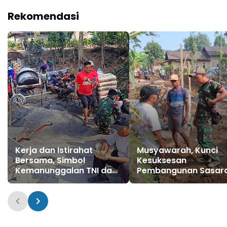
Rekomendasi
Kerja dan Istirahat
Musyawarah, Kunci
Bersama, Simbol
Kesuksesan
Kemanunggalan TNI dan
Pembangunan Sasar
Rakyat di TMMD 129 Bulu
Fisik TMMD Ke-129
Lor Ponorogo