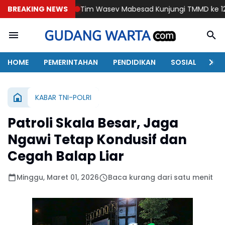
BREAKING NEWS
Tim Wasev Mabesad Kunjungi TMMD ke 129 Bulu Lor Pon
HOME
PEMERINTAHAN
PENDIDIKAN
SOSIAL
KAB
KABAR TNI-POLRI
Patroli Skala Besar, Jaga
Ngawi Tetap Kondusif dan
Cegah Balap Liar
Minggu, Maret 01, 2026
Baca kurang dari satu menit