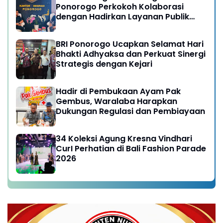
Ponorogo Perkokoh Kolaborasi
dengan Hadirkan Layanan Publik
yang Semakin Prima
BRI Ponorogo Ucapkan Selamat Hari
Bhakti Adhyaksa dan Perkuat Sinergi
Strategis dengan Kejari
Hadir di Pembukaan Ayam Pak
Gembus, Waralaba Harapkan
Dukungan Regulasi dan Pembiayaan
34 Koleksi Agung Kresna Vindhari
CurI Perhatian di Bali Fashion Parade
2026