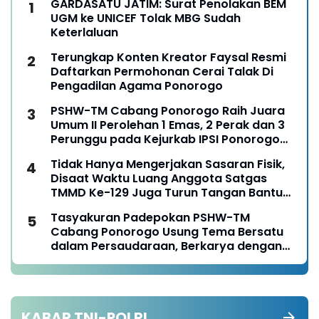
GARDASATU JATIM: Surat Penolakan BEM
UGM ke UNICEF Tolak MBG Sudah
Keterlaluan
Terungkap Konten Kreator Faysal Resmi
Daftarkan Permohonan Cerai Talak Di
Pengadilan Agama Ponorogo
PSHW-TM Cabang Ponorogo Raih Juara
Umum II Perolehan 1 Emas, 2 Perak dan 3
Perunggu pada Kejurkab IPSI Ponorogo
Tahun 2026
Tidak Hanya Mengerjakan Sasaran Fisik,
Disaat Waktu Luang Anggota Satgas
TMMD Ke-129 Juga Turun Tangan Bantu
Warga Panen Jagung
Tasyakuran Padepokan PSHW-TM
Cabang Ponorogo Usung Tema Bersatu
dalam Persaudaraan, Berkarya dengan
Keikhlasan dan Mengabdi dengan
Tanggungjawab
KABAR TNI-POLRI