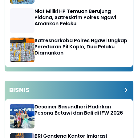
Niat Miliki HP Temuan Berujung
Pidana, Satreskrim Polres Ngawi
Amankan Pelaku
Satresnarkoba Polres Ngawi Ungkap
Peredaran Pil Koplo, Dua Pelaku
Diamankan
BISNIS
Desainer Basundhari Hadirkan
Pesona Betawi dan Bali di IFW 2026
BRI Gandeng Kantor Imigrasi