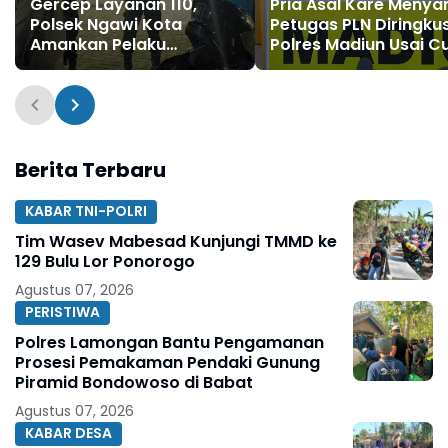
Gercep Layanan 110,
Pria Asal Kare Menya
Polsek Ngawi Kota
Petugas PLN Diringku
Amankan Pelaku
Polres Madiun Usai Cu
Pengambil Makanan di
Tembaga dan Accu
Angkringan dan Sepeda
Gardu Listrik
Angin
Berita Terbaru
KABAR TNI-POLRI
Tim Wasev Mabesad Kunjungi TMMD ke
129 Bulu Lor Ponorogo
Agustus 07, 2026
PERISTIWA
Polres Lamongan Bantu Pengamanan
Prosesi Pemakaman Pendaki Gunung
Piramid Bondowoso di Babat
Agustus 07, 2026
KABAR DESA