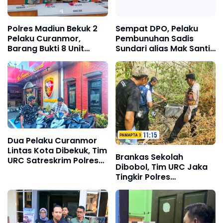
Polres Madiun Bekuk 2
Sempat DPO, Pelaku
Pelaku Curanmor,
Pembunuhan Sadis
Barang Bukti 8 Unit
Sundari alias Mak Santi
Ranmor Diamankan
Ditangkap Polres
Madiun
Dua Pelaku Curanmor
Lintas Kota Dibekuk, Tim
Brankas Sekolah
URC Satreskrim Polres
Dibobol, Tim URC Jaka
Ponorogo Ungkap 8 TKP
Tingkir Polres
dan Amankan 5 Motor
Lamongan Ringkus
Curian
Pelaku dalam Hitungan
Jam