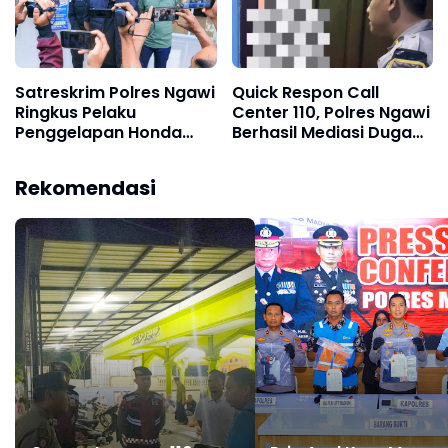
Satreskrim Polres Ngawi
Quick Respon Call
Ringkus Pelaku
Center 110, Polres Ngawi
Penggelapan Honda
Berhasil Mediasi Dugaan
Vario Saat Hendak
Percobaan
Kabur ke Bali
Penganiayaan
Rekomendasi