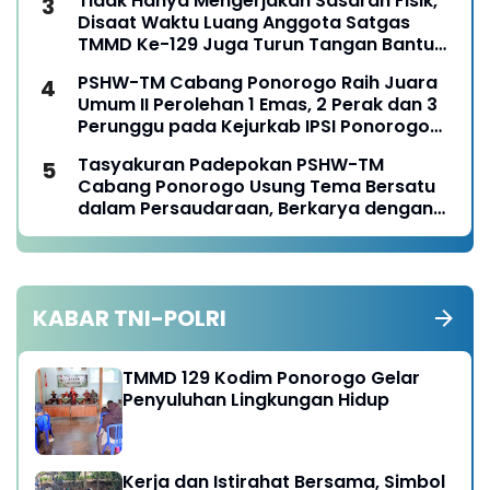
Tidak Hanya Mengerjakan Sasaran Fisik,
Disaat Waktu Luang Anggota Satgas
TMMD Ke-129 Juga Turun Tangan Bantu
Warga Panen Jagung
PSHW-TM Cabang Ponorogo Raih Juara
Umum II Perolehan 1 Emas, 2 Perak dan 3
Perunggu pada Kejurkab IPSI Ponorogo
Tahun 2026
Tasyakuran Padepokan PSHW-TM
Cabang Ponorogo Usung Tema Bersatu
dalam Persaudaraan, Berkarya dengan
Keikhlasan dan Mengabdi dengan
Tanggungjawab
KABAR TNI-POLRI
TMMD 129 Kodim Ponorogo Gelar
Penyuluhan Lingkungan Hidup
Kerja dan Istirahat Bersama, Simbol