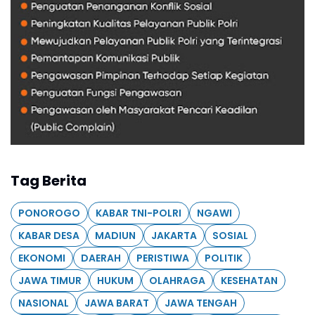
Tag Berita
PONOROGO
KABAR TNI-POLRI
NGAWI
KABAR DESA
MADIUN
JAKARTA
SOSIAL
EKONOMI
DAERAH
PERISTIWA
POLITIK
JAWA TIMUR
HUKUM
OLAHRAGA
KESEHATAN
NASIONAL
JAWA BARAT
JAWA TENGAH