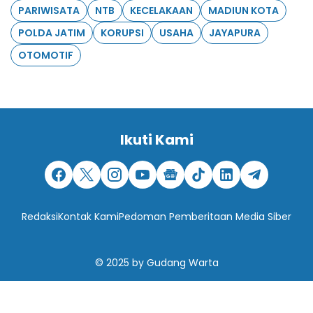
PARIWISATA
NTB
KECELAKAAN
MADIUN KOTA
POLDA JATIM
KORUPSI
USAHA
JAYAPURA
OTOMOTIF
Ikuti Kami
Redaksi
Kontak Kami
Pedoman Pemberitaan Media Siber
© 2025
by
Gudang Warta