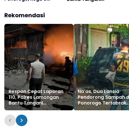
Damkar Bergerak Cepat
Kebakaran Gudang di
Padamkan Api
Sukodadi
Rekomendasi
Respon Cepat Laporan
Na'as, Dua Lansia
110, Polres Lamongan
Pendorong Sampah d
Bantu Tangani
Ponorogo Tertabrak
Kebakaran Gudang di
Mobil Datsun, Satu
Sukodadi
Meninggal Dunia, Sat
Luka-Luka