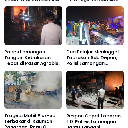
Tetap Diproses Sesuai
Mobil Datsun, Satu
Hukum
Meninggal Dunia, Satu
Luka-Luka
Polres Lamongan
Dua Pelajar Meninggal
Tangani Kebakaran
Tabrakan Adu Depan,
Hebat di Pasar Agrobis,
Polisi Lamongan
Sekitar 10 Stand
Lakukan Evakuasi
Terdampak
Tragedi Mobil Pick-up
Respon Cepat Laporan
Terbakar di Kauman
110, Polres Lamongan
Ponorogo, Regu C
Bantu Tangani