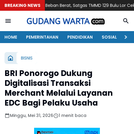
gkat Beban Berat, Satgas TMMD 129 Bulu Lor Cekatan Ulurkan Ba
BREAKING NEWS
HOME
PEMERINTAHAN
PENDIDIKAN
SOSIAL
KAB
BISNIS
BRI Ponorogo Dukung
Digitalisasi Transaksi
Merchant Melalui Layanan
EDC Bagi Pelaku Usaha
Minggu, Mei 31, 2026
1 menit baca