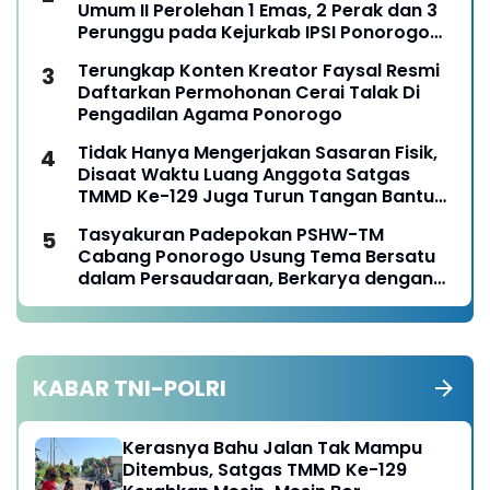
Umum II Perolehan 1 Emas, 2 Perak dan 3
Perunggu pada Kejurkab IPSI Ponorogo
Tahun 2026
Terungkap Konten Kreator Faysal Resmi
Daftarkan Permohonan Cerai Talak Di
Pengadilan Agama Ponorogo
Tidak Hanya Mengerjakan Sasaran Fisik,
Disaat Waktu Luang Anggota Satgas
TMMD Ke-129 Juga Turun Tangan Bantu
Warga Panen Jagung
Tasyakuran Padepokan PSHW-TM
Cabang Ponorogo Usung Tema Bersatu
dalam Persaudaraan, Berkarya dengan
Keikhlasan dan Mengabdi dengan
Tanggungjawab
KABAR TNI-POLRI
Kerasnya Bahu Jalan Tak Mampu
Ditembus, Satgas TMMD Ke-129