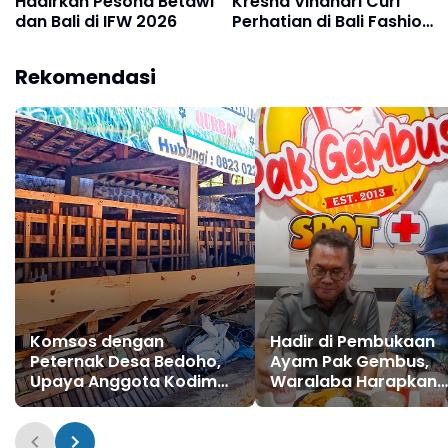
Hadirkan Pesona Betawi
Kresna Vindhari CurI
dan Bali di IFW 2026
Perhatian di Bali Fashion
Parade 2026
Rekomendasi
Komsos dengan
Hadir di Pembukaan
Peternak Desa Bedoho,
Ayam Pak Gembus,
Upaya Anggota Kodim
Waralaba Harapkan
Ponorogo Motivasi dan
Dukungan Regulasi d
Tingkatkan Usaha
Pembiayaan
Secara Produktif