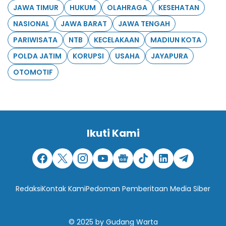
JAWA TIMUR
HUKUM
OLAHRAGA
KESEHATAN
NASIONAL
JAWA BARAT
JAWA TENGAH
PARIWISATA
NTB
KECELAKAAN
MADIUN KOTA
POLDA JATIM
KORUPSI
USAHA
JAYAPURA
OTOMOTIF
Ikuti Kami
Redaksi
Kontak Kami
Pedoman Pemberitaan Media Siber
© 2025
by
Gudang Warta