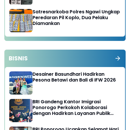
Satresnarkoba Polres Ngawi Ungkap
Peredaran Pil Koplo, Dua Pelaku
Diamankan
BISNIS
Desainer Basundhari Hadirkan
Pesona Betawi dan Bali di IFW 2026
BRI Gandeng Kantor Imigrasi
Ponorogo Perkokoh Kolaborasi
dengan Hadirkan Layanan Publik
yang Semakin Prima
BRI Ponorogo Ucapkan Selamat Hari