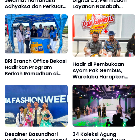
Selamat Hari Bhakti
Digital CS, Permudah
Adhyaksa dan Perkuat
Layanan Nasabah
Sinergi Strategis
Tanpa Antre dan Tetap
dengan Kejari
Bisa Digunakan Saat
Hari Libur
BRI Branch Office Bekasi
Hadir di Pembukaan
Hadirkan Program
Ayam Pak Gembus,
Berkah Ramadhan di
Waralaba Harapkan
Grand Kamala Lagoon,
Dukungan Regulasi dan
Dorong Transaksi
Pembiayaan
Digital Lewat Reward
Desainer Basundhari
34 Koleksi Agung