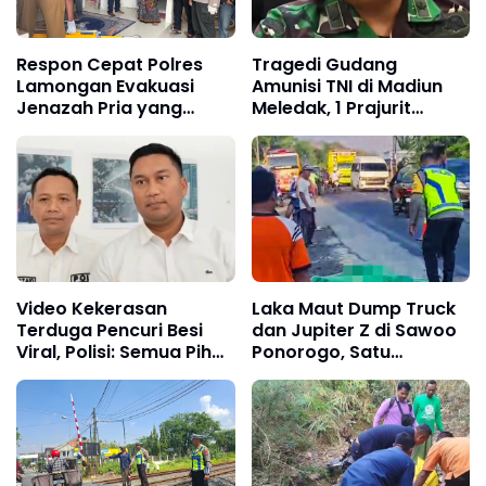
Respon Cepat Polres
Tragedi Gudang
Lamongan Evakuasi
Amunisi TNI di Madiun
Jenazah Pria yang
Meledak, 1 Prajurit
Ditemukan Meninggal di
Gugur dan 7 Terluka
Teras Rumah Kos
Video Kekerasan
Laka Maut Dump Truck
Terduga Pencuri Besi
dan Jupiter Z di Sawoo
Viral, Polisi: Semua Pihak
Ponorogo, Satu
Tetap Diproses Sesuai
Pemotor Meninggal
Hukum
Dunia di Lokasi