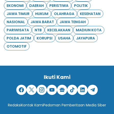
EKONOMI
DAERAH
PERISTIWA
POLITIK
JAWA TIMUR
HUKUM
OLAHRAGA
KESEHATAN
NASIONAL
JAWA BARAT
JAWA TENGAH
PARIWISATA
NTB
KECELAKAAN
MADIUN KOTA
POLDA JATIM
KORUPSI
USAHA
JAYAPURA
OTOMOTIF
Ikuti Kami
Redaksi
Kontak Kami
Pedoman Pemberitaan Media Siber