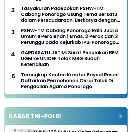
Tasyakuran Padepokan PSHW-TM
Cabang Ponorogo Usung Tema Bersatu
dalam Persaudaraan, Berkarya dengan
Keikhlasan dan Mengabdi dengan
PSHW-TM Cabang Ponorogo Raih Juara
Tanggungjawab
Umum II Perolehan 1 Emas, 2 Perak dan 3
Perunggu pada Kejurkab IPSI Ponorogo
Tahun 2026
GARDASATU JATIM: Surat Penolakan BEM
UGM ke UNICEF Tolak MBG Sudah
Keterlaluan
Terungkap Konten Kreator Faysal Resmi
Daftarkan Permohonan Cerai Talak Di
Pengadilan Agama Ponorogo
KABAR TNI-POLRI