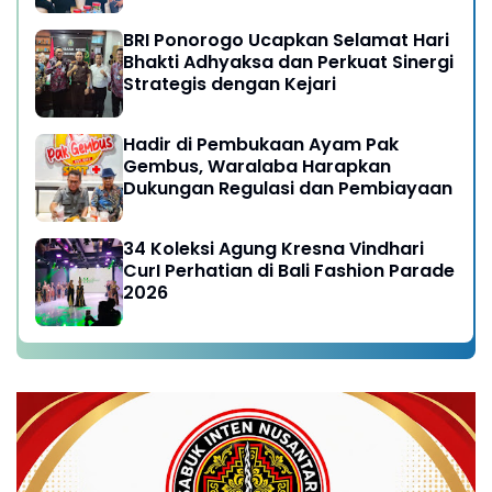
yang Semakin Prima
BRI Ponorogo Ucapkan Selamat Hari
Bhakti Adhyaksa dan Perkuat Sinergi
Strategis dengan Kejari
Hadir di Pembukaan Ayam Pak
Gembus, Waralaba Harapkan
Dukungan Regulasi dan Pembiayaan
34 Koleksi Agung Kresna Vindhari
CurI Perhatian di Bali Fashion Parade
2026