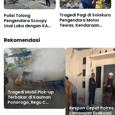
Tragedi Pagi di Solokuro
Polisi Tolong
Pengendara Motor
Pengendara Scoopy
Tewas, Kendaraan
Usai Laka dengan KA
Terpelosok Masuk
Pandalungan di
Sungai di Desa Dagan
Sukodadi Lamongan
Rekomendasi
Tragedi Mobil Pick-up
Terbakar di Kauman
Ponorogo, Regu C
Damkar Bergerak Cepat
Respon Cepat Polres
Padamkan Api
Lamongan Evakuasi