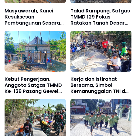
Musyawarah, Kunci
Talud Rampung, Satgas
Kesuksesan
TMMD 129 Fokus
Pembangunan Sasaran
Ratakan Tanah Dasar
Fisik TMMD Ke-129
Sungai
Kebut Pengerjaan,
Kerja dan Istirahat
Anggota Satgas TMMD
Bersama, Simbol
Ke-129 Pasang Gewel
Kemanunggalan TNI dan
Penopang Atap Rumah
Rakyat di TMMD 129 Bulu
Sasaran Rehab RTLH
Lor Ponorogo