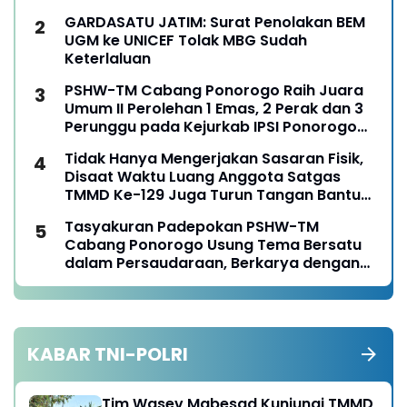
GARDASATU JATIM: Surat Penolakan BEM
UGM ke UNICEF Tolak MBG Sudah
Keterlaluan
PSHW-TM Cabang Ponorogo Raih Juara
Umum II Perolehan 1 Emas, 2 Perak dan 3
Perunggu pada Kejurkab IPSI Ponorogo
Tahun 2026
Tidak Hanya Mengerjakan Sasaran Fisik,
Disaat Waktu Luang Anggota Satgas
TMMD Ke-129 Juga Turun Tangan Bantu
Warga Panen Jagung
Tasyakuran Padepokan PSHW-TM
Cabang Ponorogo Usung Tema Bersatu
dalam Persaudaraan, Berkarya dengan
Keikhlasan dan Mengabdi dengan
Tanggungjawab
KABAR TNI-POLRI
Tim Wasev Mabesad Kunjungi TMMD