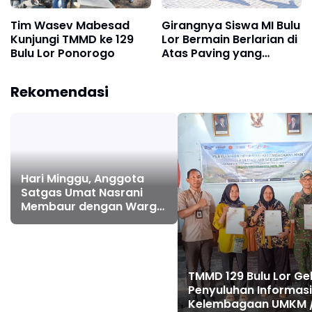
Tim Wasev Mabesad
Girangnya Siswa MI Bulu
Kunjungi TMMD ke 129
Lor Bermain Berlarian di
Bulu Lor Ponorogo
Atas Paving yang
Sementara Dibangun
TMMD 129
Rekomendasi
Hari Minggu, Anggota
Satgas Umat Nasrani
Membaur dengan Warga
Lakukan Ibadah di Gereja
TMMD 129 Bulu Lor Ge
Penyuluhan Informasi
Kelembagaan UMKM 