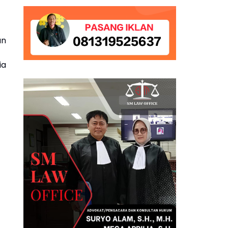
an
ia