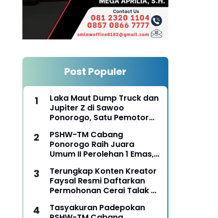
Post Populer
Laka Maut Dump Truck dan
Jupiter Z di Sawoo
Ponorogo, Satu Pemotor
Meninggal Dunia di Lokasi
PSHW-TM Cabang
Ponorogo Raih Juara
Umum II Perolehan 1 Emas,
2 Perak dan 3 Perunggu
Terungkap Konten Kreator
pada Kejurkab IPSI
Faysal Resmi Daftarkan
Ponorogo Tahun 2026
Permohonan Cerai Talak Di
Pengadilan Agama
Tasyakuran Padepokan
Ponorogo
PSHW-TM Cabang