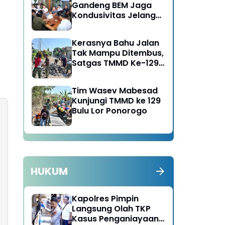
Gandeng BEM Jaga
Kondusivitas Jelang
HUT RI
Kerasnya Bahu Jalan
Tak Mampu Ditembus,
Satgas TMMD Ke-129
Kerahkan Mesin-Mesin
Bor Berukuran Besar
Tim Wasev Mabesad
Kunjungi TMMD ke 129
Bulu Lor Ponorogo
HUKUM
Kapolres Pimpin
Langsung Olah TKP
Kasus Penganiayaan