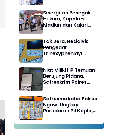
Berujung Meninggal
Dunia di Kedunggalar
Sinergitas Penegak
Ngawi
Hukum, Kapolres
Madiun dan Kajari
Musnahkan Barang
Bukti Perkara Pidana
Tak Jera, Residivis
Umum
Pengedar
Trihexyphenidyl
Kembali Dibekuk
Satresnarkoba Polres
Niat Miliki HP Temuan
Ngawi
Berujung Pidana,
Satreskrim Polres
Ngawi Amankan
Pelaku
Satresnarkoba Polres
Ngawi Ungkap
Peredaran Pil Koplo,
Dua Pelaku
Diamankan