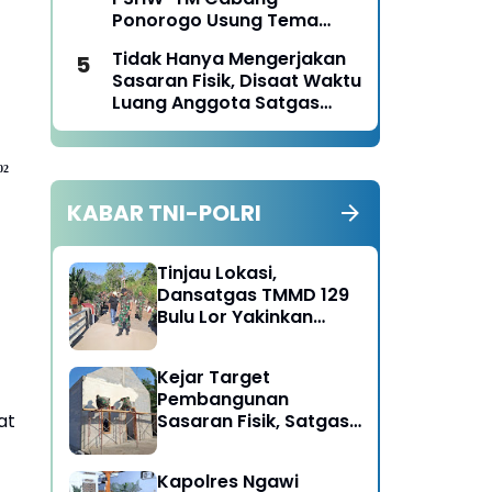
Ponorogo Usung Tema
Bersatu dalam
Tidak Hanya Mengerjakan
Persaudaraan, Berkarya
Sasaran Fisik, Disaat Waktu
dengan Keikhlasan dan
Luang Anggota Satgas
Mengabdi dengan
TMMD Ke-129 Juga Turun
Tanggungjawab
Tangan Bantu Warga
Panen Jagung
02
KABAR TNI-POLRI
Tinjau Lokasi,
Dansatgas TMMD 129
Bulu Lor Yakinkan
Semua Proyek Selesai
Tepat Waktu
Kejar Target
Pembangunan
Sasaran Fisik, Satgas
at
TMMD dan Warga Bulu
Lor Kebut Plesteran
Kapolres Ngawi
RTLH Milik Puguh