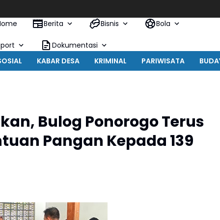
Tin
Home
Berita
Bisnis
Bola
Sport
Dokumentasi
SOSIAL
KABAR DESA
KRIMINAL
PARIWISATA
BUDA
ikan, Bulog Ponorogo Terus
ntuan Pangan Kepada 139