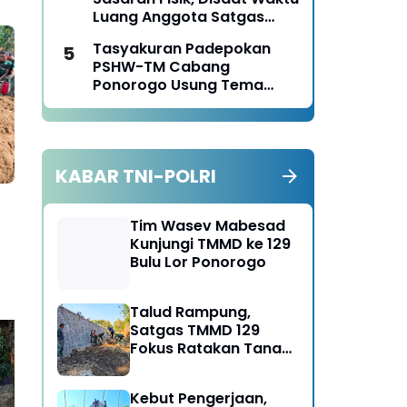
Ponorogo Tahun 2026
Luang Anggota Satgas
TMMD Ke-129 Juga Turun
Tasyakuran Padepokan
Tangan Bantu Warga
PSHW-TM Cabang
Panen Jagung
Ponorogo Usung Tema
Bersatu dalam
Persaudaraan, Berkarya
dengan Keikhlasan dan
Mengabdi dengan
KABAR TNI-POLRI
Tanggungjawab
Tim Wasev Mabesad
Kunjungi TMMD ke 129
Bulu Lor Ponorogo
Talud Rampung,
Satgas TMMD 129
Fokus Ratakan Tanah
Dasar Sungai
Kebut Pengerjaan,
Semangat Kebersamaan
Ka