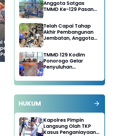
Anggota Satgas
Warnai Setiap
Sa
TMMD Ke-129 Pasang
Pembangunan Sasaran
Ku
Gewel Penopang Atap
Fisik TMMD Ke 129
Je
Rumah Sasaran Rehab
Telah Capai Tahap
RTLH
Akhir Pembangunan
Jembatan, Anggota
i Girang Balita
Satgas TMMD Ke-129
epeda Diatas
Fokus Bangun Talud
g Pembangunan
TMMD 129 Kodim
Jalan
29 Bulu Lor
Ponorogo Gelar
Penyuluhan
Lingkungan Hidup
HUKUM
Kapolres Pimpin
Langsung Olah TKP
Kasus Penganiayaan