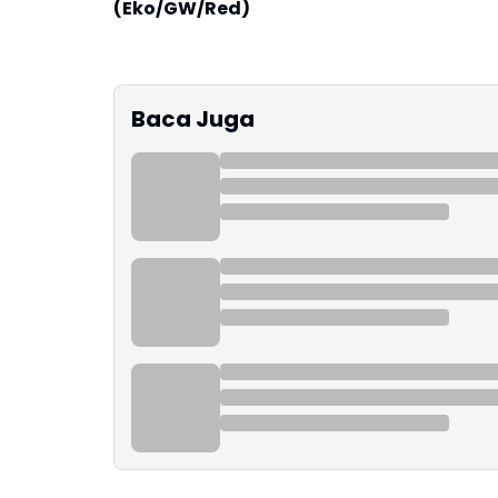
(Eko/GW/Red)
Baca Juga