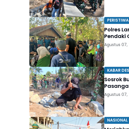
PERISTIWA
Polres 
Pendaki 
Agustus 07,
KABAR DE
Sosrok B
Pasangan
Agustus 07,
NASIONAL