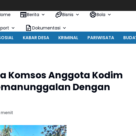
Home
Berita
Bisnis
Bola
Sport
Dokumentasi
SOSIAL
KABAR DESA
KRIMINAL
PARIWISATA
BUDA
rana Komsos Anggota Kodim
Kemanunggalan Dengan
 menit