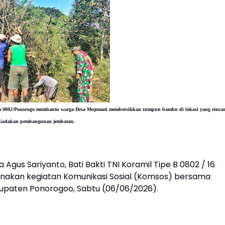
im 0802/Ponorogo
membantu warga Desa Mojomati membersihkan rumpun bambu di lokasi yang renca
diadakan pembangunan jembatan.
 Agus Sariyanto, Bati Bakti TNI Koramil Tipe B 0802 / 16
sanakan kegiatan Komunikasi Sosial (Komsos) bersama
upaten Ponorogoo, Sabtu (06/06/2026).