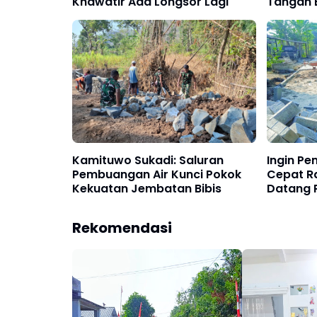
Khawatir Ada Longsor Lagi
Tangan 
Rehab 
Kamituwo Sukadi: Saluran
Ingin P
Pembuangan Air Kunci Pokok
Cepat R
Kekuatan Jembatan Bibis
Datang P
Duluan
Rekomendasi