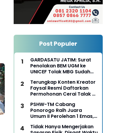
Post Populer
GARDASATU JATIM: Surat
Penolakan BEM UGM ke
UNICEF Tolak MBG Sudah
Keterlaluan
Terungkap Konten Kreator
Faysal Resmi Daftarkan
Permohonan Cerai Talak Di
Pengadilan Agama
PSHW-TM Cabang
Ponorogo
Ponorogo Raih Juara
Umum II Perolehan 1 Emas,
2 Perak dan 3 Perunggu
Tidak Hanya Mengerjakan
pada Kejurkab IPSI
Sasaran Fisik, Disaat Waktu