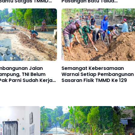
Bantu Satgas TMMD
Pasangan Batu Talud
Rumah Warganya
Jembatan Bibis
embangunan Jalan
Semangat Kebersamaan
ampung, TNI Belum
Warnai Setiap Pembangunan
ak Parni Sudah Kerja
Sasaran Fisik TMMD Ke 129