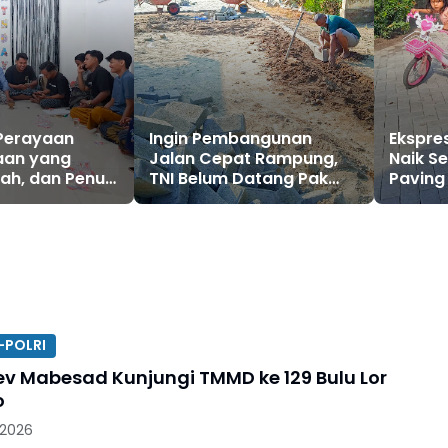
Perayaan
Ingin Pembangunan
Ekspres
aan yang
Jalan Cepat Rampung,
Naik S
ah, dan Penuh
TNI Belum Datang Pak
Pavin
an, Mas
Parni Sudah Kerja Duluan
TMMD 1
omukti
Karang Taruna
tangkan
HUT RI Ke-81
-POLRI
v Mabesad Kunjungi TMMD ke 129 Bulu Lor
o
 2026