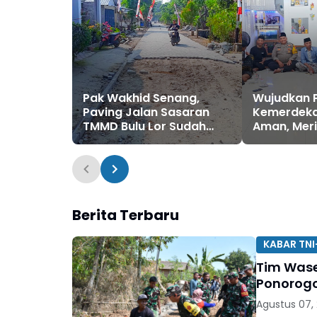
Pak Wakhid Senang,
Wujudkan 
Paving Jalan Sasaran
Kemerdek
TMMD Bulu Lor Sudah
Aman, Meri
Sampai Depan
Kebersama
Rumahnya
Bhabin Sid
Dampingi 
Arsiba Ma
Persiapan 
Berita Terbaru
KABAR TNI
Tim Wase
Ponorog
Agustus 07,