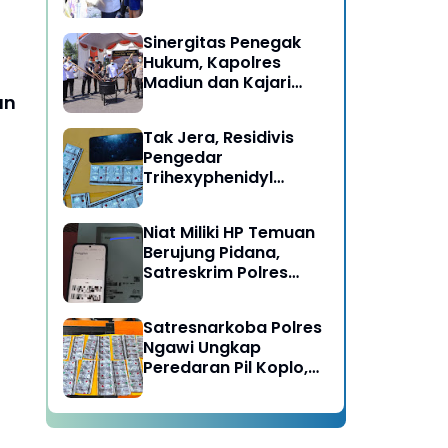
Berujung Meninggal
Dunia di Kedunggalar
Sinergitas Penegak
Ngawi
Hukum, Kapolres
Madiun dan Kajari
an
Musnahkan Barang
Bukti Perkara Pidana
Tak Jera, Residivis
Umum
Pengedar
Trihexyphenidyl
Kembali Dibekuk
Satresnarkoba Polres
Niat Miliki HP Temuan
Ngawi
Berujung Pidana,
Satreskrim Polres
Ngawi Amankan
Pelaku
Satresnarkoba Polres
Ngawi Ungkap
Peredaran Pil Koplo,
Dua Pelaku
Diamankan