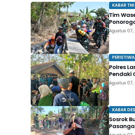
KABAR TNI
Tim Wase
Ponorog
Agustus 07,
PERISTIWA
Polres 
Pendaki 
Agustus 07,
KABAR DE
Sosrok B
Pasangan