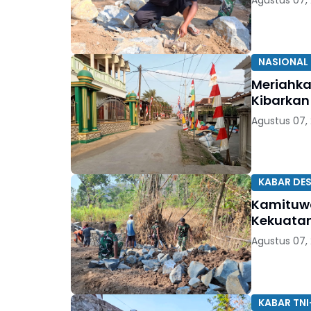
Agustus 07,
NASIONAL
Meriahka
Kibarkan
Agustus 07,
KABAR DE
Kamituwo
Kekuatan
Agustus 07,
KABAR TNI