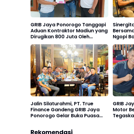
GRIB Jaya Ponorogo Tanggapi
Sinergit
Aduan Kontraktor Madiun yang
Bersama 
Dirugikan 800 Juta Oleh
Ngopi Ba
Pengusaha Otomotif Ternama
Kemban
UMKM
Jalin Silaturahmi, PT. True
GRIB Ja
Finance Gandeng GRIB Jaya
Motor B
Ponorogo Gelar Buka Puasa
Tegaskan
Bersama
Mediato
Rekomendasi