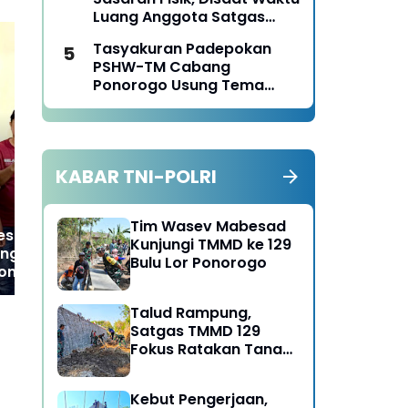
Ponorogo Tahun 2026
Luang Anggota Satgas
TMMD Ke-129 Juga Turun
Tasyakuran Padepokan
Tangan Bantu Warga
PSHW-TM Cabang
Panen Jagung
Ponorogo Usung Tema
Bersatu dalam
GRIB Jaya DPC Ponorogo
GR
Persaudaraan, Berkarya
Buka Posko Pengaduan
Ta
dengan Keikhlasan dan
dan Siap Kawal Keluhan
Ko
Mengabdi dengan
Warga
Dir
KABAR TNI-POLRI
Tanggungjawab
Pe
Te
Tim Wasev Mabesad
es Trenggalek
Kunjungi TMMD ke 129
gi Kantor GRIB
Bulu Lor Ponorogo
onorogo Guna
ilaturahmi
Talud Rampung,
Satgas TMMD 129
Fokus Ratakan Tanah
Dasar Sungai
Kebut Pengerjaan,