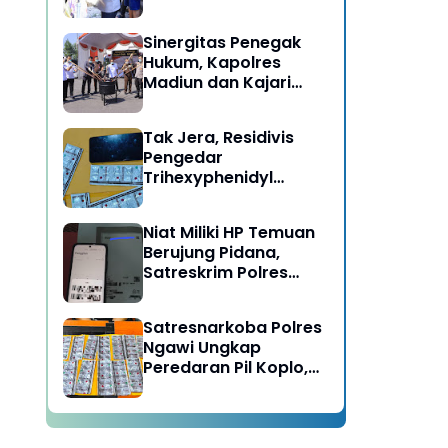
Berujung Meninggal
Dunia di Kedunggalar
Sinergitas Penegak
Ngawi
Hukum, Kapolres
Madiun dan Kajari
Musnahkan Barang
Bukti Perkara Pidana
Tak Jera, Residivis
Umum
Pengedar
Trihexyphenidyl
Kembali Dibekuk
Satresnarkoba Polres
Niat Miliki HP Temuan
Ngawi
Berujung Pidana,
Satreskrim Polres
Ngawi Amankan
Pelaku
Satresnarkoba Polres
Ngawi Ungkap
Peredaran Pil Koplo,
Dua Pelaku
Diamankan