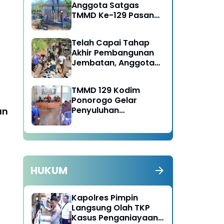
Anggota Satgas
TMMD Ke-129 Pasang
Gewel Penopang Atap
Rumah Sasaran Rehab
Telah Capai Tahap
RTLH
Akhir Pembangunan
Jembatan, Anggota
Satgas TMMD Ke-129
Fokus Bangun Talud
TMMD 129 Kodim
Jalan
Ponorogo Gelar
Penyuluhan
an
Lingkungan Hidup
HUKUM
Kapolres Pimpin
Langsung Olah TKP
Kasus Penganiayaan