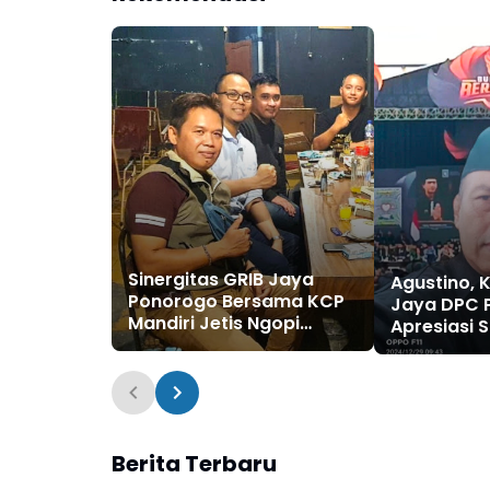
Sinergitas GRIB Jaya
Agustino, 
Ponorogo Bersama KCP
Jaya DPC 
Mandiri Jetis Ngopi
Apresiasi 
Bareng Jalin Silaturahmi
Bumi Reyog
Kembangkan
2024
Pemberdayaan UMKM
Berita Terbaru