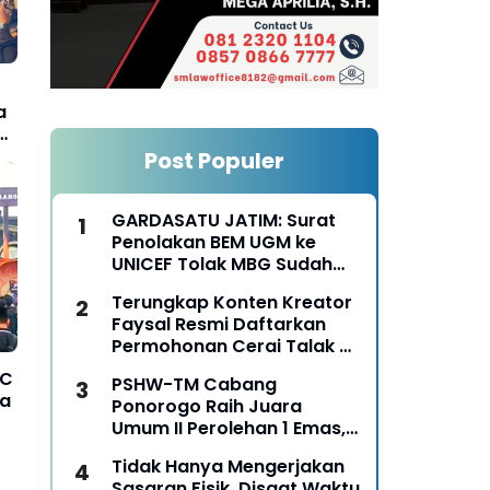
a
Post Populer
GARDASATU JATIM: Surat
Penolakan BEM UGM ke
UNICEF Tolak MBG Sudah
Keterlaluan
Terungkap Konten Kreator
Faysal Resmi Daftarkan
Permohonan Cerai Talak Di
Pengadilan Agama
PC
PSHW-TM Cabang
Ponorogo
ya
Ponorogo Raih Juara
Umum II Perolehan 1 Emas,
2 Perak dan 3 Perunggu
Tidak Hanya Mengerjakan
pada Kejurkab IPSI
Sasaran Fisik, Disaat Waktu