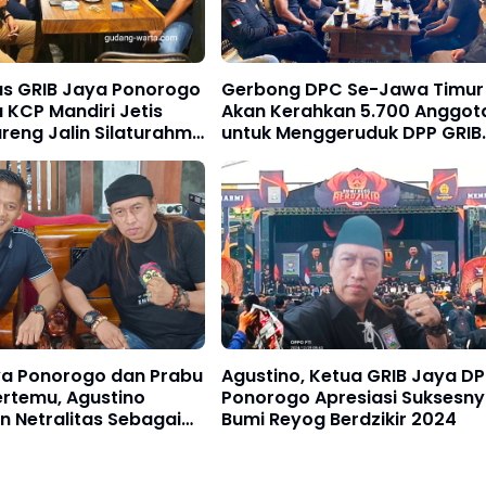
as GRIB Jaya Ponorogo
Gerbong DPC Se-Jawa Timur
KCP Mandiri Jetis
Akan Kerahkan 5.700 Anggot
reng Jalin Silaturahmi
untuk Menggeruduk DPP GRIB
gkan Pemberdayaan
JAYA
ya Ponorogo dan Prabu
Agustino, Ketua GRIB Jaya D
ertemu, Agustino
Ponorogo Apresiasi Suksesn
 Netralitas Sebagai
Bumi Reyog Berdzikir 2024
r