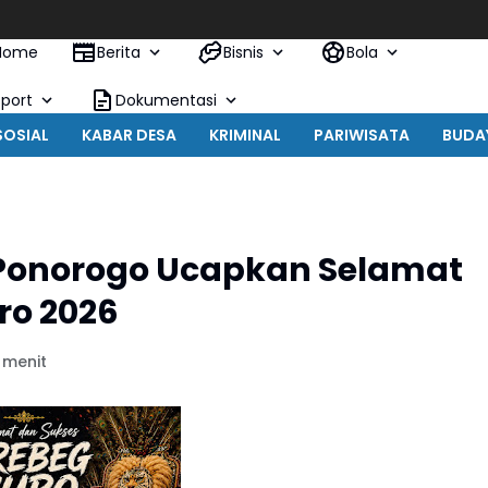
Home
Berita
Bisnis
Bola
Sport
Dokumentasi
SOSIAL
KABAR DESA
KRIMINAL
PARIWISATA
BUDA
 Ponorogo Ucapkan Selamat
ro 2026
 menit