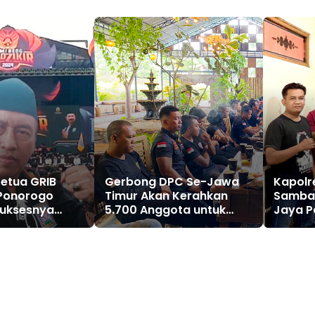
Ketua GRIB
Gerbong DPC Se-Jawa
Kapolr
Ponorogo
Timur Akan Kerahkan
Samban
Suksesnya
5.700 Anggota untuk
Jaya P
 Berdzikir
Menggeruduk DPP GRIB
Jalin S
JAYA